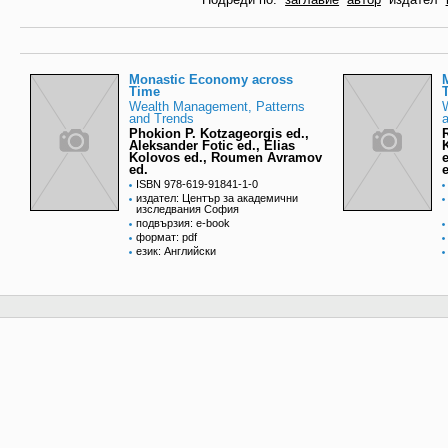
Monastic Economy across
Time
Wealth Management, Patterns
and Trends
Phokion P. Kotzageorgis ed.,
Aleksander Fotic ed., Elias
Kolovos ed., Roumen Avramov
ed.
ISBN 978-619-91841-1-0
издател: Център за академични
изследвания София
подвързия: e-book
формат: pdf
език: Английски