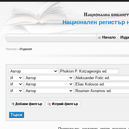
Национален регистър н
Начало
Изд
Начало
Издания
Подреди по:
заглавие
автор
издател