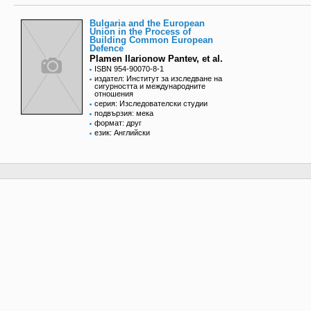
Bulgaria and the European
Union in the Process of
Building Common European
Defence
Plamen Ilarionow Pantev, et al.
ISBN 954-90070-8-1
издател: Институт за изследване на
сигурността и международните
отношения
серия: Изследователски студии
подвързия: мека
формат: друг
език: Английски