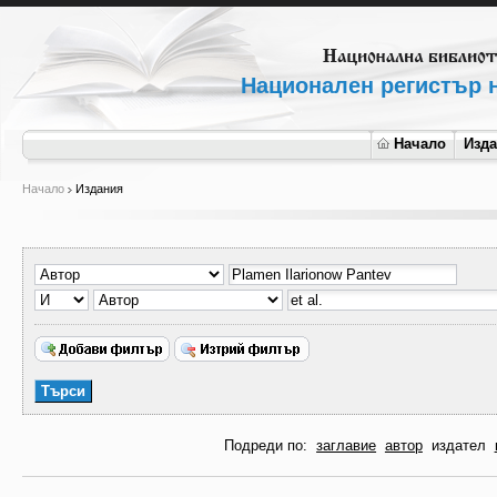
Национален регистър н
Начало
Изд
Начало
Издания
Подреди по:
заглавие
автор
издател