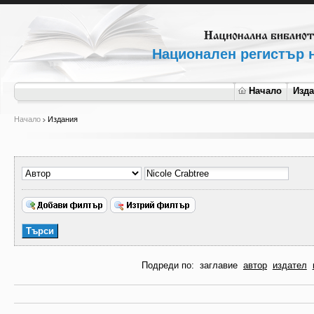
Национален регистър н
Начало
Изд
Начало
Издания
Подреди по:
заглавие
автор
издател