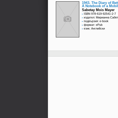
1943. The Diary of Bet
A Notebook of a Mobi
Sabetay Mois Mayer
ISBN 978-619-92541-2-7
издател: Мирианна Сабе
подвързия: e-book
формат: ePub
език: Английски