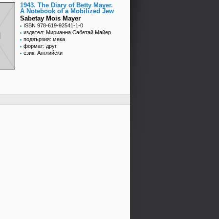
1943. The Diary of Betty Mayer.
A Notebook of a Mobilized Jew
Sabetay Mois Mayer
ISBN 978-619-92541-1-0
издател: Мирианна Сабетай Майер
подвързия: мека
формат: друг
език: Английски