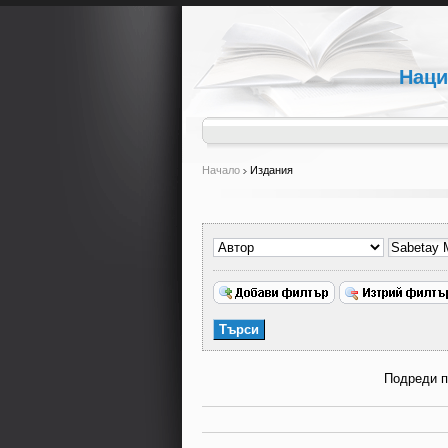
Наци
Начало
Издания
Подреди 