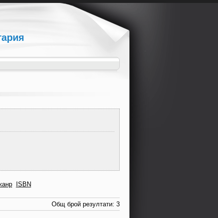
гария
жанр
ISBN
Общ брой резултати: 3