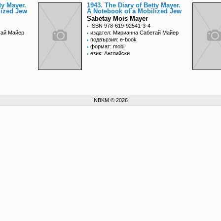
ty Mayer.
1943. The Diary of Betty Mayer.
lized Jew
A Notebook of a Mobilized Jew
Sabetay Mois Mayer
ISBN 978-619-92541-3-4
тай Майер
издател: Мирианна Сабетай Майер
подвързия: e-book
формат: mobi
език: Английски
NBKM © 2026