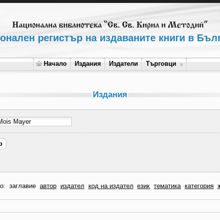
онален регистър на издаваните книги в Бъл
Начало
Издания
Издатели
Търговци
Издания
по:
заглавие
автор
издател
код на издател
език
тематика
категория