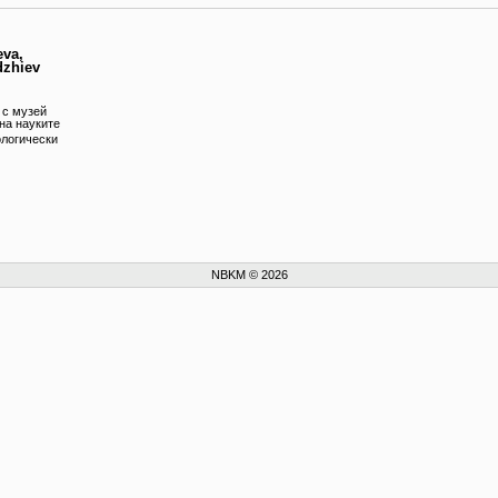
eva,
zhiev
 с музей
на науките
ологически
NBKM © 2026