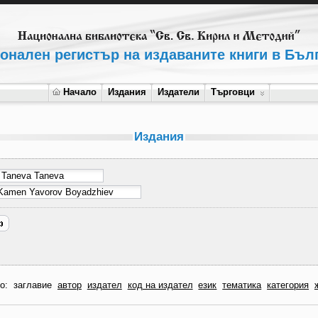
онален регистър на издаваните книги в Бъл
Начало
Издания
Издатели
Търговци
Издания
по:
заглавие
автор
издател
код на издател
език
тематика
категория