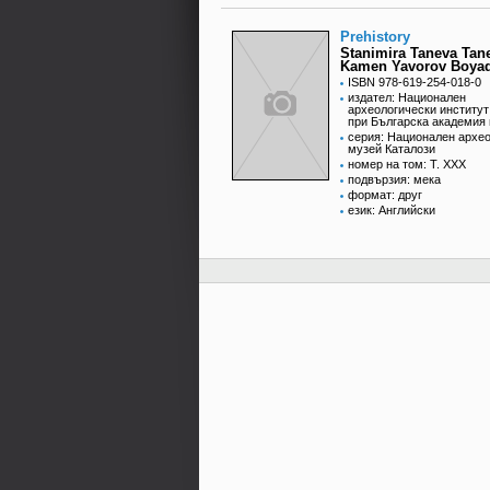
Prehistory
Stanimira Taneva Tan
Kamen Yavorov Boyad
ISBN 978-619-254-018-0
издател: Национален
археологически институт
при Българска академия 
серия: Национален архе
музей Каталози
номер на том: Т. XXX
подвързия: мека
формат: друг
език: Английски