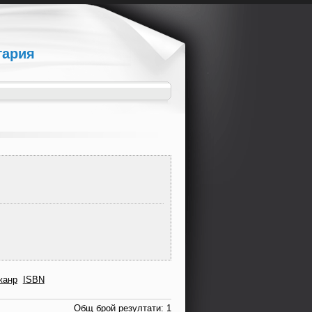
гария
жанр
ISBN
Общ брой резултати: 1