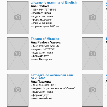
a learner's grammar of English
Ana Pavlova
ISBN 954-717-159-3
издател: Тилиа
подвързия: мека
формат: джобен
език: Английски
корична цена: 0,00 лв.
Theatre of Miracles
Ana Pavlova Vaseva
ISBN 978-619-7291-37-7
издател: МЕТЕОР
подвързия: мека
формат: друг
език: Български
Тетрадка по английски език
за 2. клас
Ана Павлова
ISBN 954-649-607-3
издател: Издателска къща "Сиела"
подвързия: мека
формат: друг
език: Английски