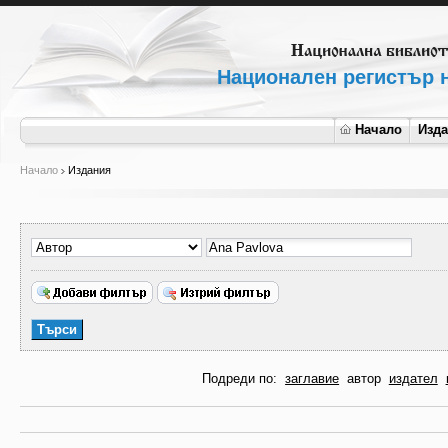
Национален регистър н
Начало
Изд
Начало
Издания
Подреди по:
заглавие
автор
издател