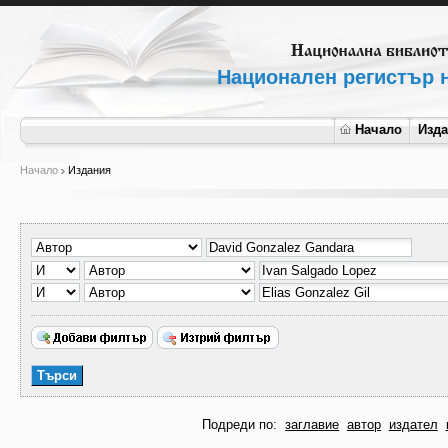
Национален регистър н
Начало
Изд
Начало
Издания
Подреди по:
заглавие
автор
издател