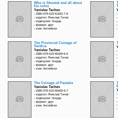
Who is Skostok and all about
his coins
Yanislav Tachev
ISBN 978-619-91692-7-8
издател: Янислав Тачев
подвързия: твърда
формат: друг
език: Английски
The Provincial Coinage of
Serdica
Yanislav Tachev
ISBN 978-619-90409-6-6
издател: Янислав Тачев
подвързия: твърда
формат: друг
език: Английски
The Coinage of Pautalia
Yanislav Tachev
ISBN 978-619-90409-9-7
издател: Янислав Тачев
подвързия: твърда
формат: друг
език: Английски