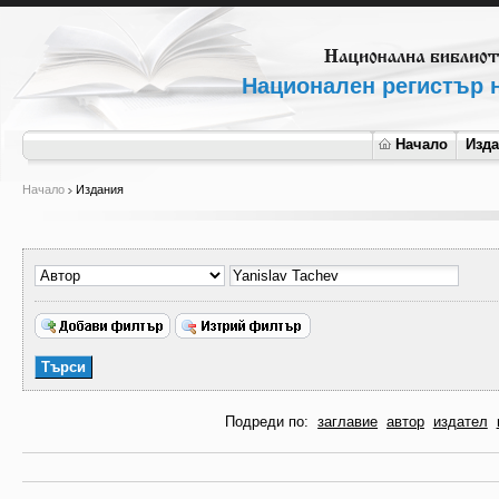
Национален регистър н
Начало
Изд
Начало
Издания
Подреди по:
заглавие
автор
издател