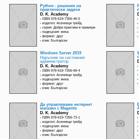
Python - решения на
практически задачи
D. K. Academy
ISBN 978-619-7356-46-5
издател: Асеневци трейд
серия: Добри практики в примери
подвързия: мека
формат: друг
език: Български
Windows Server 2019
Наръчник на системния
администратор
D. K. Academy
ISBN 978-619-7356-69-4
издател: Асеневци трейд
подвързия: мека
формат: друг
език: Български
Да управляваме интернет
магазин с Magento
D. K. Academy
ISBN 978-619-7356-73-1
издател: Асеневци трейд
подвързия: мека
формат: друг
език: Български