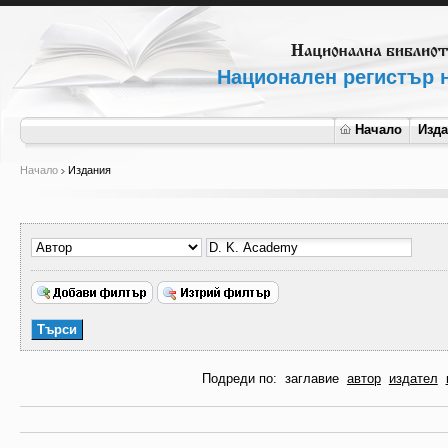
Национален регистър н
Начало
Изд
Начало
Издания
Подреди по:
заглавие
автор
издател