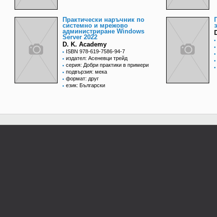
Практически наръчник по
системно и мрежово
администриране Windows
Server 2022
D. K. Academy
ISBN 978-619-7586-94-7
издател: Асеневци трейд
серия: Добри практики в примери
подвързия: мека
формат: друг
език: Български