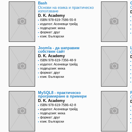
Bash
Основи на езика и практическо
използване
D. K. Academy
ISBN 978-619-7586-55-8
издател: Асеневци трейд
подвързия: мека
формат: друг
език: Български
Joomla - да направим
собствен сайт
D. K. Academy
ISBN 978-619-7356-48-9
издател: Асеневци трейд
подвързия: мека
формат: друг
език: Български
MySQL8 - практическо
програмиране в примери
D. K. Academy
ISBN 978-619-7586-42-8
издател: Асеневци трейд
подвързия: мека
формат: друг
език: Български