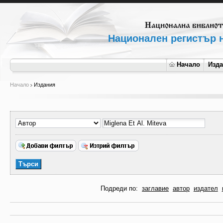
Национален регистър н
Начало
Изд
Начало
Издания
Подреди по:
заглавие
автор
издател