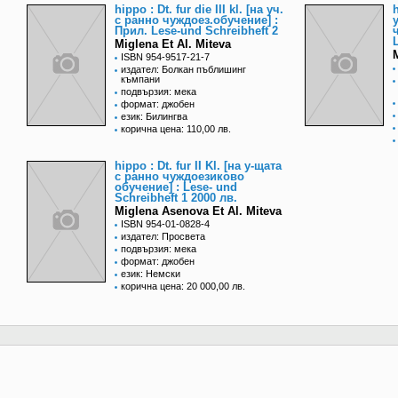
hippo : Dt. fur die III kl. [на уч.
h
с ранно чуждоез.обучение] :
Прил. Lese-und Schreibheft 2
Miglena Et Al. Miteva
ISBN 954-9517-21-7
издател: Болкан пъблишинг
къмпани
подвързия: мека
формат: джобен
език: Билингва
корична цена: 110,00 лв.
hippo : Dt. fur II Kl. [на у-щата
с ранно чуждоезиково
обучение] : Lese- und
Schreibheft 1 2000 лв.
Miglena Asenova Et Al. Miteva
ISBN 954-01-0828-4
издател: Просвета
подвързия: мека
формат: джобен
език: Немски
корична цена: 20 000,00 лв.