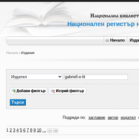
Национален регистър н
Начало
Изд
Начало
Издания
Подреди по:
заглавие
автор
издател
1
2
3
4
5
6
7
8
9
10
...