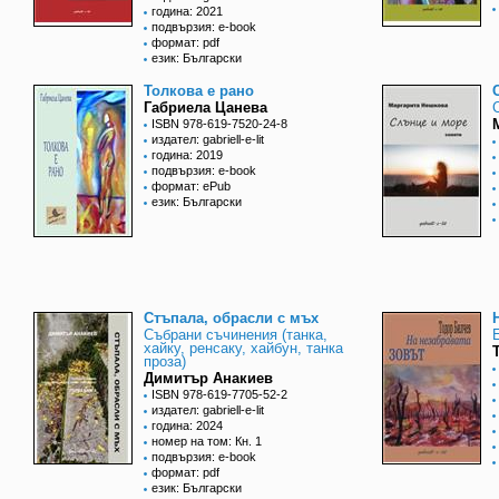
година: 2021
подвързия: e-book
формат: pdf
език: Български
Толкова е рано
Габриела Цанева
ISBN 978-619-7520-24-8
издател: gabriell-e-lit
година: 2019
подвързия: e-book
формат: ePub
език: Български
Стъпала, обрасли с мъх
Събрани съчинения (танка,
хайку, ренсаку, хайбун, танка
проза)
Димитър Анакиев
ISBN 978-619-7705-52-2
издател: gabriell-e-lit
година: 2024
номер на том: Кн. 1
подвързия: e-book
формат: pdf
език: Български