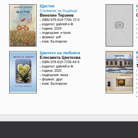
Щастие
Спомени за бъдеще
Венелин Терзиев
ISBN 978-619-7705-72-0
издател: gabriell-e-lit
година: 2025
подвързия: e-book
формат: pdf
език: Български
Цветето на любовта
Елисавета Цветкова
ISBN 978-619-7705-64-5
издател: gabriell-e-lit
година: 2025
подвързия: мека
формат: друг
език: Български