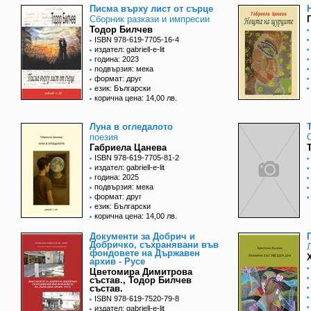
Писма върху лист от сърце
Сборник разкази и импресии
Тодор Билчев
ISBN 978-619-7705-16-4
издател: gabriell-e-lit
година: 2023
подвързия: мека
формат: друг
език: Български
корична цена: 14,00 лв.
Луна в огледалото
поезия
Габриела Цанева
ISBN 978-619-7705-81-2
издател: gabriell-e-lit
година: 2025
подвързия: мека
формат: друг
език: Български
корична цена: 14,00 лв.
Документи за Добрич и
Добричко, съхранявани във
фондовете на Държавен
архив - Русе
Цветомира Димитрова
състав., Тодор Билчев
състав.
ISBN 978-619-7520-79-8
издател: gabriell-e-lit