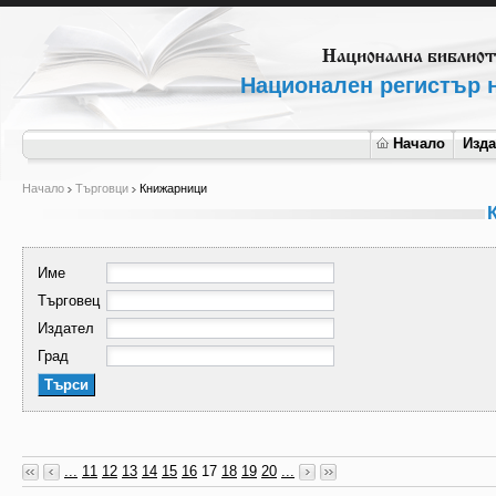
Национален регистър н
Начало
Изд
Начало
Търговци
Книжарници
Име
Търговец
Издател
Град
...
11
12
13
14
15
16
17
18
19
20
...