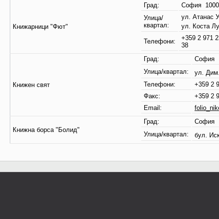
Град:
София 1000
ул. Атанас 
Улица/
квартал:
ул. Коста Л
Книжарници "Фют"
+359 2 971 2
Телефони:
38
Град:
София 
Улица/квартал:
ул. Дим
Телефони:
+359 2 
Книжен свят
Факс:
+359 2 
Email:
folio_ni
Град:
София 
Книжна борса "Болид"
Улица/квартал:
бул. Ис