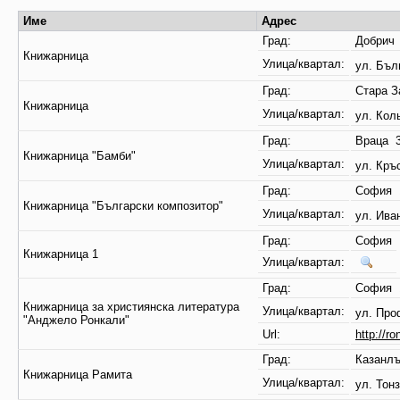
Име
Адрес
Град:
Добрич
Книжарница
Улица/квартал:
ул. Бъл
Град:
Стара З
Книжарница
Улица/квартал:
ул. Кол
Град:
Враца 
Книжарница "Бамби"
Улица/квартал:
ул. Кръ
Град:
София 
Книжарница "Български композитор"
Улица/квартал:
ул. Ива
Град:
София
Книжарница 1
Улица/квартал:
Град:
София 
Книжарница за християнска литература
Улица/квартал:
ул. Про
"Анджело Ронкали"
Url:
http://ro
Град:
Казанл
Книжарница Рамита
Улица/квартал:
ул. Тон