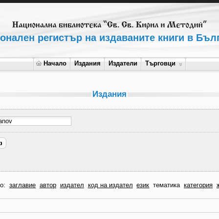
онален регистър на издаваните книги в Бъл
Начало
Издания
Издатели
Търговци
Издания
по:
заглавие
автор
издател
код на издател
език
тематика
категория