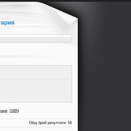
гария
жанр
ISBN
Общ брой резултати: 56