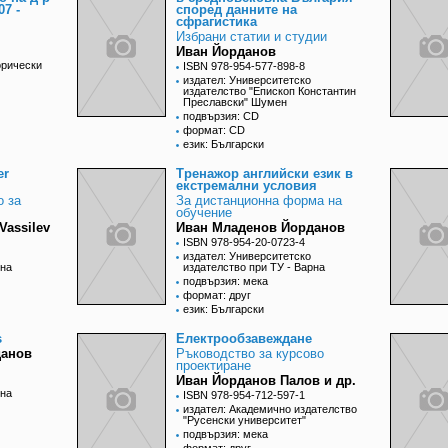
7 -
според данните на
сфрагистика
Избрани статии и студии
Иван Йорданов
орически
ISBN 978-954-577-898-8
издател: Университетско
издателство "Епископ Константин
Преславски" Шумен
подвързия: CD
формат: CD
език: Български
er
Тренажор английски език в
екстремални условия
о за
За дистанционна форма на
обучение
 Vassilev
Иван Младенов Йорданов
ISBN 978-954-20-0723-4
издател: Университетско
рна
издателство при ТУ - Варна
подвързия: мека
формат: друг
език: Български
s
Електрообзавеждане
данов
Ръководство за курсово
проектиране
Иван Йорданов Палов и др.
рна
ISBN 978-954-712-597-1
издател: Академично издателство
"Русенски университет"
подвързия: мека
формат: друг