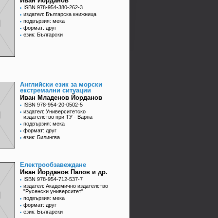
Иван Йорданов
ISBN 978-954-380-262-3
издател: Българска книжница
подвързия: мека
формат: друг
език: Български
Английски език за морски
екстремални ситуации
Иван Младенов Йорданов
ISBN 978-954-20-0502-5
издател: Университетско
издателство при ТУ - Варна
подвързия: мека
формат: друг
език: Билингва
Електрообзавеждане
Иван Йорданов Палов и др.
ISBN 978-954-712-537-7
издател: Академично издателство
"Русенски университет"
подвързия: мека
формат: друг
език: Български