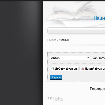
Наци
Начало
Издания
Подреди 
1
2
3