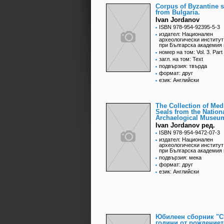
Corpus of Byzantine s
from Bulgaria.
Ivan Jordanov
ISBN 978-954-92395-5-3
издател: Национален
археологически институт
при Българска академия 
номер на том: Vol. 3. Part
загл. на том: Text
подвързия: твърда
формат: друг
език: Английски
The Collection of Med
Seals from the Nation
Archaelogical Museum
Ivan Jordanov ред.
ISBN 978-954-9472-07-3
издател: Национален
археологически институт
при Българска академия 
подвързия: мека
формат: друг
език: Английски
Юбилеен сборник "С
години от рождениет