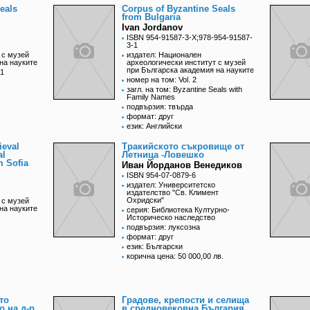
eals
Corpus of Byzantine Seals
from Bulgaria
Ivan Jordanov
ISBN 954-91587-3-X;978-954-91587-
3-1
 с музей
издател: Национален
на науките
археологически институт с музей
при Българска академия на науките
 1
номер на том: Vol. 2
загл. на том: Byzantine Seals with
Family Names
подвързия: твърда
формат: друг
език: Английски
ieval
Тракийското съкровище от
al
Летница -Ловешко
 Sofia
Иван Йорданов Венедиков
ISBN 954-07-0879-6
издател: Университетско
издателство "Св. Климент
Охридски"
 с музей
на науките
серия: Библиотека Културно-
Историческо наследство
подвързия: луксозна
формат: друг
език: Български
корична цена: 50 000,00 лв.
то
Градове, крепости и селища
о на д-р
в средновековна България