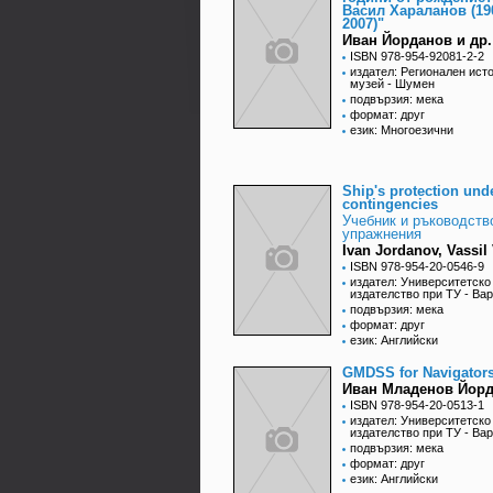
Васил Хараланов (190
2007)"
Иван Йорданов и др.
ISBN 978-954-92081-2-2
издател: Регионален ист
музей - Шумен
подвързия: мека
формат: друг
език: Многоезични
Ship's protection und
contingencies
Учебник и ръководств
упражнения
Ivan Jordanov, Vassil
ISBN 978-954-20-0546-9
издател: Университетско
издателство при ТУ - Ва
подвързия: мека
формат: друг
език: Английски
GMDSS for Navigator
Иван Младенов Йор
ISBN 978-954-20-0513-1
издател: Университетско
издателство при ТУ - Ва
подвързия: мека
формат: друг
език: Английски