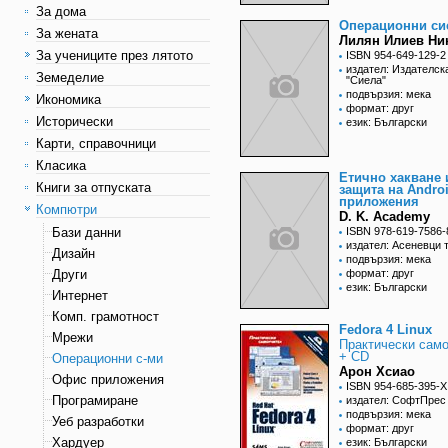
За дома
Операционни си
За жената
Лилян Илиев Ни
За учениците през лятото
ISBN 954-649-129-2
издател: Издателск
Земеделие
"Сиела"
подвързия: мека
Икономика
формат: друг
Исторически
език: Български
Карти, справочници
Класика
Етично хакване 
Книги за отпуската
защита на Andro
приложения
Компютри
D. K. Academy
Бази данни
ISBN 978-619-7586-
издател: Асеневци 
Дизайн
подвързия: мека
Други
формат: друг
език: Български
Интернет
Комп. грамотност
Fedora 4 Linux
Мрежи
Практически сам
+ CD
Операционни с-ми
Арон Хсиао
Офис приложения
ISBN 954-685-395-X
Програмиране
издател: СофтПрес
подвързия: мека
Уеб разработки
формат: друг
Хардуер
език: Български