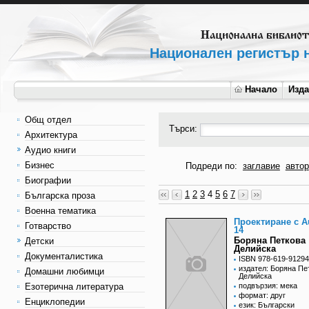
Национален регистър н
Начало
Изд
Общ отдел
Търси:
Архитектура
Аудио книги
Бизнес
Подреди по:
заглавие
автор
Биографии
1
2
3
4
5
6
7
Българска проза
Военна тематика
Проектиране с 
Готварство
14
Боряна Петкова
Детски
Делийска
Документалистика
ISBN 978-619-91294
издател: Боряна Пе
Домашни любимци
Делийска
Езотерична литература
подвързия: мека
формат: друг
Енциклопедии
език: Български