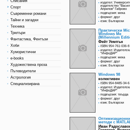
Списания
издател: Университ
издателство "Васил
Спорт
Априлов" Габрово
подвързия: мека
Съвременни романи
формат: друг
Тайни и загадки
език: Български
Техника
Практически Mic
Трилъри
Windows Me
(Millennium Editi
Фантастика, Фентъзи
Фейт Уемпън
Хоби
ISBN 954-761-036-8
издател: Издателск
Хумористични
"ИнфоДАР"
подвързия: мека
e-books
формат: друг
Художествена проза
език: Български
Пътеводители
Windows 98
Астрология
колективен
ISBN 954-8485-34-6
Специализирана
издател: Издателск
"ИнфоДАР"
подвързия: твърда
формат: друг
език: Български
Оптимизационн
методи с MATLA
Иван Радославо
Георгиев, Велиз