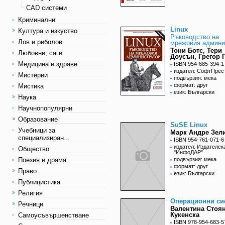
CAD системи
Криминални
Linux
Култура и изкуство
Ръководство на
Лов и риболов
мрежовия админи
Тони Ботс, Тери
Любовни, саги
Доусън, Грегор 
Медицина и здраве
ISBN 954-685-394-1
издател: СофтПрес
Мистерии
подвързия: мека
формат: друг
Мистика
език: Български
Наука
Научнопопулярни
Образование
SuSE Linux
Учебници за
Марк Андре Зел
специализиран...
ISBN 954-761-071-6
издател: Издателск
Общество
"ИнфоДАР"
Поезия и драма
подвързия: мека
формат: друг
Право
език: Български
Публицистика
Религия
Операционни си
Речници
Валентина Стоя
Кукенска
Самоусъвършенстване
ISBN 978-954-683-5