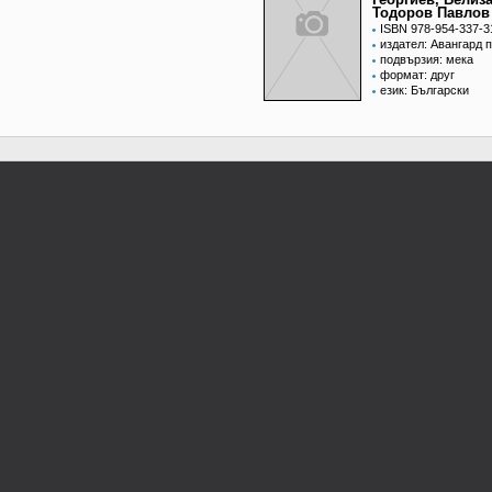
Тодоров Павлов
ISBN 978-954-337-3
издател: Авангард 
подвързия: мека
формат: друг
език: Български