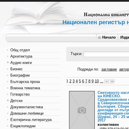
Национален регистър н
Начало
Изд
Общ отдел
Търси:
Архитектура
Аудио книги
Бизнес
Подреди по:
заглавие
автор
Биографии
1
2
3
4
5
6
7
8
9
10
...
Българска проза
Военна тематика
Световното нас
Готварство
на ЮНЕСКО.
Средновековни 
Детски
в Североизточн
България. Сборн
Документалистика
доклади от път
Домашни любимци
конференция-се
Шумен, 24 – 25 м
Езотерична литература
2017
колективен
Енциклопедии
ISBN 978-619-00-06