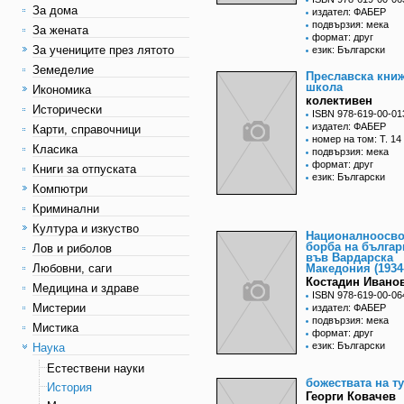
За дома
издател: ФАБЕР
подвързия: мека
За жената
формат: друг
За учениците през лятото
език: Български
Земеделие
Преславска кни
школа
Икономика
колективен
Исторически
ISBN 978-619-00-01
издател: ФАБЕР
Карти, справочници
номер на том: Т. 14
Класика
подвързия: мека
формат: друг
Книги за отпуската
език: Български
Компютри
Криминални
Култура и изкуство
Националноосво
борба на българ
Лов и риболов
във Вардарска
Любовни, саги
Македония (1934
Костадин Ивано
Медицина и здраве
ISBN 978-619-00-06
Мистерии
издател: ФАБЕР
подвързия: мека
Мистика
формат: друг
език: Български
Наука
Естествени науки
божествата на т
История
Георги Ковачев