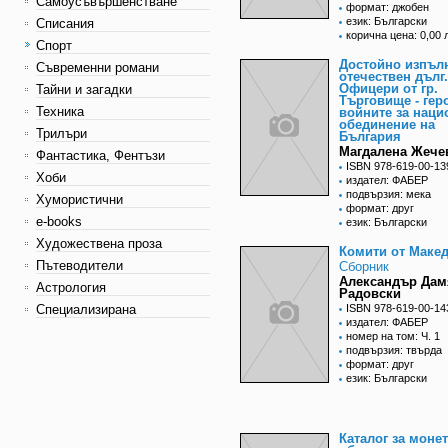
Самоусъвършенстване
формат: джобен
език: Български
Списания
корична цена: 0,00 
Спорт
Достойно изпъл
Съвременни романи
отечествен дълг.
Офицери от гр.
Тайни и загадки
Търговище - гер
Техника
войните за наци
обединение на
Трилъри
България
Магдалена Жече
Фантастика, Фентъзи
ISBN 978-619-00-13
Хоби
издател: ФАБЕР
подвързия: мека
Хумористични
формат: друг
e-books
език: Български
Художествена проза
Комити от Маке
Пътеводители
Сборник
Александър Дам
Астрология
Радовски
Специализирана
ISBN 978-619-00-14
издател: ФАБЕР
номер на том: Ч. 1
подвързия: твърда
формат: друг
език: Български
Каталог за монет