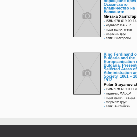
обращение през
Османското
владичество на
Балканите
Митака Уайтстар
ISBN 978-619-00-14
издател: ФАБЕР
подвързия: мека
формат: друг
език: Български
King Ferdinand o
Bulgaria and the
Europeanisation 
Bulgaria, Present
Selected Areas of
Administration a
Society. 1861 – 1
1912
Peter Stoyanovic
ISBN 978-619-00-17
издател: ФАБЕР
подвързия: твърда
формат: друг
език: Английски