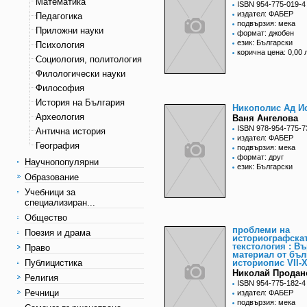
Математика
ISBN 954-775-019-4
издател: ФАБЕР
Педагогика
подвързия: мека
Приложни науки
формат: джобен
език: Български
Психология
корична цена: 0,00 
Социология, политология
Филологически науки
Философия
История на България
Никополис Ад И
Археология
Ваня Ангелова
ISBN 978-954-775-7
Антична история
издател: ФАБЕР
География
подвързия: мека
формат: друг
Научнопопулярни
език: Български
Образование
Учебници за
специализиран...
Общество
проблеми на
Поезия и драма
историографска
текстология : В
Право
материал от бъл
Публицистика
историопис VII-X
Николай Продан
Религия
ISBN 954-775-182-4
Речници
издател: ФАБЕР
подвързия: мека