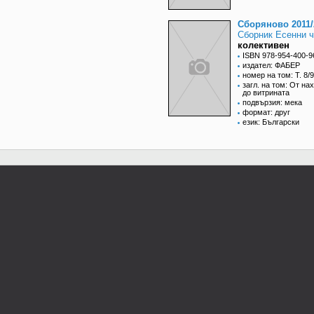
Сборяново 2011/
Сборник Есенни 
колективен
ISBN 978-954-400-9
издател: ФАБЕР
номер на том: Т. 8/9
загл. на том: От на
до витрината
подвързия: мека
формат: друг
език: Български