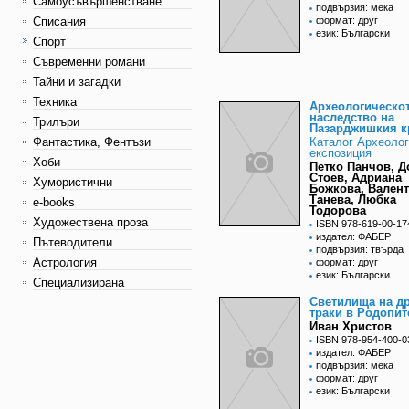
Самоусъвършенстване
подвързия: мека
Списания
формат: друг
език: Български
Спорт
Съвременни романи
Тайни и загадки
Техника
Археологическо
наследство на
Трилъри
Пазарджишкия к
Фантастика, Фентъзи
Каталог Археоло
експозиция
Хоби
Петко Панчов, Д
Стоев, Адриана
Хумористични
Божкова, Вален
Танева, Любка
e-books
Тодорова
Художествена проза
ISBN 978-619-00-17
издател: ФАБЕР
Пътеводители
подвързия: твърда
Астрология
формат: друг
език: Български
Специализирана
Светилища на д
траки в Родопит
Иван Христов
ISBN 978-954-400-0
издател: ФАБЕР
подвързия: мека
формат: друг
език: Български