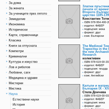
За дома
Златни пръстени
За жената
печати от време
Второто българ
За учениците през лятото
царство 1185-139
Константин Тоте
Земеделие
ISBN 978-954-400-2
Икономика
издател: ФАБЕР
подвързия: мека
Исторически
формат: друг
Карти, справочници
език: Български
Класика
Книги за отпуската
The Medieval Tow
Trapezitsa in the 
Компютри
the new Archaeol
Research
Криминални
колективен
Култура и изкуство
ISBN 978-619-00-20
издател: ФАБЕР
Лов и риболов
подвързия: твърда
Любовни, саги
формат: друг
език: Английски
Медицина и здраве
Мистерии
Калъпи и матриц
Мистика
България ІХ - ХІ
Стела Дончева
Наука
ISBN 978-619-00-03
Естествени науки
издател: ФАБЕР
подвързия: мека
История
формат: друг