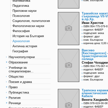
Математика
език: Български
Педагогика
Приложни науки
Тракийски наки
Психология
съкровища VII-V
в.пр.Хр.
Социология, политология
Иван Христов
Филологически науки
ISBN 954-775-079-8
издател: ФАБЕР
Философия
подвързия: мека
История на България
формат: друг
език: Български
Археология
корична цена: 0,00 
Антична история
Ваксево
География
[Кюстендилско] -
праисторически
Научнопопулярни
селища
Образование
Стефан Чохаджи
ISBN 954-775-067-4
Учебници за
издател: ФАБЕР
специализиран...
подвързия: мека
Общество
формат: друг
език: Български
Поезия и драма
Право
Трапезна керами
Публицистика
елинистическия 
Кабиле
Религия
Венета Ханджий
Речници
ISBN 978-619-00-06
издател: ФАБЕР