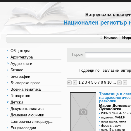
Национален регистър н
Начало
Изд
Общ отдел
Търси:
Архитектура
Аудио книги
Бизнес
Подреди по:
заглавие
автор
Биографии
1
2
3
4
5
6
7
8
9
10
...
Българска проза
Военна тематика
Трапезица в све
Готварство
на археологичес
разкопки
Детски
Мария Долмова-
Документалистика
Лукановска
ISBN 978-954-775-8
Домашни любимци
издател: ФАБЕР
Езотерична литература
подвързия: мека
формат: друг
Енциклопедии
език: Български