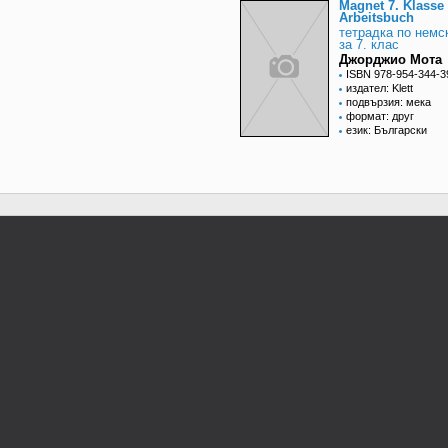
Magnet 7. Klasse
Arbeitsbuch
тетрадка по немс
за 7. клас
Джорджио Мота
ISBN 978-954-344-3
издател: Klett
подвързия: мека
формат: друг
език: Български