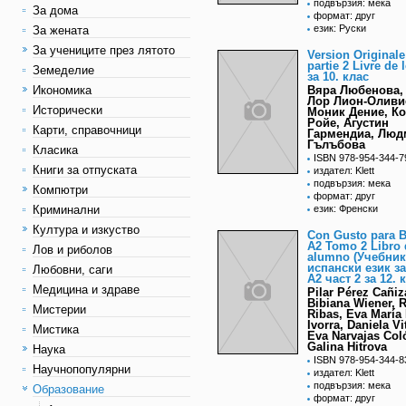
подвързия: мека
За дома
формат: друг
език: Руски
За жената
За учениците през лятото
Version Originale
partie 2 Livre de 
Земеделие
за 10. клас
Икономика
Вяра Любенова,
Лор Лион-Оливи
Исторически
Моник Дение, К
Ройе, Агустин
Карти, справочници
Гармендиа, Люд
Гълъбова
Класика
ISBN 978-954-344-7
Книги за отпуската
издател: Klett
подвързия: мека
Компютри
формат: друг
Криминални
език: Френски
Култура и изкуство
Con Gusto para B
A2 Tomo 2 Libro 
Лов и риболов
alumno (Учебник
испански език з
Любовни, саги
А2 част 2 за 12. 
Медицина и здраве
Pilar Pérez Cañiz
Bibiana Wiener, 
Мистерии
Ribas, Eva María 
Ivorra, Daniela V
Мистика
Eva Narvajas Col
Galina Hitrova
Наука
ISBN 978-954-344-8
Научнопопулярни
издател: Klett
подвързия: мека
Образование
формат: друг