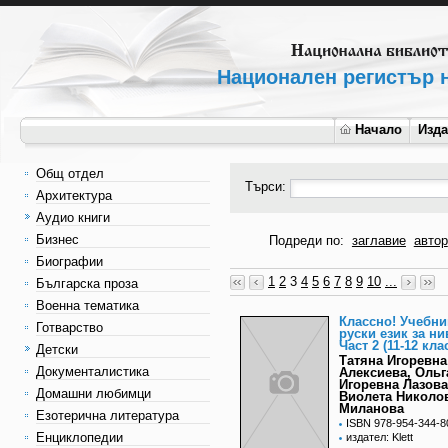
Национален регистър н
Начало
Изд
Общ отдел
Търси:
Архитектура
Аудио книги
Бизнес
Подреди по:
заглавие
автор
Биографии
1
2
3
4
5
6
7
8
9
10
...
Българска проза
Военна тематика
Классно! Учебни
Готварство
руски език за ни
Част 2 (11-12 кла
Детски
Татяна Игоревна
Документалистика
Алексиева, Ольг
Игоревна Лазова
Домашни любимци
Виолета Николо
Миланова
Езотерична литература
ISBN 978-954-344-8
Енциклопедии
издател: Klett