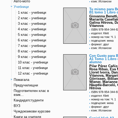
Авто-мото
език: Испански
Учебници
Tu mismo para Bu
B1 tomo 1 Libro 
1 клас - учебници
Giovanna Benetti
2 клас - учебници
Mariarita Casellat
Galina Hitrova, D
3 клас - учебници
Vitanova
4 клас - учебници
ISBN 978-954-344-8
издател: Klett
5 клас - учебници
номер на том: Ч. 1
6 клас - учебници
подвързия: мека
формат: друг
7 клас - учебници
език: Испански
8 клас - учебници
Con Gusto para B
9 клас - учебници
A1 Tomo 1 Libro 
alumno
10 клас - учебници
Pilar Pérez Cañiz
11 клас - учебници
Rosa Ribas, Eva 
Lloret Ivorra, Dan
12 клас - учебници
Vitanovа, Margari
Görrissen, Bibia
Помагала
Wiener, Marianne
Häuptle-Barceló, 
Предучилищни
Hitrova
Подготвителен клас в
ISBN 978-954-344-8
език...
издател: Klett
номер на том: Ч. 1
Кандидатстуденти
подвързия: мека
ВУЗ
формат: друг
език: Испански
Чуждоезикови курсове
Книги за учителя