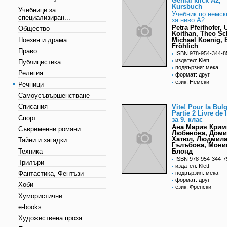
Genial klick A2,
Kursbuch
Учебници за
Учебник по немск
специализиран...
за ниво А2
Petra Pfeifhofer, 
Общество
Koithan, Theo Sc
Поезия и драма
Michael Koenig, B
Fröhlich
Право
ISBN 978-954-344-8
издател: Klett
Публицистика
подвързия: мека
Религия
формат: друг
език: Немски
Речници
Самоусъвършенстване
Списания
Vite! Pour la Bul
Partie 2 Livre de 
Спорт
за 9. клас
Ана Мария Крим
Съвременни романи
Любенова, Доми
Хатюл, Людмил
Тайни и загадки
Гълъбова, Мони
Техника
Блонд
ISBN 978-954-344-7
Трилъри
издател: Klett
Фантастика, Фентъзи
подвързия: мека
формат: друг
Хоби
език: Френски
Хумористични
e-books
Художествена проза