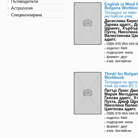
Пътеводители
English in Mind f
Bulgaria Workbo
Астрология
Тетрадка за ниво 
Специализирана
английски език
Десислава Кири
Зарева адапт., 
Щранкс, Хърбър
Пухта, Николина
Валентинова Цв
адапт.
ISBN 978-954-344-5
издател: Klett
подвързия: мека
формат: друг
език: Английски
Think! for Bulgar
Workbook
Тетрадка по англ
език за ниво В2.1
Питър Люис Джо
Мария Методиев
Генова адапт., 
Пухта, Джеф Щра
Николина Вален
Цветкова адапт.
ISBN 978-954-344-5
издател: Klett
подвързия: мека
формат: друг
език: Английски