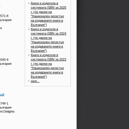
Книги и издатели в
т
системата ISBN за 2025
г. (по данни на
2571-8
"Национален регистър
България
на издаваните книги в
България")
se
Книги и издатели в
системата ISBN за 2024
г. (по данни на
"Национален регистър
на издаваните книги в
България")
Книги и издатели в
системата ISBN за 2023
2040-9
г. (по данни на
България
"Национален регистър
на издаваните книги в
k
България")
още...
рай
2749-1
България
nt Delights