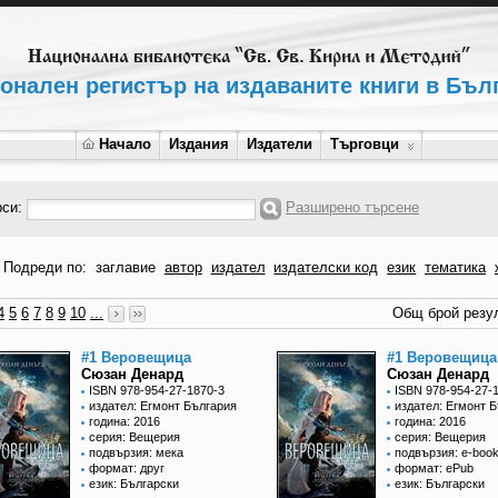
онален регистър на издаваните книги в Бъл
Начало
Издания
Издатели
Търговци
рси:
Разширено търсене
Подреди по:
заглавие
автор
издател
издателски код
език
тематика
4
5
6
7
8
9
10
...
Общ брой резул
#1 Веровещица
#1 Веровещица
Сюзан Денард
Сюзан Денард
ISBN 978-954-27-1870-3
ISBN 978-954-27-
издател: Егмонт България
издател: Егмонт 
година: 2016
година: 2016
серия: Вещерия
серия: Вещерия
подвързия: мека
подвързия: e-boo
формат: друг
формат: ePub
език: Български
език: Български