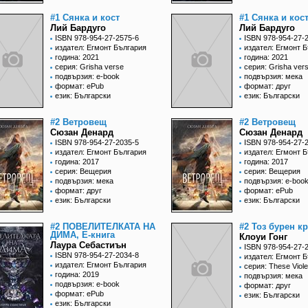
#1 Сянка и кост
#1 Сянка и кос
Лий Бардуго
Лий Бардуго
ISBN 978-954-27-2575-6
ISBN 978-954-27-
издател: Егмонт България
издател: Егмонт 
година: 2021
година: 2021
серия: Grisha verse
серия: Grisha ver
подвързия: e-book
подвързия: мека
формат: ePub
формат: друг
език: Български
език: Български
#2 Ветровещ
#2 Ветровещ
Сюзан Денард
Сюзан Денард
ISBN 978-954-27-2035-5
ISBN 978-954-27-
издател: Егмонт България
издател: Егмонт 
година: 2017
година: 2017
серия: Вещерия
серия: Вещерия
подвързия: мека
подвързия: e-boo
формат: друг
формат: ePub
език: Български
език: Български
#2 ПОВЕЛИТЕЛКАТА НА
#2 Тоз бурен к
ДИМА, Е-книга
Клоуи Гонг
Лаура Себастиън
ISBN 978-954-27-
ISBN 978-954-27-2034-8
издател: Егмонт 
издател: Егмонт България
серия: These Viole
година: 2019
подвързия: мека
подвързия: e-book
формат: друг
формат: ePub
език: Български
език: Български