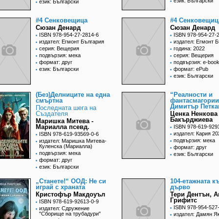
език: Български
език: Български
#4 Сенковещица
#4 Сенковещиц
Сюзан Денард
Сюзан Денард
ISBN 978-954-27-2814-6
ISBN 978-954-27-
издател: Егмонт България
издател: Егмонт 
серия: Вещерия
година: 2022
подвързия: мека
серия: Вещерия
формат: друг
подвързия: e-boo
език: Български
формат: ePub
език: Български
(Без)Делниците на една
“Реалности и
смъртна
фантасмагории
Димитър Петка
Последната шега на
Създателя
Ценка Ненкова
Бакърджиева
Маришка Митева -
Мариалла псевд.
ISBN 978-619-929
издател: Кария 20
ISBN 978-619-93569-0-6
подвързия: мека
издател: Маришка Митева-
Куленска (Мариалла)
формат: друг
подвързия: мека
език: Български
формат: друг
език: Български
„Станете!“ ООД: Не си
104-етажната к
играй с храната
дърво
Кристофър Макдоуъл
Тери Дентън, 
Грифитс
ISBN 978-619-92613-0-9
ISBN 978-954-527
издател: Сдружение
"Сборище на трубадури"
издател: Дамян Я