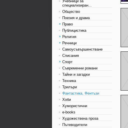
Учебници за
специализиран...
Общество
Поезия и драма
Право
Публицистика
Религия
Речници
Самоусъвършенстване
Списания
Спорт
Съвременни романи
Тайни и загадки
Техника
Трилъри
Фантастика, Фентъзи
Хоби
Хумористични
e-books
Художествена проза
Пътеводители