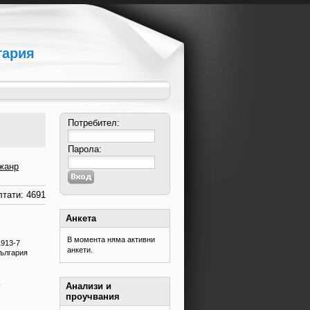
гария
Потребител:
Парола:
жанр
тати: 4691
Анкета
В момента няма активни
1913-7
анкети.
България
k
Анализи и
проучвания