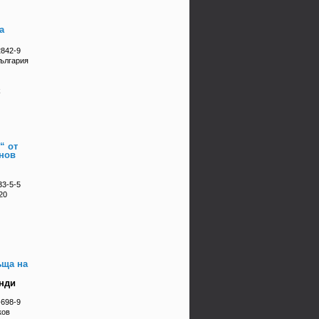
а
2842-9
България
k
“ от
нов
33-5-5
20
ъща на
Анди
-698-9
ков