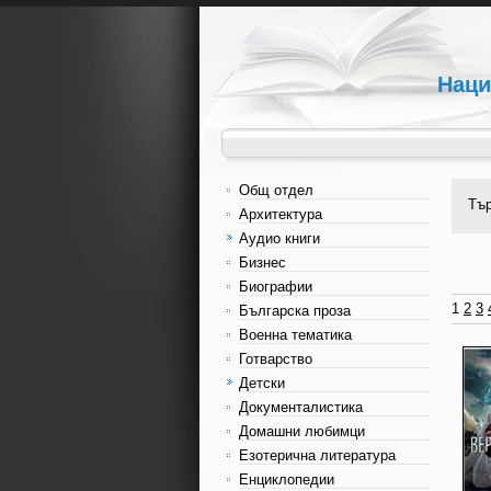
Наци
Общ отдел
Тъ
Архитектура
Аудио книги
Бизнес
Биографии
1
2
3
Българска проза
Военна тематика
Готварство
Детски
Документалистика
Домашни любимци
Езотерична литература
Енциклопедии