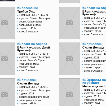
#3 Колебание
#3 Краят на Ав
Трейси Улф
Ейми Кауфман,
Кристоф
ISBN 978-954-27-2657-9
ISBN 978-954-27-
издател: Егмонт България
издател: Егмонт 
серия: Crave Series
серия: Aurora's Cy
подвързия: e-book
подвързия: e-boo
формат: ePub
формат: ePub
език: Български
език: Български
#3 Краят на Аврора
#3 Кръвовещ
Ейми Кауфман, Джей
Сюзан Денард
Кристоф
ISBN 978-954-27-
ISBN 978-954-27-2751-4
издател: Егмонт 
издател: Егмонт България
година: 2021
серия: Aurora's Cycle
серия: Вещерскит
подвързия: мека
подвързия: мека
формат: друг
формат: друг
език: Български
език: Български
#3 Кръвовещ
#3 Островът на
изгубените
Сюзан Денард
Мелиса де ла К
ISBN 978-954-27-2570-1
ISBN 978-954-27-
издател: Егмонт България
издател: Егмонт 
година: 2021
година: 2017
серия: Вещерските земи
подвързия: мека
подвързия: e-book
формат: друг
формат: ePub