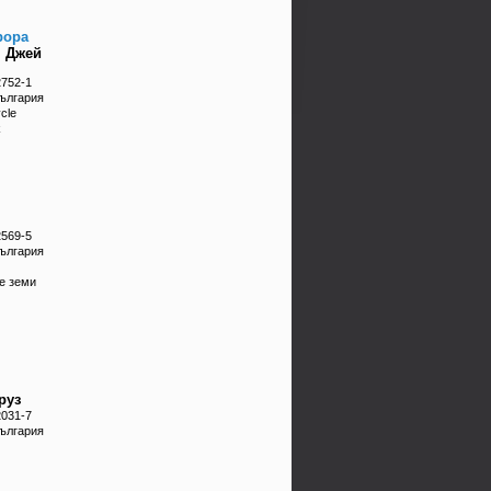
рора
 Джей
2752-1
България
cle
k
2569-5
България
е земи
руз
2031-7
България