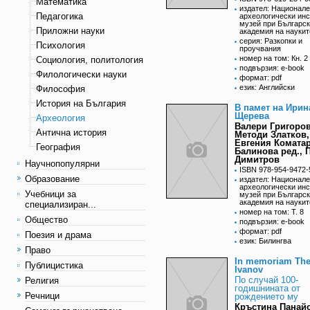
Математика
издател: Национал
Педагогика
археологически инс
музей при Българс
Приложни науки
академия на наукит
серия: Разкопки и
Психология
проучвания
номер на том: Кн. 2
Социология, политология
подвързия: e-book
Филологически науки
формат: pdf
език: Английски
Философия
История на България
В памет на Ирин
Щерева
Археология
Валери Григоров
Антична история
Методи Златков,
Евгения Коматар
География
Балинова ред., 
Димитров
Научнопопулярни
ISBN 978-954-9472-
Образование
издател: Национал
археологически инс
Учебници за
музей при Българс
академия на наукит
специализиран...
номер на том: Т. 8
Общество
подвързия: e-book
формат: pdf
Поезия и драма
език: Билингва
Право
In memoriam The
Публицистика
Ivanov
По случай 100-
Религия
годишнината от
Речници
рождението му
Кръстина Панай