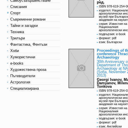
Самоусъвършенстване
ред.
Списания
ISBN 978-619-254-0
издател: Национал
Спорт
археологически инс
музей при Българс
Съвременни романи
академия на наукит
серия: Известия на
Тайни и загадки
Националния
археологически инс
Техника
подвързия: e-book
Трилъри
формат: pdf
език: Български
Фантастика, Фентъзи
Proceedings of t
Хоби
conference Thrac
Хумористични
Archaeology
30th Anniversary o
e-books
Department of Thr
Archaeology at N
Художествена проза
(Sofia, November 
2013)
Пътеводители
Georgi Ivanov, Ma
Астрология
Damyanov, Milen
Tonkova
Специализирана
ISBN 978-619-254-0
издател: Национал
археологически инс
музей при Българс
академия на наукит
серия: Известия на
Националния
археологически инс
подвързия: e-book
формат: pdf
език: Английски