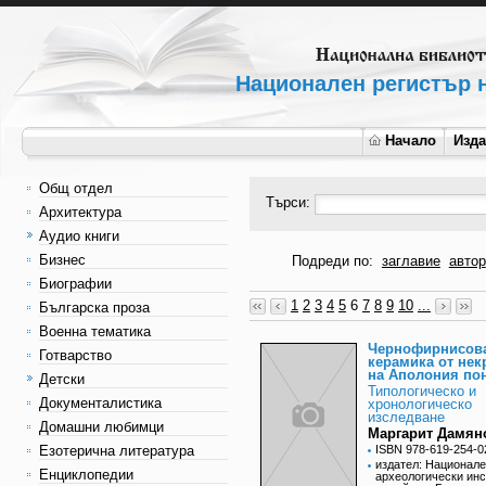
Национален регистър н
Начало
Изд
Общ отдел
Търси:
Архитектура
Аудио книги
Бизнес
Подреди по:
заглавие
автор
Биографии
1
2
3
4
5
6
7
8
9
10
...
Българска проза
Военна тематика
Чернофирнисов
Готварство
керамика от нек
на Аполония по
Детски
Типологическо и
Документалистика
хронологическо
изследване
Домашни любимци
Маргарит Дамян
Езотерична литература
ISBN 978-619-254-0
издател: Национал
Енциклопедии
археологически инс