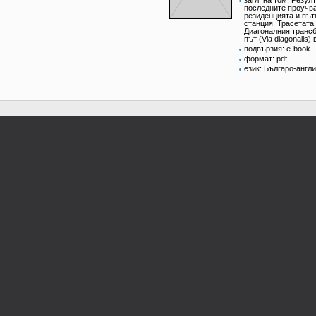
загл. на том: Резул
последните проучв
резиденцията и път
станция. Трасетата
Диагоналния транс
път (Via diagonalis)
подвързия: e-book
формат: pdf
език: Българо-англ