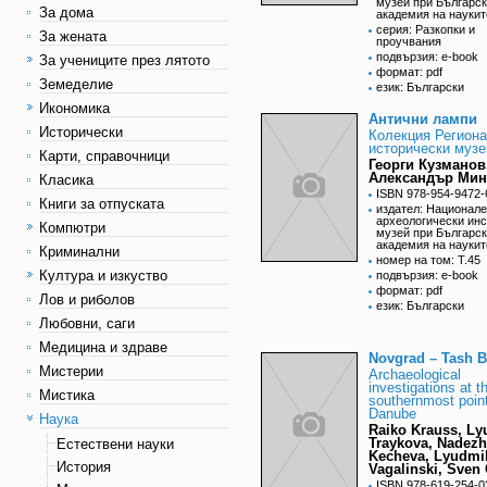
музей при Българс
За дома
академия на наукит
серия: Разкопки и
За жената
проучвания
подвързия: e-book
За учениците през лятото
формат: pdf
Земеделие
език: Български
Икономика
Антични лампи
Исторически
Колекция Регион
исторически музе
Карти, справочници
Георги Кузманов
Александър Мин
Класика
ISBN 978-954-9472-
Книги за отпуската
издател: Национал
археологически инс
Компютри
музей при Българс
академия на наукит
Криминални
номер на том: T.45
Култура и изкуство
подвързия: e-book
формат: pdf
Лов и риболов
език: Български
Любовни, саги
Медицина и здраве
Novgrad – Tash Ba
Мистерии
Аrchaeological
investigations at t
Мистика
southernmost point
Danube
Наука
Raiko Krauss, Ly
Traykova, Nadez
Естествени науки
Kecheva, Lyudmi
История
Vagalinski, Sven
ISBN 978-619-254-0