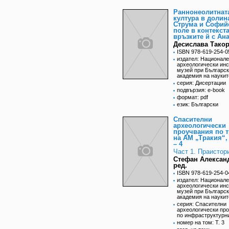
Раннонеолитнат
култура в долин
Струма и Софий
поле в контекста
връзките й с Ан
Десислава Тако
ISBN 978-619-254-0
издател: Национал
археологически инс
музей при Българс
академия на наукит
серия: Дисертации
подвързия: e-book
формат: pdf
език: Български
Спасителни
археологически
проучвания по т
на АМ „Тракия“,
– 4
Част 1. Праистор
Стефан Алексан
ред.
ISBN 978-619-254-0
издател: Национал
археологически инс
музей при Българс
академия на наукит
серия: Спасителни
археологически пр
по инфраструктурн
номер на том: T. 3