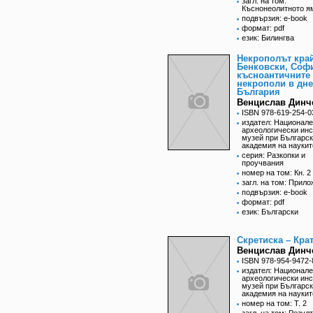
загл. на том:
Къснонеолитното я
подвързия: e-book
формат: pdf
език: Билингва
Некрополът край
Бенковски, Софи
късноантичните
некрополи в дн
България
Венцислав Динч
ISBN 978-619-254-0
издател: Национал
археологически инс
музей при Българс
академия на наукит
серия: Разкопки и
проучвания
номер на том: Кн. 2
загл. на том: Прил
подвързия: e-book
формат: pdf
език: Български
Скретиска – Кра
Венцислав Динч
ISBN 978-954-9472-
издател: Национал
археологически инс
музей при Българс
академия на наукит
номер на том: Т. 2