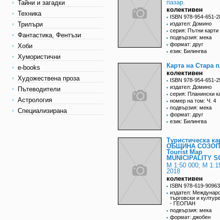
пазар.
Тайни и загадки
колективен
Техника
ISBN 978-954-651-2
Трилъри
издател: Домино
серия: Пътни карти
Фантастика, Фентъзи
подвързия: мека
формат: друг
Хоби
език: Билингва
Хумористични
Карта на Стара 
e-books
колективен
Художествена проза
ISBN 978-954-651-2
издател: Домино
Пътеводители
серия: Планински к
Астрология
номер на том: Ч. 4
подвързия: мека
Специализирана
формат: друг
език: Билингва
Туристическа ка
ОБЩИНА СОЗОП
Tourist Map
MUNICIPALITY 
М 1:50 000; М 1:1
2018
колективен
ISBN 978-619-90963
издател: Междунар
търговски и култур
- ГЕОПАН
подвързия: мека
формат: джобен