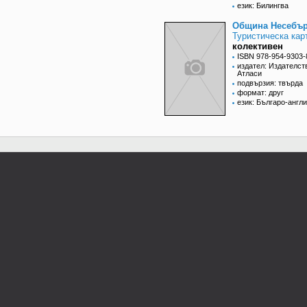
език: Билингва
Община Несебъ
Туристическа кар
колективен
ISBN 978-954-9303-
издател: Издателст
Атласи
подвързия: твърда
формат: друг
език: Българо-англ