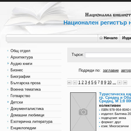
Национален регистър н
Начало
Изд
Общ отдел
Търси:
Архитектура
Аудио книги
Бизнес
Подреди по:
заглавие
автор
Биографии
1
2
3
4
5
6
7
8
9
10
...
Българска проза
Военна тематика
Туристическа ка
Готварство
гр. Средец и Об
Средец, M 1:8 00
Детски
колективен
Документалистика
ISBN 978-954-8040-
издател: Балтика 2
Домашни любимци
подвързия: мека
Езотерична литература
формат: друг
език: Многоезични
Енциклопедии