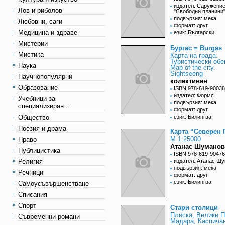
издател: Сдружени
Лов и риболов
"Свободни планини
подвързия: мека
Любовни, саги
формат: друг
Медицина и здраве
език: Български
Мистерии
Бургас = Burgas
Мистика
Карта на града.
Туристически обе
Наука
Map of the city.
Sightseeng
Научнопопулярни
колективен
Образование
ISBN 978-619-90038
издател: Формс
Учебници за
подвързия: мека
специализиран...
формат: друг
Общество
език: Билингва
Поезия и драма
Карта “Северен
М 1:25000
Право
Атанас Шуманов
Публицистика
ISBN 978-619-90476
Религия
издател: Атанас Ш
подвързия: мека
Речници
формат: друг
език: Билингва
Самоусъвършенстване
Списания
Спорт
Стари столици
Плиска, Велики П
Съвременни романи
Мадара, Каспича