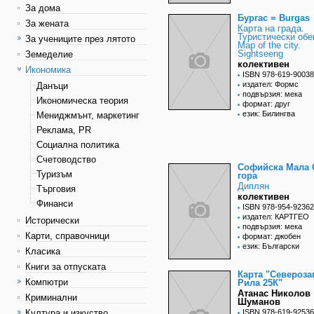
За дома
Бургас = Burgas
За жената
Карта на града.
Туристически обе
За учениците през лятото
Map of the city.
Sightseeng
Земеделие
колективен
Икономика
ISBN 978-619-90038
издател: Формс
Данъци
подвързия: мека
Икономическа теория
формат: друг
език: Билингва
Мениджмънт, маркетинг
Реклама, PR
Социална политика
Счетоводство
Софийска Мала 
Туризъм
гора
Диплян
Търговия
колективен
Финанси
ISBN 978-954-92362
издател: КАРТГЕО
Исторически
подвързия: мека
Карти, справочници
формат: джобен
език: Български
Класика
Книги за отпуската
Карта "Североза
Компютри
Рила 25К"
Атанас Николов
Криминални
Шуманов
Култура и изкуство
ISBN 978-619-92536