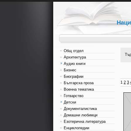
Наци
Общ отдел
Тъ
Архитектура
Аудио книги
Бизнес
Биографии
1
2
3
Българска проза
Военна тематика
Готварство
Детски
Документалистика
Домашни любимци
Езотерична литература
Енциклопедии