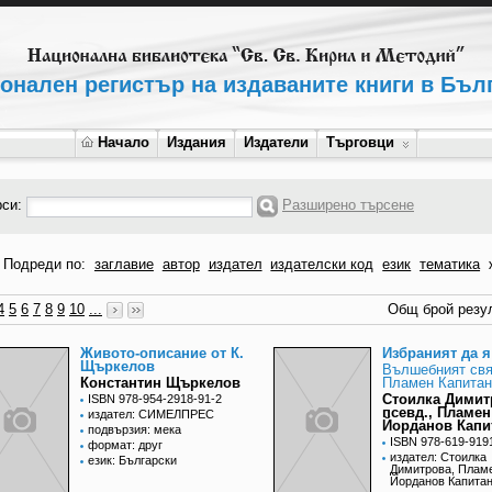
онален регистър на издаваните книги в Бъл
Начало
Издания
Издатели
Търговци
рси:
Разширено търсене
Подреди по:
заглавие
автор
издател
издателски код
език
тематика
4
5
6
7
8
9
10
...
Общ брой резул
Живото-описание от К.
Избраният да я
Щъркелов
Вълшебният свя
Константин Щъркелов
Пламен Капитан
Стоилка Димит
ISBN 978-954-2918-91-2
псевд., Пламен
издател: СИМЕЛПРЕС
Йорданов Капи
подвързия: мека
ISBN 978-619-919
формат: друг
издател: Стоилка
език: Български
Димитрова, Плам
Йорданов Капита