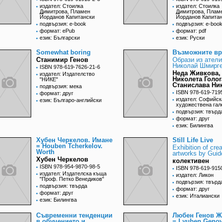
издател: Стоилка
издател: Стоилка
Димитрова, Пламен
Димитрова, Плам
Йорданов Капитански
Йорданов Капита
подвързия: e-book
подвързия: e-boo
формат: ePub
формат: pdf
език: Български
език: Руски
Somewhat boring
Възможните вр
Станимир Генов
Образи из атели
Николай Шмирг
ISBN 978-619-7626-21-6
Неда Живкова,
издател: Издателство
Николета Голог
"НИКЕ"
Станислава Ни
подвързия: мека
ISBN 978-619-719
формат: друг
издател: Софийск
език: Българо-английски
художествена гал
подвързия: твърд
формат: друг
език: Билингва
Хубен Черкелов. Имане
Still Life Live
= Houben Tcherkelov.
Exhibition of crea
Worth
artworks by Guid
Хубен Черкелов
колективен
ISBN 978-954-9870-98-5
ISBN 978-619-915
издател: Издателска къща
издател: Ликон
"Проф. Петко Венедиков"
подвързия: твърд
подвързия: твърда
формат: друг
формат: друг
език: Италиански
език: Билингва
Съвременни тенденции
Любен Генов 
в обучението и
= Lyuben Geno