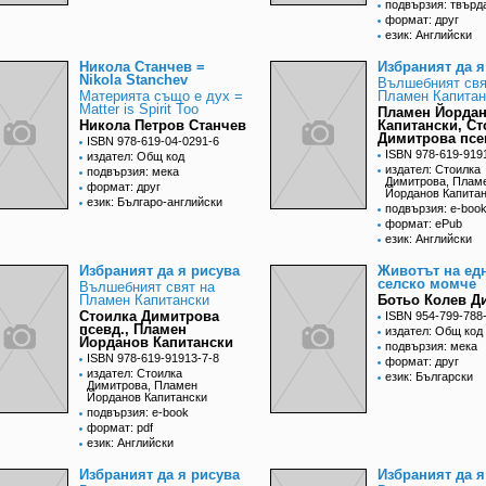
подвързия: твърд
формат: друг
език: Английски
Никола Станчев =
Избраният да я
Nikola Stanchev
Вълшебният свя
Материята също е дух =
Пламен Капитан
Matter is Spirit Too
Пламен Йорда
Никола Петров Станчев
Капитански, Ст
Димитрова псе
ISBN 978-619-04-0291-6
ISBN 978-619-919
издател: Общ код
издател: Стоилка
подвързия: мека
Димитрова, Плам
формат: друг
Йорданов Капита
език: Българо-английски
подвързия: e-boo
формат: ePub
език: Английски
Избраният да я рисува
Животът на ед
селско момче
Вълшебният свят на
Пламен Капитански
Ботьо Колев Д
Стоилка Димитрова
ISBN 954-799-788
псевд., Пламен
издател: Общ код
Йорданов Капитански
подвързия: мека
ISBN 978-619-91913-7-8
формат: друг
издател: Стоилка
език: Български
Димитрова, Пламен
Йорданов Капитански
подвързия: e-book
формат: pdf
език: Английски
Избраният да я рисува
Избраният да я