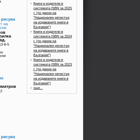
а
Книги и издатели в
системата ISBN за 2025
г. (по данни на
"Национален регистър
 рисува
на издаваните книги в
т на
България")
ски
Книги и издатели в
нов
оилка
системата ISBN за 2024
вд.
г. (по данни на
13-8-5
"Национален регистър
на издаваните книги в
ен
България")
нски
Книги и издатели в
k
системата ISBN за 2023
г. (по данни на
"Национален регистър
но
на издаваните книги в
България")
имитров
още...
-2
 рисува