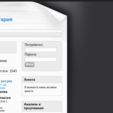
гария
Потребител:
Парола:
жанр
тати: 1543
Анкета
 рисува
т на
В момента няма активни
ски
анкети.
рова
тански
13-6-1
Анализи и
проучвания
ен
нски