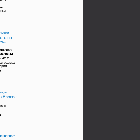
ен
нски
k
ъзки
ето на
ела
анова,
колова
5-42-2
а градска
ерия
а
tive
o Bonacci
08-0-1
а
Живопис
v