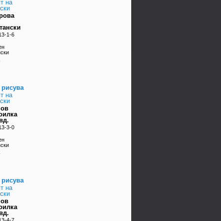
т на
ски
рова
тански
13-1-6
ен
нски
k
 рисува
т на
ски
нов
оилка
вд.
13-3-0
ен
нски
k
 рисува
т на
ски
нов
оилка
вд.
13-4-7