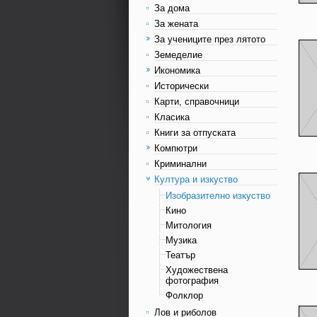
За дома
За жената
За учениците през лятото
Земеделие
Икономика
Исторически
Карти, справочници
Класика
Книги за отпуската
Компютри
Криминални
Култура и изкуство
Изобразително изкуство
Кино
Митология
Музика
Театър
Художествена
фотография
Фолклор
Лов и риболов