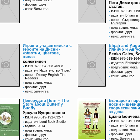
подвързия: мека
Петя Димитров
формат: друг
състав.
език: Билингва
ISBN 978-619-719
издател: БГкнига
серия: Съкровища
България
подвързия: мека
формат: друг
език: Билингва
Играя и уча английски с
Elijah and Augu
героите на Дисни -
Илийчо и Авгус
животни, цветове,
Penko Gelev, So
числа
ISBN 978-619-164
колективен
издател: Enthusias
ISBN 978-954-308-409-8
подвързия: мека
издател: Издателство "Прес"
формат: друг
серия: Disney English First
език: Билингва
Readers
подвързия: мека
формат: друг
език: Билингва
Пеперудата Петя = The
Български нар
Story about Butterfly
носии и шевиц
Buddy
творчески зан
за деца
Урсула Вуоренлинна
Диана Бойчева 
ISBN 978-619-192-032-7
ISBN 978-619-719
издател: Lecti Book Studio
издател: БГкнига
година: 2014
подвързия: мека
подвързия: мека
формат: друг
формат: друг
език: Билингва
език: Билингва