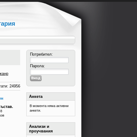
гария
Потребител:
Парола:
жанр
ати: 24956
Анкета
ен
В момента няма активни
състав.
анкети.
-8
ков
Анализи и
проучвания