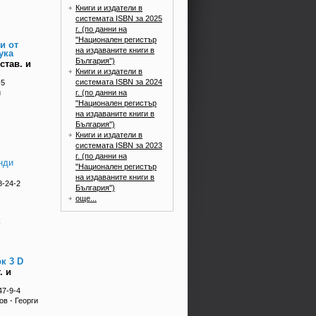
Книги и издатели в
системата ISBN за 2025
г. (по данни на
"Национален регистър
и от
на издаваните книги в
ука
България")
став. и
Книги и издатели в
системата ISBN за 2024
-5
г. (по данни на
и
"Национален регистър
на издаваните книги в
България")
Книги и издатели в
системата ISBN за 2023
г. (по данни на
нди
"Национален регистър
на издаваните книги в
8-24-2
България")
още...
k
к 3 D
. и
47-9-4
ов - Георги