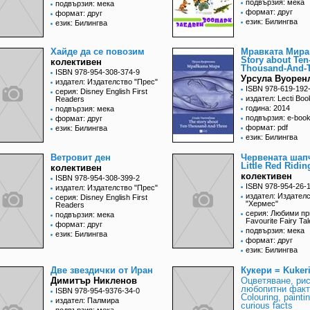
подвързия: мека
подвързия: мека
формат: друг
формат: друг
език: Билингва
език: Билингва
Хайде да се повозим
Мравката Мира
Story about Ten
колективен
Thousand-And-
ISBN 978-954-308-374-9
Урсула Вуорен
издател: Издателство "Прес"
ISBN 978-619-192
серия: Disney English First
издател: Lecti Boo
Readers
година: 2014
подвързия: мека
подвързия: e-boo
формат: друг
формат: pdf
език: Билингва
език: Билингва
Ветровит ден
Червената шап
Little Red Ridi
колективен
колективен
ISBN 978-954-308-399-2
ISBN 978-954-26-
издател: Издателство "Прес"
издател: Издател
серия: Disney English First
"Хермес"
Readers
серия: Любими пр
подвързия: мека
Favourite Fairy Ta
формат: друг
подвързия: мека
език: Билингва
формат: друг
език: Билингва
Две звездички от Иран
Кукери = Kuker
Димитър Никленов
Оцветяване, рис
любопитни факт
ISBN 978-954-9376-34-0
Colouring, paintin
издател: Палмира
curious facts