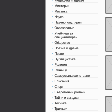
Медицина и здраве
Мистерии
Мистика
Наука
Научнопопулярни
Образование
Учебници за
специализиран...
Общество
Поезия и драма
Право
Публицистика
Религия
Речници
Самоусъвършенстване
Списания
Спорт
Съвременни романи
Тайни и загадки
Техника
Трилъри