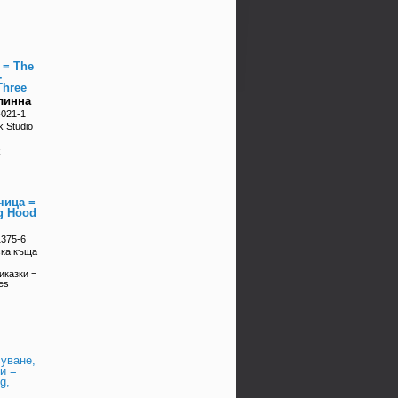
 = The
-
Three
линна
-021-1
k Studio
k
чица =
ng Hood
1375-6
ска къща
иказки =
les
i
уване,
и =
g,