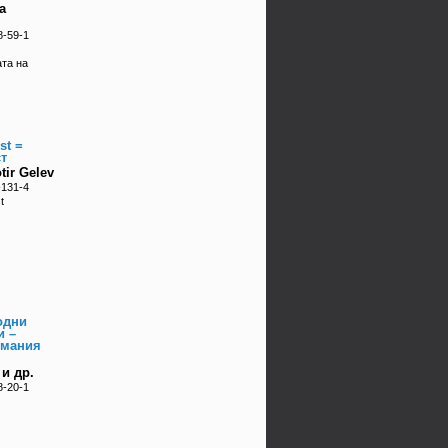
а
8-59-1
та на
st =
т
tir Gelev
-131-4
t
одни
и –
имания
и др.
8-20-1