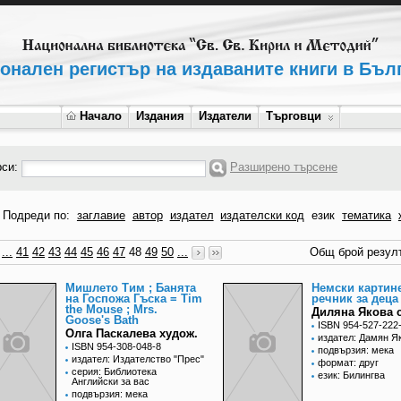
онален регистър на издаваните книги в Бъл
Начало
Издания
Издатели
Търговци
рси:
Разширено търсене
Подреди по:
заглавие
автор
издател
издателски код
език
тематика
...
41
42
43
44
45
46
47
48
49
50
...
Общ брой резулт
Мишлето Тим ; Банята
Немски картин
на Госпожа Гъска = Tim
речник за деца
the Mouse ; Mrs.
Диляна Якова 
Goose's Bath
ISBN 954-527-222
Олга Паскалева худож.
издател: Дамян Я
ISBN 954-308-048-8
подвързия: мека
издател: Издателство "Прес"
формат: друг
серия: Библиотека
език: Билингва
Английски за вас
подвързия: мека