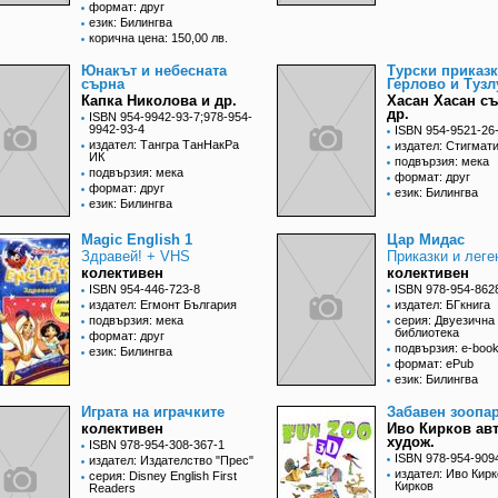
формат: друг
език: Билингва
корична цена: 150,00 лв.
Юнакът и небесната
Турски приказк
сърна
Герлово и Тузл
Капка Николова и др.
Хасан Хасан съ
др.
ISBN 954-9942-93-7;978-954-
9942-93-4
ISBN 954-9521-26
издател: Тангра ТанНакРа
издател: Стигмат
ИК
подвързия: мека
подвързия: мека
формат: друг
формат: друг
език: Билингва
език: Билингва
Magic English 1
Цар Мидас
Здравей! + VHS
Приказки и леге
колективен
колективен
ISBN 954-446-723-8
ISBN 978-954-862
издател: Егмонт България
издател: БГкнига
подвързия: мека
серия: Двуезична
библиотека
формат: друг
подвързия: e-boo
език: Билингва
формат: ePub
език: Билингва
Играта на играчките
Забавен зоопар
колективен
Иво Кирков авт
худож.
ISBN 978-954-308-367-1
ISBN 978-954-909
издател: Издателство "Прес"
издател: Иво Кирк
серия: Disney English First
Кирков
Readers