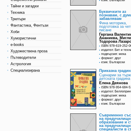
език: Български
Тайни и загадки
Буквичките аз
Техника
познавам, с дум
забавлявам
Трилъри
Фина моторика,
Фантастика, Фентъзи
подготовка за чет
писане
Хоби
Гергана Валенти
Ананиева, Мигл
Хумористични
Тодорова Лазар
e-books
ISBN 978-619-252-0
издател: Бит и техн
Художествена проза
подвързия: мека
Пътеводители
формат: друг
език: Български
Астрология
Специализирана
Приказна градин
Сценарии за търж
детската градина
Елена Деянова
ISBN 978-954-684-5
издател: Беллоприн
подвързия: мека
формат: друг
език: Български
Съвременно със
на предучилищн
образование и с
на предучилищн
специалисти в с