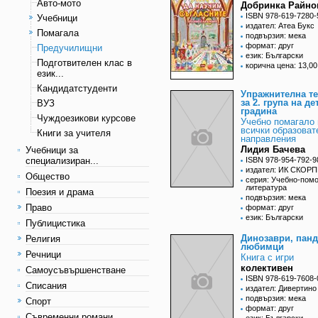
Авто-мото
Добринка Райно
ISBN 978-619-7280-
Учебници
издател: Атеа Букс
Помагала
подвързия: мека
формат: друг
Предучилищни
език: Български
Подготвителен клас в
корична цена: 13,00
език...
Кандидатстуденти
Упражнителна те
за 2. група на де
ВУЗ
градина
Чуждоезикови курсове
Учебно помагало 
всички образоват
Книги за учителя
направления
Лидия Бачева
Учебници за
специализиран...
ISBN 978-954-792-9
издател: ИК СКОР
Общество
серия: Учебно-пом
литература
Поезия и драма
подвързия: мека
Право
формат: друг
език: Български
Публицистика
Динозаври, панд
Религия
любимци
Речници
Книга с игри
колективен
Самоусъвършенстване
ISBN 978-619-7608-
Списания
издател: Дивертино
подвързия: мека
Спорт
формат: друг
Съвременни романи