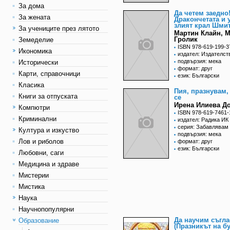
За дома
Да четем заедно
За жената
Дракончетата и 
злият крал Шми
За учениците през лятото
Мартин Клайн, 
Гролик
Земеделие
ISBN 978-619-199-3
Икономика
издател: Издателст
подвързия: мека
Исторически
формат: друг
Карти, справочници
език: Български
Класика
Пия, празнувам,
Книги за отпуската
се
Ирена Илиева Д
Компютри
ISBN 978-619-7461-
Криминални
издател: Радика ИК
серия: Забавлявам 
Култура и изкуство
подвързия: мека
Лов и риболов
формат: друг
език: Български
Любовни, саги
Медицина и здраве
Мистерии
Мистика
Наука
Научнопопулярни
Да научим съгла
Образование
(Празникът на б