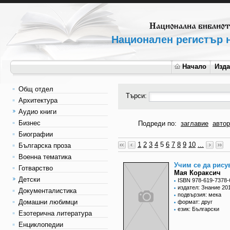
Национален регистър н
Начало
Изд
Общ отдел
Търси:
Архитектура
Аудио книги
Бизнес
Подреди по:
заглавие
автор
Биографии
1
2
3
4
5
6
7
8
9
10
...
Българска проза
Военна тематика
Учим се да рису
Готварство
Мая Кораксич
Детски
ISBN 978-619-7378-
издател: Знание 20
Документалистика
подвързия: мека
Домашни любимци
формат: друг
език: Български
Езотерична литература
Енциклопедии