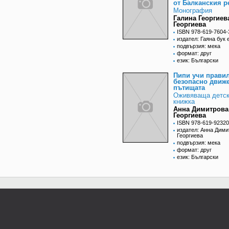
от Балканския р
Монография
Галина Георгиев
Георгиева
ISBN 978-619-7604-
издател: Гаяна бук 
подвързия: мека
формат: друг
език: Български
Пипи учи правил
безопасно движ
пътищата
Оживяваща детс
книжка
Анна Димитрова
Георгиева
ISBN 978-619-92320
издател: Анна Дими
Георгиева
подвързия: мека
формат: друг
език: Български