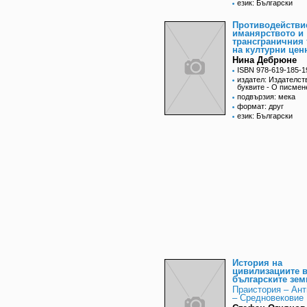
език: Български
Противодействи
иманярството и
трансграничния
на културни цен
Нина Дебрюне
ISBN 978-619-185-1
издател: Издателст
буквите - О писмен
подвързия: мека
формат: друг
език: Български
История на
цивилизациите 
българските зем
Праистория – Ант
– Средновековие