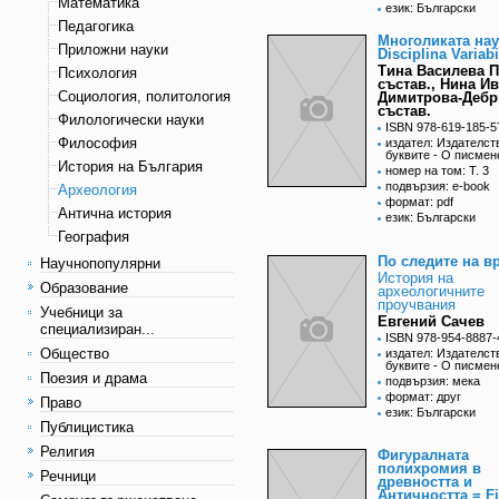
Математика
език: Български
Педагогика
Многоликата нау
Приложни науки
Disciplina Variabi
Тина Василева 
Психология
състав., Нина И
Социология, политология
Димитрова-Деб
състав.
Филологически науки
ISBN 978-619-185-5
Философия
издател: Издателст
буквите - О писмен
История на България
номер на том: Т. 3
подвързия: e-book
Археология
формат: pdf
Антична история
език: Български
География
По следите на в
Научнопопулярни
История на
Образование
археологичните
проучвания
Учебници за
Евгений Сачев
специализиран...
ISBN 978-954-8887-
Общество
издател: Издателст
буквите - О писмен
Поезия и драма
подвързия: мека
формат: друг
Право
език: Български
Публицистика
Религия
Фигуралната
полихромия в
Речници
древността и
Античността = F