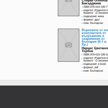
Стефан Огнянов
Бакърджиев
ISBN 978-619-185-7
издател: Издателст
буквите - О писмен
подвързия: мека
формат: друг
език: Български
Върховете от ко
комплектите от
въоръжение и
снаряжение от
България (II–I в.
Хр.)
Нарцис Цветано
Торбов
ISBN 978-619-185-6
издател: Издателст
буквите - О писмен
подвързия: e-book
формат: pdf
език: Български