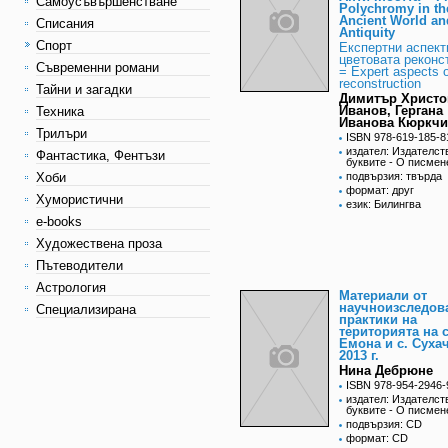
Самоусъвършенстване
Polychromy in th
Ancient World an
Списания
Antiquity
Спорт
Експертни аспект
цветовата реконс
Съвременни романи
= Expert aspects o
reconstruction
Тайни и загадки
Димитър Христо
Иванов, Гергана
Техника
Иванова Кюркчи
Трилъри
ISBN 978-619-185-8
издател: Издателст
Фантастика, Фентъзи
буквите - О писмен
Хоби
подвързия: твърда
формат: друг
Хумористични
език: Билингва
e-books
Художествена проза
Пътеводители
Астрология
Материали от
научноизследов
Специализирана
практики на
територията на с
Емона и с. Сухач
2013 г.
Нина Дебрюне
ISBN 978-954-2946-
издател: Издателст
буквите - О писмен
подвързия: CD
формат: CD