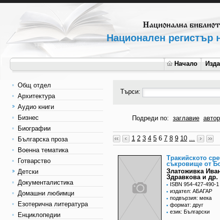
Национален регистър н
Начало
Изд
Общ отдел
Търси:
Архитектура
Аудио книги
Бизнес
Подреди по:
заглавие
автор
Биографии
1
2
3
4
5
6
7
8
9
10
...
Българска проза
Военна тематика
Тракийското ср
Готварство
съкровище от Б
Златоживка Ива
Детски
Здравкова и др.
Документалистика
ISBN 954-427-490-1
издател: АБАГАР
Домашни любимци
подвързия: мека
Езотерична литература
формат: друг
език: Български
Енциклопедии