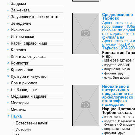
За дома
За жената
Средновековно
За учениците през лятото
Търново
Археологически
Земеделие
проучвания : Юб
Икономика
сборник по случай
от създаването н
Исторически
филиала на
Археологически и
Карти, справочници
с музей при БАН,
Търново 1974-200
Класика
Константин Тоте
и др.
Книги за отпуската
ISBN 954-427-608-4
Компютри
издател: АБАГАР
подвързия: мека
Криминални
формат: друг
Култура и изкуство
език: Български
Лов и риболов
Иновативно и
Любовни, саги
интерактивно
представяне на
Медицина и здраве
археологическо 
етнографско
Мистерии
наследство
Нарцис Цветано
Мистика
Торбов състав.
Наука
ISBN 978-619-185-7
издател: Издателст
Естествени науки
буквите - О писмен
подвързия: мека
История
формат: друг