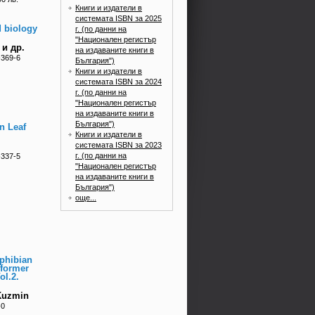
Книги и издатели в
системата ISBN за 2025
 biology
г. (по данни на
"Национален регистър
 и др.
на издаваните книги в
-369-6
България")
Книги и издатели в
системата ISBN за 2024
г. (по данни на
"Национален регистър
на издаваните книги в
България")
n Leaf
Книги и издатели в
системата ISBN за 2023
г. (по данни на
-337-5
"Национален регистър
на издаваните книги в
България")
още...
phibian
 former
ol.2.
 Kuzmin
-0