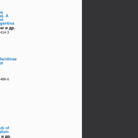
he
a). A
he
gentina
er и др.
-414-3
Baridinae
up
-486-0
di of
ation
 и др.