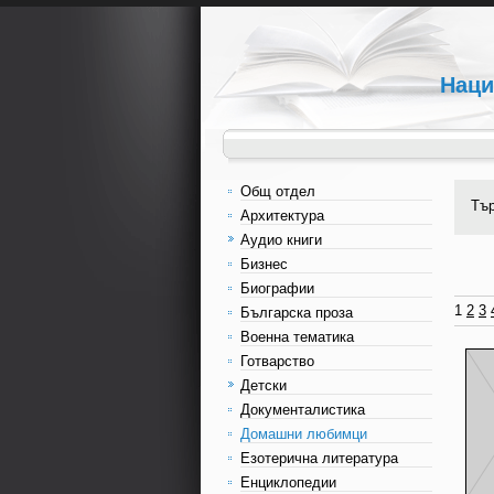
Наци
Общ отдел
Тъ
Архитектура
Аудио книги
Бизнес
Биографии
1
2
3
Българска проза
Военна тематика
Готварство
Детски
Документалистика
Домашни любимци
Езотерична литература
Енциклопедии