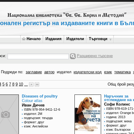
онален регистър на издаваните книги в Бъл
Начало
Издания
Издатели
Търговци
рси:
Разширено търсене
Подреди по:
заглавие
автор
издател
издателски код
език
тематика
4
5
6
7
8
9
10
...
Общ брой резу
Diseases of poultry
Наръчник за
отглеждане на 
Colour atlas
Софи Колинс
Иван Дичев
ISBN 978-619-171
ISBN 978-954-9411-12-6
издател: Orange 
издател: 2М
година: 2013
подвързия: твърда
подвързия: мека
формат: друг
формат: друг
език: Английски
език: Български
корична цена: 24,