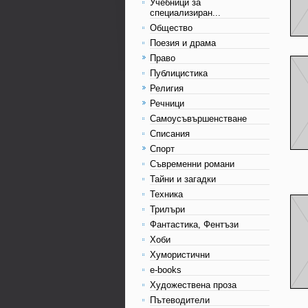
Учебници за
специализиран...
Общество
Поезия и драма
Право
Публицистика
Религия
Речници
Самоусъвършенстване
Списания
Спорт
Съвременни романи
Тайни и загадки
Техника
Трилъри
Фантастика, Фентъзи
Хоби
Хумористични
e-books
Художествена проза
Пътеводители