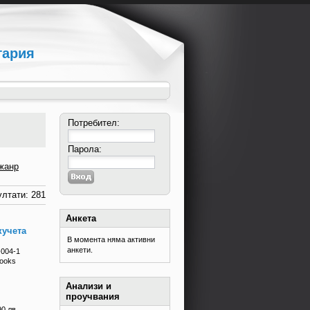
гария
Потребител:
Парола:
жанр
лтати: 281
Анкета
кучета
В момента няма активни
анкети.
-004-1
books
Анализи и
проучвания
90 лв.