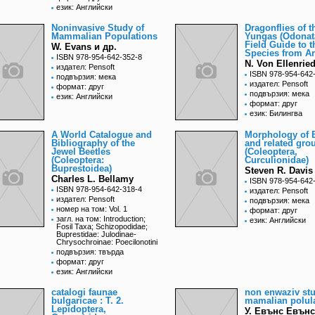
език: Английски
Noninvasive Study of
Dragonflies of t
Mammalian Populations
Yungas (Odonat
Field Guide to t
W. Evans и др.
Species from Ar
ISBN 978-954-642-352-8
N. Von Ellenried
издател: Pensoft
ISBN 978-954-642
подвързия: мека
издател: Pensoft
формат: друг
подвързия: мека
език: Английски
формат: друг
език: Билингва
A World Catalogue and
Morphology of 
Bibliography of the
and related gro
Jewel Beetles
(Coleoptera,
(Coleoptera:
Curculionidae)
Buprestoidea)
Steven R. Davis
Charles L. Bellamy
ISBN 978-954-642
ISBN 978-954-642-318-4
издател: Pensoft
издател: Pensoft
подвързия: мека
номер на том: Vol. 1
формат: друг
загл. на том: Introduction;
език: Английски
Fosil Taxa; Schizopodidae;
Buprestidae: Julodinae-
Chrysochroinae: Poecilonotini
подвързия: твърда
формат: друг
език: Английски
catalogi faunae
non enwaziv stu
bulgaricae : T. 2.
mamalian polul
Lepidoptera,
У. Евънс Евънс