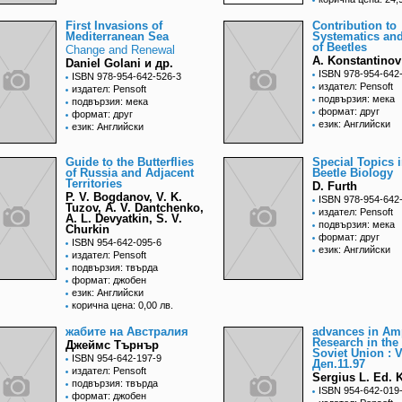
First Invasions of
Contribution to
Mediterranean Sea
Systematics and
of Beetles
Change and Renewal
A. Konstantinov
Daniel Golani и др.
ISBN 978-954-642
ISBN 978-954-642-526-3
издател: Pensoft
издател: Pensoft
подвързия: мека
подвързия: мека
формат: друг
формат: друг
език: Английски
език: Английски
Guide to the Butterflies
Special Topics i
of Russia and Adjacent
Beetle Biology
Territories
D. Furth
P. V. Bogdanov, V. K.
ISBN 978-954-642
Tuzov, A. V. Dantchenko,
издател: Pensoft
A. L. Devyatkin, S. V.
подвързия: мека
Churkin
формат: друг
ISBN 954-642-095-6
език: Английски
издател: Pensoft
подвързия: твърда
формат: джобен
език: Английски
корична цена: 0,00 лв.
жабите на Австралия
advances in Am
Research in the
Джеймс Търнър
Soviet Union : V
ISBN 954-642-197-9
Деп.11.97
издател: Pensoft
Sergius L. Ed.
подвързия: твърда
ISBN 954-642-019
формат: джобен