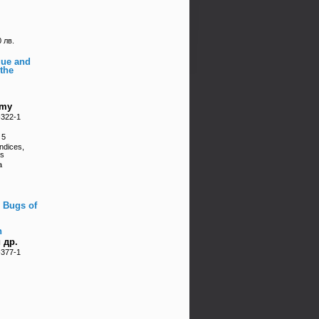
 лв.
gue and
 the
amy
-322-1
 5
ndices,
es
а
e Bugs of
h
 др.
-377-1