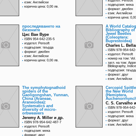
издател: Pensoft
език: Английски
подвързия: мека
корична цена: 0,00 лв.
формат: джобен
език: Английски
корична цена: 0,00
проследяването на
A World Catalo
бизоните
Bibliography of
Jewel Beetles
Цис Ван Вуре
(Coleoptera:
ISBN 954-642-235-5
Buprestoidea)
издател: Pensoft
Charles L. Bell
подвързия: твърда
ISBN 978-954-642
формат: джобен
издател: Pensoft
език: Английски
номер на том: Vol.
корична цена: 0,00 лв.
загл. на том: Appe
Bibliography, Indic
подвързия: твърд
формат: друг
език: Английски
The symphytognathoid
Cercopid Spittl
spiders of the
the New World
Gaoligongshan, Yunnan,
(Hemiptera,
China (Araneae,
Auchenorrhync
Araneoidea):
C. S. Carvalho и
Systematics and
ISBN 978-954-642
diversity of micro-
издател: Pensoft
orbweavers
подвързия: мека
Jeremy A. Miller и др.
формат: друг
ISBN 978-954-642-487-7
език: Английски
издател: Pensoft
подвързия: мека
формат: друг