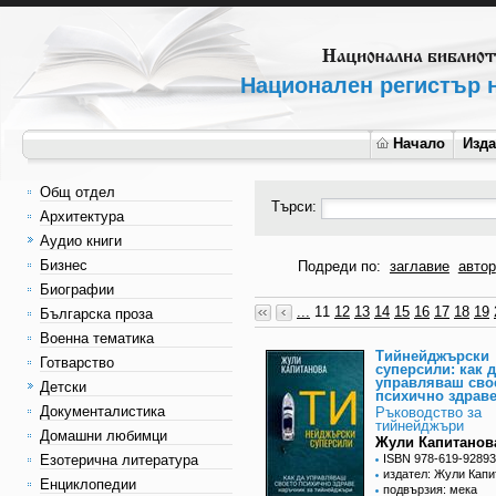
Национален регистър н
Начало
Изд
Общ отдел
Търси:
Архитектура
Аудио книги
Бизнес
Подреди по:
заглавие
автор
Биографии
...
11
12
13
14
15
16
17
18
19
Българска проза
Военна тематика
Тийнейджърски
Готварство
суперсили: как 
управляваш сво
Детски
психично здрав
Документалистика
Ръководство за
тийнейджъри
Домашни любимци
Жули Капитанов
Езотерична литература
ISBN 978-619-92893
издател: Жули Капи
Енциклопедии
подвързия: мека