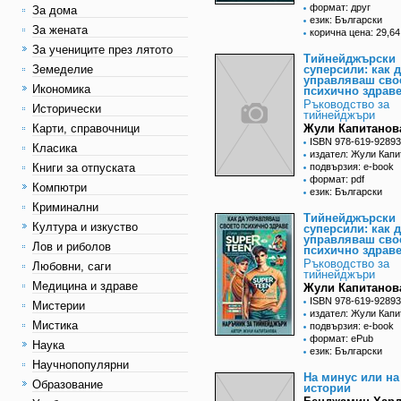
формат: друг
За дома
език: Български
За жената
корична цена: 29,64
За учениците през лятото
Тийнейджърски
Земеделие
суперсили: как 
управляваш сво
Икономика
психично здрав
Ръководство за
Исторически
тийнейджъри
Карти, справочници
Жули Капитанов
ISBN 978-619-92893
Класика
издател: Жули Капи
Книги за отпуската
подвързия: e-book
формат: pdf
Компютри
език: Български
Криминални
Тийнейджърски
Култура и изкуство
суперсили: как 
управляваш сво
Лов и риболов
психично здрав
Ръководство за
Любовни, саги
тийнейджъри
Медицина и здраве
Жули Капитанов
ISBN 978-619-92893
Мистерии
издател: Жули Капи
Мистика
подвързия: e-book
формат: ePub
Наука
език: Български
Научнопопулярни
На минус или на
Образование
истории