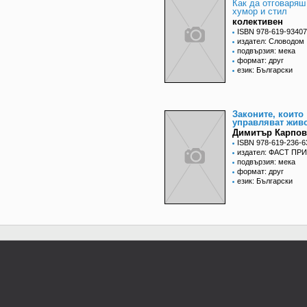
Как да отговаряш
хумор и стил
колективен
ISBN 978-619-93407
издател: Словодом
подвързия: мека
формат: друг
език: Български
Законите, които
управляват живо
Димитър Карпов
ISBN 978-619-236-6
издател: ФАСТ ПР
подвързия: мека
формат: друг
език: Български