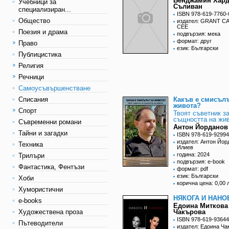
Бенджамин Хард
Учебници за
Съливан
специализиран...
ISBN 978-619-7760-
Общество
издател: GRANT 
CEE
Поезия и драма
подвързия: мека
формат: друг
Право
език: Български
Публицистика
Религия
Речници
Самоусъвършенстване
Списания
Какъв е смисълъ
живота?
Спорт
Твоят съветник з
същността на жи
Съвременни романи
Антон Йорданов
Тайни и загадки
ISBN 978-619-92994
издател: Антон Йор
Техника
Илиев
година: 2024
Трилъри
подвързия: e-book
Фантастика, Фентъзи
формат: pdf
език: Български
Хоби
корична цена: 0,00 
Хумористични
НЯКОГА И НАНО
e-books
Едоина Миткова
Художествена проза
Чакърова
ISBN 978-619-93644
Пътеводители
издател: Едоина Ча