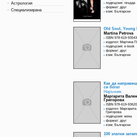
Астрология
подвързия: твърда
формат: друг
Специализирана
език: Български
Old Soul, Young
Martina Petrova
ISBN 978-619-93543
издател: Мартина П
подвързия: e-book
формат: друг
език: Български
Как да направи
си богат
Наръчник
Маргарита Вале
Григорова
ISBN 978-619-93620
издател: Маргарита
Григорова
подвързия: мека
формат: друг
език: Български
100 златни затап