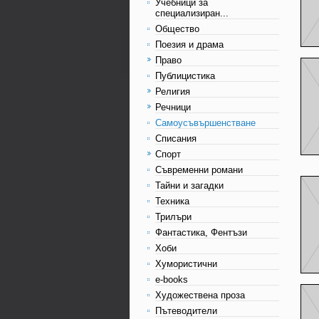
Учебници за
специализиран...
Общество
Поезия и драма
Право
Публицистика
Религия
Речници
Самоусъвършенстване
Списания
Спорт
Съвременни романи
Тайни и загадки
Техника
Трилъри
Фантастика, Фентъзи
Хоби
Хумористични
e-books
Художествена проза
Пътеводители