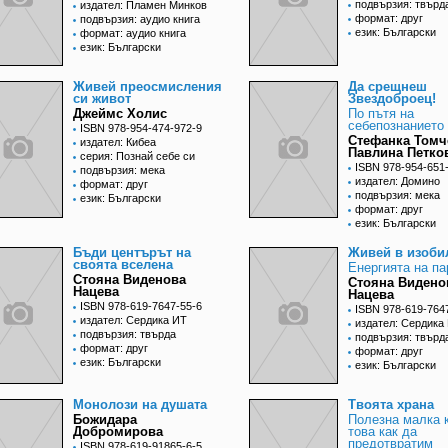
подвързия: твърд
издател: Пламен Минков
формат: друг
подвързия: аудио книга
език: Български
формат: аудио книга
език: Български
Живей преосмисления
Да срещнеш
си живот
Звездоброец!
Джеймс Холис
По пътя на
себепознанието
ISBN 978-954-474-972-9
Стефанка Томч
издател: Кибеа
Павлина Петко
серия: Познай себе си
ISBN 978-954-651
подвързия: мека
издател: Домино
формат: друг
подвързия: мека
език: Български
формат: друг
език: Български
Бъди центърът на
Живей в изоби
своята вселена
Енергията на па
Стояна Виденова
Стояна Видено
Нацева
Нацева
ISBN 978-619-7647-55-6
ISBN 978-619-764
издател: Сердика ИТ
издател: Сердика
подвързия: твърда
подвързия: твърд
формат: друг
формат: друг
език: Български
език: Български
Монолози на душата
Твоята храна
Божидара
Полезна малка 
Добромирова
това как да
предотвратим
ISBN 978-619-91865-6-5