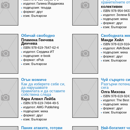
хранителните о
издател: Галина Йорданова
колективен
подвързия: твърда
ISBN 978-954-943
формат: друг
издател: Зелени 
език: Български
подвързия: мека
формат: друг
език: Български
Обичай свободно
Свободната же
Пламена Генчева
Манди Хейл
Динчева
ISBN 978-619-916
ISBN 978-619-7647-62-4
издател: AVA Book
издател: Сердика ИТ
подвързия: мека
подвързия: e-book
формат: друг
формат: ePub
език: Български
език: Български
Огън момиче
Чуй сърцето си
Как да изберете себе си,
Разгърни потен
да нарушавате
сега
правилата и да оставите
Олга Михова
собствена следа
ISBN 978-619-924
Кара Алвил Лейба
издател: The Best
ISBN 978-619-7494-49-5
подвързия: мека
издател: AMG Publishing
формат: друг
подвързия: мека
език: Български
формат: друг
език: Български
Паник атаките, готови
Най-богатият ч