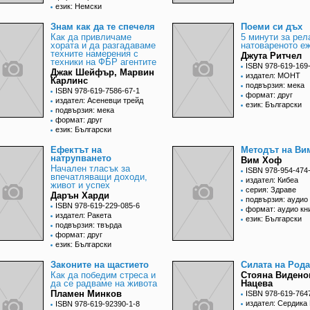
език: Немски
Знам как да те спечеля
Поеми си дъх
Как да привличаме
5 минути за рел
хората и да разгадаваме
натовареното е
техните намерения с
Джута Ритчел
техники на ФБР агентите
ISBN 978-619-169
Джак Шейфър, Марвин
издател: МОНТ
Карлинс
подвързия: мека
ISBN 978-619-7586-67-1
формат: друг
издател: Асеневци трейд
език: Български
подвързия: мека
формат: друг
език: Български
Ефектът на
Методът на Ви
натрупването
Вим Хоф
Начален тласък за
ISBN 978-954-474
впечатляващи доходи,
издател: Кибеа
живот и успех
серия: Здраве
Дарън Харди
подвързия: аудио 
ISBN 978-619-229-085-6
формат: аудио кн
издател: Ракета
език: Български
подвързия: твърда
формат: друг
език: Български
Законите на щастието
Силата на Рода
Как да победим стреса и
Стояна Видено
да се радваме на живота
Нацева
Пламен Минков
ISBN 978-619-764
издател: Сердика
ISBN 978-619-92390-1-8