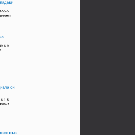
тпадъци
3-55-5
Балкани
на
49-6-9
s
циала си
16-1-5
 Books
овек във