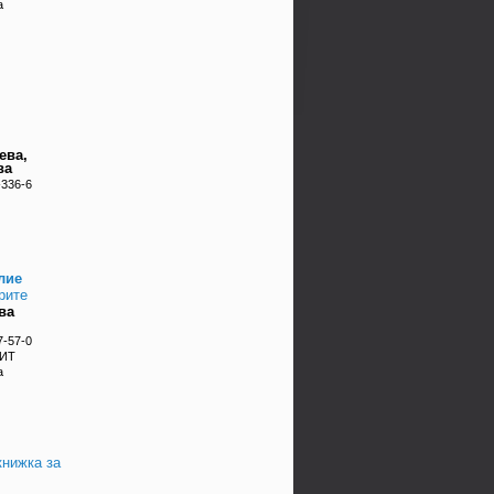
а
ева,
ва
-336-6
лие
рите
ва
7-57-0
 ИТ
а
книжка за