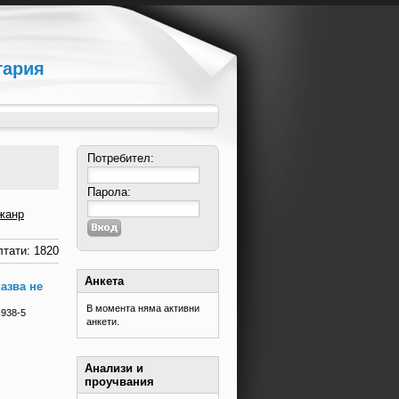
гария
Потребител:
Парола:
жанр
тати: 1820
Анкета
казва не
В момента няма активни
-938-5
анкети.
Анализи и
проучвания