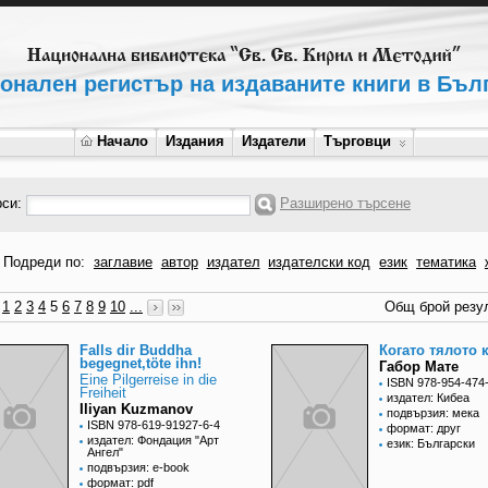
онален регистър на издаваните книги в Бъл
Начало
Издания
Издатели
Търговци
рси:
Разширено търсене
Подреди по:
заглавие
автор
издател
издателски код
език
тематика
1
2
3
4
5
6
7
8
9
10
...
Общ брой резул
Falls dir Buddha
Когато тялото 
begegnet,töte ihn!
Габор Мате
Eine Pilgerreise in die
ISBN 978-954-474
Freiheit
издател: Кибеа
Iliyan Kuzmanov
подвързия: мека
ISBN 978-619-91927-6-4
формат: друг
издател: Фондация "Арт
език: Български
Ангел"
подвързия: e-book
формат: pdf