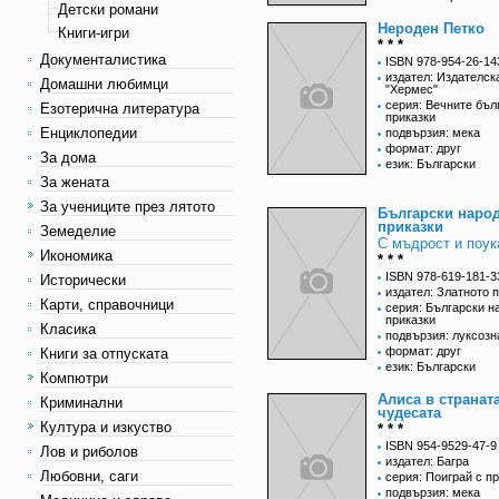
Детски романи
Нероден Петко
Книги-игри
* * *
Документалистика
ISBN 978-954-26-14
издател: Издателск
Домашни любимци
"Хермес"
серия: Вечните бъл
Езотерична литература
приказки
Енциклопедии
подвързия: мека
формат: друг
За дома
език: Български
За жената
За учениците през лятото
Български наро
приказки
Земеделие
С мъдрост и поук
Икономика
* * *
ISBN 978-619-181-3
Исторически
издател: Златното 
Карти, справочници
серия: Български н
приказки
Класика
подвързия: луксозн
формат: друг
Книги за отпуската
език: Български
Компютри
Алиса в странат
Криминални
чудесата
Култура и изкуство
* * *
ISBN 954-9529-47-9
Лов и риболов
издател: Багра
Любовни, саги
серия: Поиграй с п
подвързия: мека