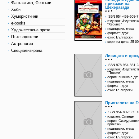
Фантастика, Фентъзи
приказки на
Шехеразада
Хоби
* * *
Хумористични
ISBN 954-459-609-7
издател: Издателск
e-books
"Хермес"
подвързия: мека
Художествена проза
формат: друг
Пътеводители
език: Български
корична цена: 25 00
Астрология
Специализирана
Лисицата и дроз
* * *
ISBN 978-954-361-2
издател: Издателст
"Посоки"
серия: Книжка с др
подвързия: мека
формат: друг
език: Български
Приятелите на Г
* * *
ISBN 954-8023-89-X
издател: Слънце
серия: Сладуранск
приказки
подвързия: мека
формат: друг
език: Български