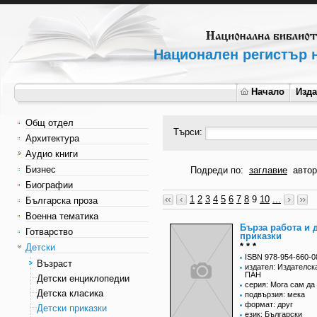
Национален регистър н
Начало
Изд
Общ отдел
Търси:
Архитектура
Аудио книги
Бизнес
Подреди по:
заглавие
автор
Биографии
1
2
3
4
5
6
7
8
9
10
...
Българска проза
Военна тематика
Бърза работа и 
Готварство
приказки
* * *
Детски
ISBN 978-954-660-0
Възраст
издател: Издателск
ПАН
Детски енциклопедии
серия: Мога сам да
Детска класика
подвързия: мека
формат: друг
Детски приказки
език: Български