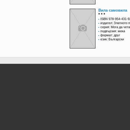
Вила самовила
* * *
ISBN 978-954-431-9
издател: Златното 
серия: Мога да чета
подвързия: мека
формат: друг
език: Български