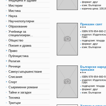
Медицина и здраве
формат: друг
Мистерии
език: Български
корична цена: 100,0
Мистика
Наука
Научнопопулярни
Приказен свят
Образование
* * *
Учебници за
ISBN 978-954-660-2
издател: Издателск
специализиран...
ПАН
Общество
подвързия: твърда
формат: друг
Поезия и драма
език: Български
Право
Публицистика
Религия
Речници
Български наро
приказки
Самоусъвършенстване
* * *
Списания
ISBN 978-954-660-9
издател: Издателск
Спорт
ПАН
подвързия: твърда
Съвременни романи
формат: друг
Тайни и загадки
език: Български
Техника
Трилъри
Хиляда и една н