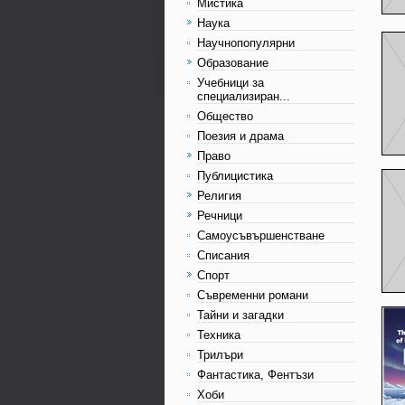
Мистика
Наука
Научнопопулярни
Образование
Учебници за
специализиран...
Общество
Поезия и драма
Право
Публицистика
Религия
Речници
Самоусъвършенстване
Списания
Спорт
Съвременни романи
Тайни и загадки
Техника
Трилъри
Фантастика, Фентъзи
Хоби