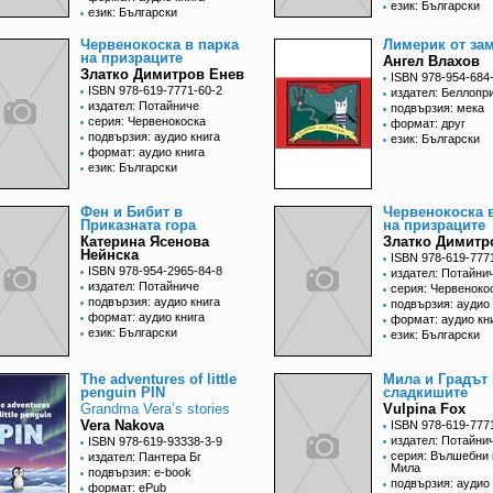
език: Български
език: Български
Червенокоска в парка
Лимерик от за
на призраците
Ангел Влахов
Златко Димитров Енев
ISBN 978-954-684
ISBN 978-619-7771-60-2
издател: Беллопр
издател: Потайниче
подвързия: мека
серия: Червенокоска
формат: друг
подвързия: аудио книга
език: Български
формат: аудио книга
език: Български
Фен и Бибит в
Червенокоска в
Приказната гора
на призраците
Катерина Ясенова
Златко Димитр
Нейнска
ISBN 978-619-777
ISBN 978-954-2965-84-8
издател: Потайни
издател: Потайниче
серия: Червеноко
подвързия: аудио книга
подвързия: аудио 
формат: аудио книга
формат: аудио кн
език: Български
език: Български
The adventures of little
Мила и Градът 
penguin PIN
сладкишите
Grandma Vera’s stories
Vulpina Fox
Vera Nakova
ISBN 978-619-777
издател: Потайни
ISBN 978-619-93338-3-9
серия: Вълшебни 
издател: Пантера Бг
Мила
подвързия: e-book
подвързия: аудио 
формат: ePub