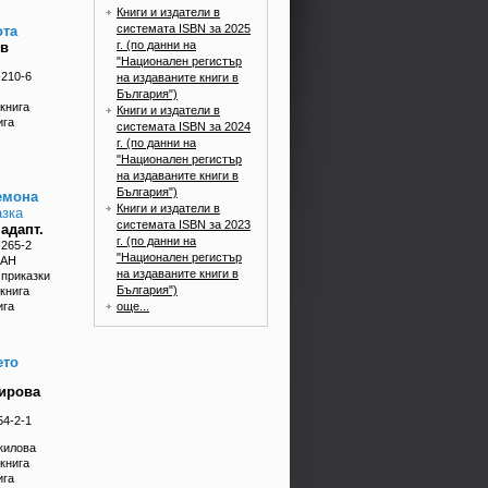
Книги и издатели в
системата ISBN за 2025
ота
г. (по данни на
ев
"Национален регистър
-210-6
на издаваните книги в
България")
книга
Книги и издатели в
ига
системата ISBN за 2024
г. (по данни на
"Национален регистър
на издаваните книги в
България")
емона
Книги и издатели в
азка
системата ISBN за 2023
адапт.
г. (по данни на
-265-2
"Национален регистър
ПАН
на издаваните книги в
 приказки
България")
книга
ига
още...
ето
ирова
54-2-1
килова
книга
ига