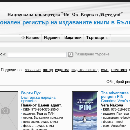
онален регистър на издаваните книги в Бъл
Начало
Издания
Издатели
Търговци
рси:
Разширено търсене
Подреди по:
заглавие
автор
издател
издателски код
език
тематика
Общ брой рез
Върти Пух
The adventures o
penguin PIN
Българска народна
приказка
Grandma Vera’s s
Панайот Цанев адапт.
Vera Nakova
ISBN 978-954-375-255-3
ISBN 978-619-933
издател: Театър ПАН
издател: Пантера 
серия: Балкански приказки
подвързия: e-boo
подвързия: аудио книга
формат: mobi
формат: аудио книга
език: Английски
език: Български