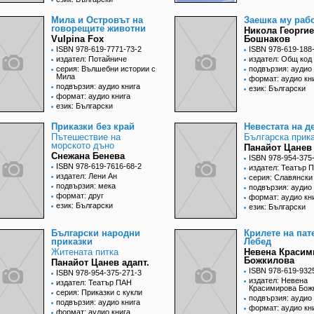
Мила и Островът на
Заешка му раб
говорещите животни
Никола Георги
Vulpina Fox
Бошнаков
ISBN 978-619-7771-73-2
ISBN 978-619-188
издател: Потайниче
издател: Общ код
серия: Вълшебни истории с
подвързия: аудио 
Мила
формат: аудио кн
подвързия: аудио книга
език: Български
формат: аудио книга
език: Български
Приказки без край
Невестата на д
Пътешествие на
Българска прик
морското дъно
Панайот Цанев 
Снежана Бенева
ISBN 978-954-375
ISBN 978-619-7616-68-2
издател: Театър 
издател: Лени Ан
серия: Славянски
подвързия: мека
подвързия: аудио 
формат: друг
формат: аудио кн
език: Български
език: Български
Български народни
Крилете на пат
приказки
Лебед
Житената питка
Невена Красим
Божкилова
Панайот Цанев адапт.
ISBN 978-619-932
ISBN 978-954-375-271-3
издател: Невена
издател: Театър ПАН
Красимирова Бож
серия: Приказки с кукли
подвързия: аудио 
подвързия: аудио книга
формат: аудио кн
формат: аудио книга