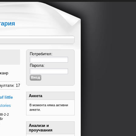
гария
Потребител:
Парола:
жанр
ултати: 17
Анкета
f little
tories
В момента няма активни
анкети.
38-2-2
Бг
k
Анализи и
проучвания