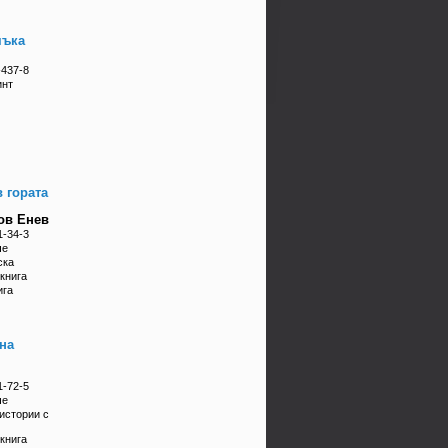
мъка
-437-8
инт
 гората
ов Енев
1-34-3
че
ска
книга
ига
на
1-72-5
че
истории с
книга