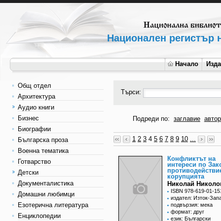
Национален регистър н
Начало
Изд
Общ отдел
Търси:
Архитектура
Аудио книги
Бизнес
Подреди по:
заглавие
автор
Биографии
1
2
3
4
5
6
7
8
9
10
...
Българска проза
Военна тематика
Конфликтът на
Готварство
интереси по Зак
противодействи
Детски
корупцията
Документалистика
Николай Николо
ISBN 978-619-01-15
Домашни любимци
издател: Изток-Зап
Езотерична литература
подвързия: мека
формат: друг
Енциклопедии
език: Български