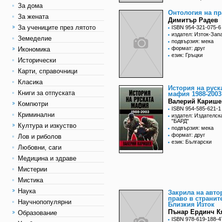
За дома
Онтология на пр
За жената
Димитър Радев
За учениците през лятото
ISBN 954-321-075-6
издател: Изток-Зап
Земеделие
подвързия: мека
формат: друг
Икономика
език: Гръцки
Исторически
Карти, справочници
Класика
История на руск
Книги за отпуската
мафия 1988-2003
Валерий Карише
Компютри
ISBN 954-585-621-1
Криминални
издател: Издателск
"БАРД"
Култура и изкуство
подвързия: мека
формат: друг
Лов и риболов
език: Български
Любовни, саги
Медицина и здраве
Мистерии
Мистика
Наука
Закрила на авто
право в странит
Научнопопулярни
Близкия Изток
Пънар Ердинч К
Образование
ISBN 978-619-188-4