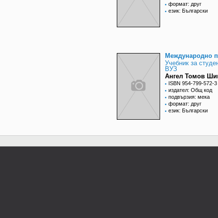
формат: друг
език: Български
Международно п
Учебник за студе
ВУЗ
Ангел Томов Ш
ISBN 954-799-572-3
издател: Общ код
подвързия: мека
формат: друг
език: Български