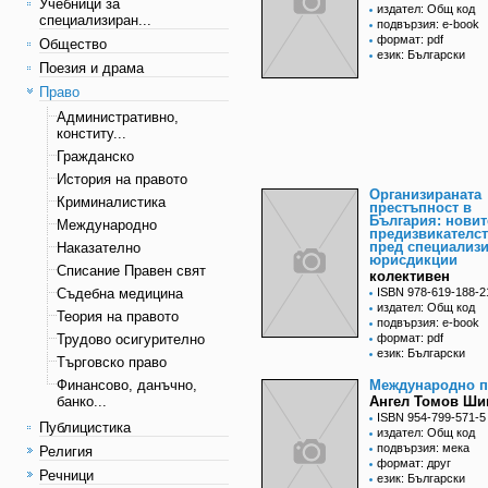
Учебници за
издател: Общ код
специализиран...
подвързия: e-book
формат: pdf
Общество
език: Български
Поезия и драма
Право
Административно,
конститу...
Гражданско
История на правото
Организираната
Криминалистика
престъпност в
България: новит
Международно
предизвикателс
пред специализ
Наказателно
юрисдикции
Списание Правен свят
колективен
Съдебна медицина
ISBN 978-619-188-2
издател: Общ код
Теория на правото
подвързия: e-book
Трудово осигурително
формат: pdf
език: Български
Търговско право
Финансово, данъчно,
Международно п
банко...
Ангел Томов Ш
ISBN 954-799-571-5
Публицистика
издател: Общ код
подвързия: мека
Религия
формат: друг
Речници
език: Български