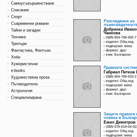
Самоусъвършенстване
Списания
Спорт
Разследване на
Съвременни романи
лъжесвидетелст
Добринка Ивано
Тайни и загадки
Чанкова
Техника
ISBN 954-799-455-7
издател: Общ код
Трилъри
подвързия: мека
Фантастика, Фентъзи
формат: друг
език: Български
Хоби
Хумористични
Правната систем
e-books
Габриел Петков
ISBN 954-799-533-2
Художествена проза
издател: Общ код
Пътеводители
подвързия: мека
формат: друг
Астрология
език: Български
Специализирана
Защита правата 
човека в Българ
Емил Димитров
ISBN 978-619-04-02
издател: Общ код
подвързия: мека