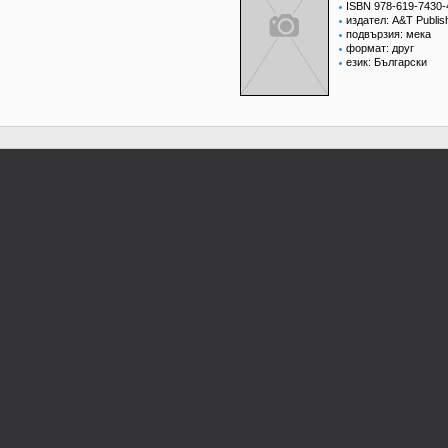
ISBN 978-619-7430-
издател: A&T Publis
подвързия: мека
формат: друг
език: Български