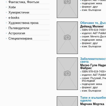
издател: A&T Publis
Фантастика, Фентъзи
подвързия: мека
формат: друг
Хоби
език: Български
Хумористични
e-books
Художествена проза
Обичаме те, Дъг
Дейвид Мелинг
Пътеводители
ISBN 978-619-7430-
Астрология
издател: A&T Publis
серия: Мечето Дъгл
Специализирана
подвързия: мека
формат: друг
език: Български
Забележителнос
света
Матео Гуле Нади
Фабрис
ISBN 978-619-7430-
издател: A&T Publis
серия: Пътувай, Уч
Изследвай
подвързия: мека
формат: друг
език: Български
Тапи и вълшебн
одеяло
Марчин Мортка