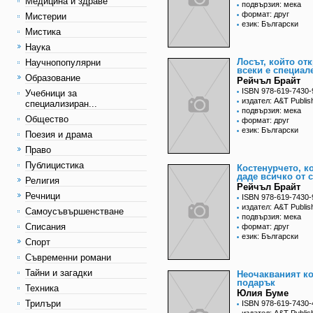
Медицина и здраве
подвързия: мека
формат: друг
Мистерии
език: Български
Мистика
Наука
Лосът, който отк
Научнопопулярни
всеки е специал
Образование
Рейчъл Брайт
ISBN 978-619-7430-
Учебници за
издател: A&T Publis
специализиран...
подвързия: мека
Общество
формат: друг
език: Български
Поезия и драма
Право
Публицистика
Костенурчето, к
даде всичко от 
Религия
Рейчъл Брайт
Речници
ISBN 978-619-7430-
издател: A&T Publis
Самоусъвършенстване
подвързия: мека
Списания
формат: друг
език: Български
Спорт
Съвременни романи
Тайни и загадки
Неочакваният к
подарък
Техника
Юлия Буме
Трилъри
ISBN 978-619-7430-