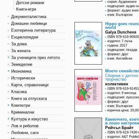
серия: Аудиокниги
Детски романи
подвързия: аудио к
Книги-игри
формат: аудио книг
език: Български
Документалистика
Домашни любимци
Hippo goes round
world
Езотерична литература
Galya Duncheva
Енциклопедии
ISBN 978-619-90920
издател: 7 лъча
За дома
година: 2017
подвързия: твърда
За жената
формат: друг
За учениците през лятото
език: Английски
Земеделие
Моето семейств
Икономика
Сборник с детско
Исторически
творчество
колективен
Карти, справочници
ISBN 978-619-91451
Класика
издател: 9 месеца
подвързия: луксозн
Книги за отпуската
формат: друг
Компютри
език: Български
корична цена: 20,00
Криминални
Култура и изкуство
Камилчето, коет
в лошо настрое
Лов и риболов
Рейчъл Брайт
Любовни, саги
ISBN 978-619-7430-
издател: A&T Publis