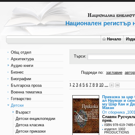
Национален регистър н
Начало
Изд
Общ отдел
Търси:
Архитектура
Аудио книги
Бизнес
Подреди по:
заглавие
автор
Биографии
1
2
3
4
5
6
7
8
9
10
...
Българска проза
Военна тематика
Приказка за цар
Готварство
ал Науман и син
му Шар Кан и Да
Детски
Макан
Възраст
От сборника „100
Славян Русчукл
Детски енциклопедии
прев.
Детска класика
ISBN 978-619-7485-
издател: 1002
Детски приказки
PRODUCTIONS