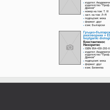
издател: Академич
издателство "Проф
Дринов"
номер на том: Т. III
загл. на том: Л–Я
подвързия: мека
формат: друг
език: Български
Гръцко-българс
разговорник = El
boylgariki diolog
Константинос
Нихоритис
ISBN 954-430-293-X
издател: Академич
издателство "Проф
Дринов"
подвързия: мека
формат: друг
език: Билингва