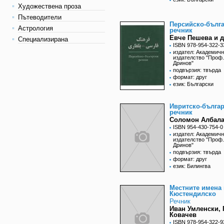
Художествена проза
Пътеводители
Персийско-бълг
Астрология
речник
Евче Пешева и д
Специализирана
ISBN 978-954-322-3
издател: Академич
издателство "Проф
Дринов"
подвързия: твърда
формат: друг
език: Български
Ивритско-бълга
речник
Соломон Албал
ISBN 954-430-754-0
издател: Академич
издателство "Проф
Дринов"
подвързия: твърда
формат: друг
език: Билингва
Местните имена 
Кюстендилско
Речник
Иван Умленски, 
Ковачев
ISBN 978-954-322-9