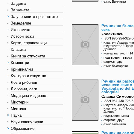
език: Билингва
За дома
За жената
За учениците през лятото
Земеделие
Речник на бълга
език
Икономика
колективен
Исторически
ISBN 978-954-322-5
Карти, справочници
издател: Академич
издателство "Проф
Класика
Дринов"
номер на том: Т. 14
Книги за отпуската
подвързия: твърда
формат: друг
Компютри
език: Български
Криминални
Култура и изкуство
Речник на разго
Лов и риболов
испански език =
Vocabulario del 
Любовни, саги
coloquial
Медицина и здраве
Славка Симеоно
ISBN 954-430-726-5
Мистерии
издател: Академич
Мистика
издателство "Проф
Дринов"
Наука
подвързия: мека
формат: друг
Научнопопулярни
език: Билингва
Образование
Речник на само