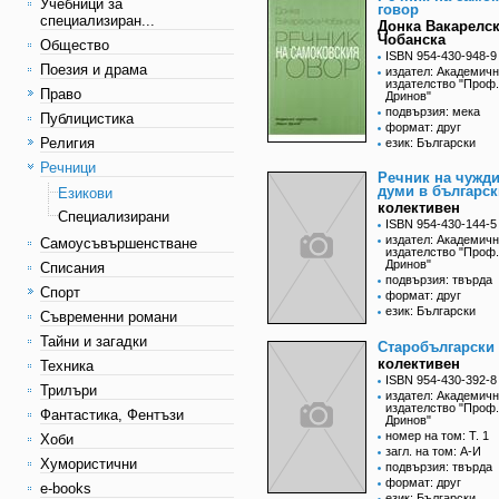
Учебници за
говор
специализиран...
Донка Вакарелск
Чобанска
Общество
ISBN 954-430-948-9
Поезия и драма
издател: Академич
издателство "Проф
Право
Дринов"
подвързия: мека
Публицистика
формат: друг
Религия
език: Български
Речници
Речник на чужди
думи в българск
Езикови
колективен
Специализирани
ISBN 954-430-144-5
издател: Академич
Самоусъвършенстване
издателство "Проф
Дринов"
Списания
подвързия: твърда
Спорт
формат: друг
език: Български
Съвременни романи
Тайни и загадки
Старобългарски
колективен
Техника
ISBN 954-430-392-8
Трилъри
издател: Академич
издателство "Проф
Фантастика, Фентъзи
Дринов"
номер на том: Т. 1
Хоби
загл. на том: А-И
Хумористични
подвързия: твърда
формат: друг
e-books
език: Български