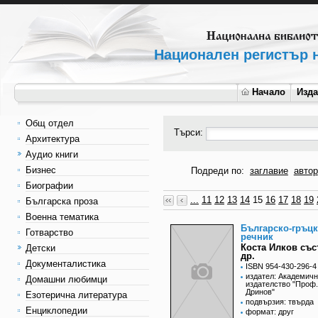
Национален регистър н
Начало
Изд
Общ отдел
Търси:
Архитектура
Аудио книги
Бизнес
Подреди по:
заглавие
автор
Биографии
...
11
12
13
14
15
16
17
18
19
Българска проза
Военна тематика
Българско-гръц
Готварство
речник
Коста Илков със
Детски
др.
Документалистика
ISBN 954-430-296-4
издател: Академич
Домашни любимци
издателство "Проф
Дринов"
Езотерична литература
подвързия: твърда
Енциклопедии
формат: друг