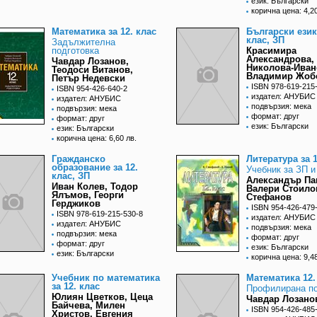
език: Български
корична цена: 4,20
Математика за 12. клас
Български език 
клас, ЗП
Задължителна
подготовка
Красимира
Александрова,
Чавдар Лозанов,
Николова-Иван
Теодоси Витанов,
Владимир Жоб
Петър Недевски
ISBN 978-619-215
ISBN 954-426-640-2
издател: АНУБИС
издател: АНУБИС
подвързия: мека
подвързия: мека
формат: друг
формат: друг
език: Български
език: Български
корична цена: 6,60 лв.
Гражданско
Литература за 1
образование за 12.
Учебник за ЗП и
клас, ЗП
Александър Па
Иван Колев, Тодор
Валери Стоило
Ялъмов, Георги
Стефанов
Герджиков
ISBN 954-426-479
ISBN 978-619-215-530-8
издател: АНУБИС
издател: АНУБИС
подвързия: мека
подвързия: мека
формат: друг
формат: друг
език: Български
език: Български
корична цена: 9,48
Учебник по математика
Математика 12.
за 12. клас
Профилирана по
Юлиян Цветков, Цеца
Чавдар Лозанов
Байчева, Милен
ISBN 954-426-485
Христов, Евгения