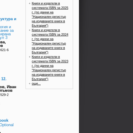
Книги и издатели в
системата ISBN за 2025
г. (по данни на
"Национален регистър
уктура и
на издаваните книги в
България")
огия и
Книги и издатели в
ание за
лирана
системата ISBN за 2024
ул 3
г. (по данни на
ва,
"Национален регистър
ев
на издаваните книги в
-621-6
България")
Книги и издатели в
системата ISBN за 2023
г. (по данни на
"Национален регистър
на издаваните книги в
 12.
България")
още...
ов, Иван
Ялъмов
-529-2
k
rbook
 Optional
я