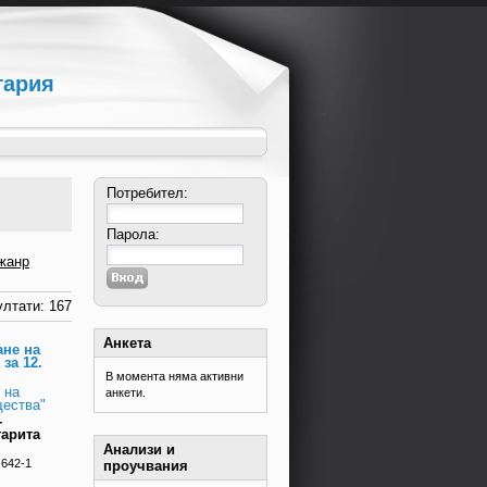
гария
Потребител:
Парола:
жанр
лтати: 167
Анкета
ане на
за 12.
В момента няма активни
 на
анкети.
щества"
-
гарита
Анализи и
-642-1
проучвания