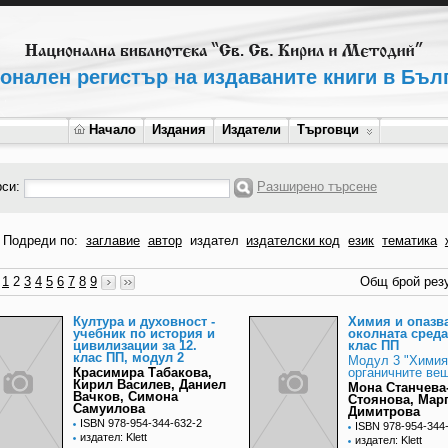
онален регистър на издаваните книги в Бъл
Начало
Издания
Издатели
Търговци
рси:
Разширено търсене
Подреди по:
заглавие
автор
издател
издателски код
език
тематика
1
2
3
4
5
6
7
8
9
Общ брой резу
Култура и духовност -
Химия и опазв
учебник по история и
околната среда 
цивилизации за 12.
клас ПП
клас ПП, модул 2
Модул 3 "Химия
Красимира Табакова,
органичните ве
Кирил Василев, Даниел
Мона Станчева
Вачков, Симона
Стоянова, Мар
Самуилова
Димитрова
ISBN 978-954-344-632-2
ISBN 978-954-344
издател: Klett
издател: Klett