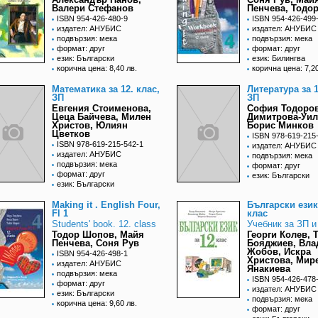
Валери Стефанов
Пенчева, Тодо
ISBN 954-426-480-9
ISBN 954-426-499
издател: АНУБИС
издател: АНУБИС
подвързия: мека
подвързия: мека
формат: друг
формат: друг
език: Български
език: Билингва
корична цена: 8,40 лв.
корична цена: 7,20
Математика за 12. клас,
Литература за 1
ЗП
ЗП
Евгения Стоименова,
София Тодоров
Цеца Байчева, Милен
Димитрова-Уил
Христов, Юлиян
Борис Минков
Цветков
ISBN 978-619-215
ISBN 978-619-215-542-1
издател: АНУБИС
издател: АНУБИС
подвързия: мека
подвързия: мека
формат: друг
формат: друг
език: Български
език: Български
Making it . English Four,
Български език 
Fl 1
клас
Students' book. 12. class
Учебник за ЗП и
Тодор Шопов, Майя
Георги Колев, 
Пенчева, Соня Рув
Бояджиев, Вл
Жобов, Искра
ISBN 954-426-498-1
Христова, Мир
издател: АНУБИС
Янакиева
подвързия: мека
ISBN 954-426-478
формат: друг
издател: АНУБИС
език: Български
подвързия: мека
корична цена: 9,60 лв.
формат: друг