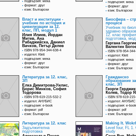
подвързия: мека
подвързия: мека
формат: друг
формат: друг
език: Български
език: Български
Власт и институции -
Биосфера – стр
учебник по история и
процеси
цивилизации за 12.
Учебник по биол
клас, ПП, модул 1
здравно образов
Илия Илиев, Йордан
12. клас профи
Митев, Ана
подготовка, мод
Рабаджийска, Даниел
Гергана Георгие
Вачков, Петър Делев
Валентин Бого
ISBN 978-954-344-638-4
ISBN 978-954-344
издател: Klett
издател: Klett
подвързия: мека
подвързия: мека
формат: друг
формат: друг
език: Български
език: Български
Литература за 12. клас,
Гражданско
ЗП
образование за
клас, ЗП
Елка Димитрова-Уилис,
Борис Минков, София
Георги Герджик
Тодорова
Колев, Тодор 
ISBN 978-619-215-532-2
ISBN 978-619-215
издател: АНУБИС
издател: АНУБИС
подвързия: e-book
подвързия: e-boo
формат: pdf
формат: pdf
език: Български
език: Български
Литература за 12. клас
Making It. Wok
Задължителна
Level four, FL 1.
подготовка
study
Александър Панов,
Соня Рув, Май