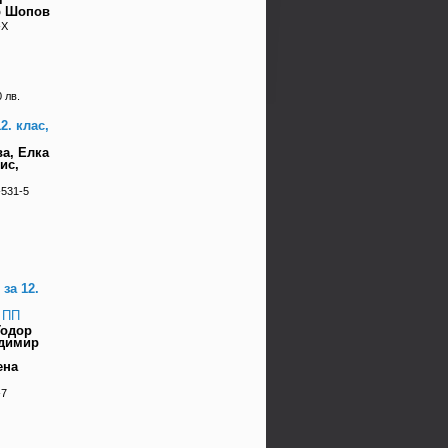
р Шопов
-X
 лв.
2. клас,
а, Елка
ис,
-531-5
за 12.
 ПП
Тодор
адимир
ена
-7