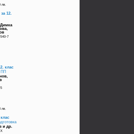
 лв.
за 12.
 Димка
ова,
ов
-540-7
2. клас
 ПП
нов,
в
-5
 лв.
 клас
дготовка
 и др.
-X