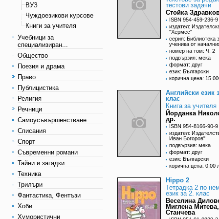
ВУЗ
тестови задачи
Стойка Здравков
Чуждоезикови курсове
ISBN 954-459-236-9
Книги за учителя
издател: Издателск
"Хермес"
Учебници за
серия: Библиотека 
специализиран...
ученика от начални
номер на том: Ч. 2
Общество
подвързия: мека
формат: друг
Поезия и драма
език: Български
Право
корична цена: 15 00
Публицистика
Английски език з
Религия
клас
Книга за учителя
Речници
Йорданка Никол
др.
Самоусъвършенстване
ISBN 954-8166-90-9
Списания
издател: Издателст
Иван Богоров"
Спорт
подвързия: мека
Съвременни романи
формат: друг
език: Български
Тайни и загадки
корична цена: 0,00 
Техника
Hippo 2
Трилъри
Тетрадка 2 по не
език за 2. клас
Фантастика, Фентъзи
Веселина Дилов
Хоби
Миглена Митева,
Станчева
Хумористични