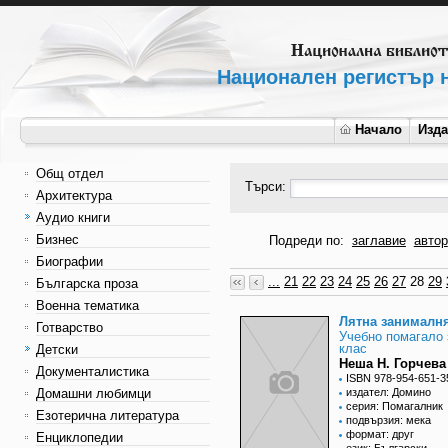
Национален регистър н
Начало
Изд
Общ отдел
Търси:
Архитектура
Аудио книги
Бизнес
Подреди по:
заглавие
автор
Биографии
...
21
22
23
24
25
26
27
28
29
Българска проза
Военна тематика
Лятна занималн
Готварство
Учебно помагало 
клас
Детски
Неша Н. Горчева
Документалистика
ISBN 978-954-651-3
Домашни любимци
издател: Домино
серия: Помагалник
Езотерична литература
подвързия: мека
формат: друг
Енциклопедии