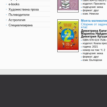
ISBN 954-01-0829-2
издател: Просвета
e-books
подвързия: мека
Художествена проза
формат: друг
език: Немски
Пътеводители
Астрология
Моята математи
Сборник от задачи
Специализирана
клас
Димитрина Капи
Марияна Найден
Димитрия Кръш
ISBN 978-619-7536-
издател: Коала пре
година: 2021
номер на том: Ч. 2
подвързия: мека
формат: друг
език: Български