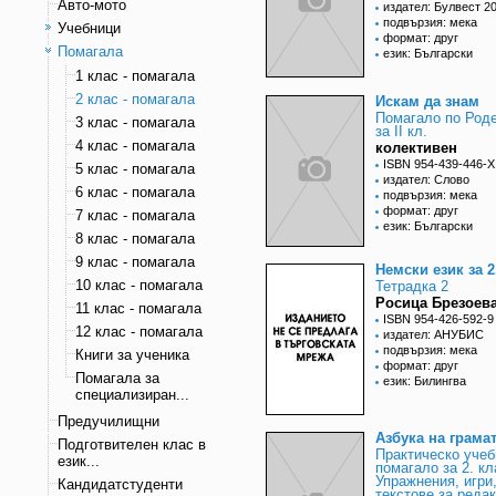
Авто-мото
издател: Булвест 2
подвързия: мека
Учебници
формат: друг
Помагала
език: Български
1 клас - помагала
2 клас - помагала
Искам да знам
Помагало по Роде
3 клас - помагала
за II кл.
4 клас - помагала
колективен
ISBN 954-439-446-X
5 клас - помагала
издател: Слово
6 клас - помагала
подвързия: мека
формат: друг
7 клас - помагала
език: Български
8 клас - помагала
9 клас - помагала
Немски език за 2
10 клас - помагала
Тетрадка 2
Росица Брезоева
11 клас - помагала
ISBN 954-426-592-9
12 клас - помагала
издател: АНУБИС
подвързия: мека
Книги за ученика
формат: друг
Помагала за
език: Билингва
специализиран...
Предучилищни
Азбука на грама
Подготвителен клас в
Практическо учеб
език...
помагало за 2. кл
Упражнения, игри
Кандидатстуденти
текстове за реда