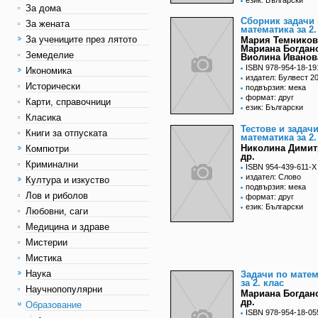
език: Български
За дома
Сборник задачи
За жената
математика за 2.
За учениците през лятото
Мария Темников
Мариана Богдан
Земеделие
Виолина Иванов
ISBN 978-954-18-19
Икономика
издател: Булвест 2
Исторически
подвързия: мека
формат: друг
Карти, справочници
език: Български
Класика
Тестове и задач
Книги за отпуската
математика за 2.
Николина Димит
Компютри
др.
Криминални
ISBN 954-439-611-X
издател: Слово
Култура и изкуство
подвързия: мека
Лов и риболов
формат: друг
език: Български
Любовни, саги
Медицина и здраве
Мистерии
Мистика
Наука
Задачи по матем
за 2. клас
Научнопопулярни
Мариана Богдан
др.
Образование
ISBN 978-954-18-05