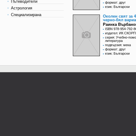
Пътеводители
формат: друг
език: Български
Астрология
Специализирана
Околен свят за 4
черно-бял вариа
Раинка Върбано
ISBN 978-954-792-8
издател: ИК СКОР
серия: Учебно-пом
литература
подвързия: мека
формат: друг
език: Български