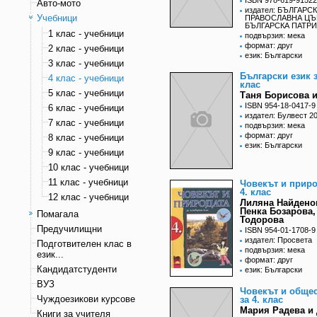
ISBN 978-619-91522
Авто-мото
издател: БЪЛГАРС
Учебници
ПРАВОСЛАВНА ЦЪ
БЪЛГАРСКА ПАТР
1 клас - учебници
подвързия: мека
формат: друг
2 клас - учебници
език: Български
3 клас - учебници
Български език з
4 клас - учебници
клас
5 клас - учебници
Таня Борисова и
ISBN 954-18-0417-9
6 клас - учебници
издател: Булвест 2
7 клас - учебници
подвързия: мека
формат: друг
8 клас - учебници
език: Български
9 клас - учебници
10 клас - учебници
11 клас - учебници
Човекът и приро
4. клас
12 клас - учебници
Лиляна Найдено
Пенка Бозарова
Помагала
Тодорова
Предучилищни
ISBN 954-01-1708-9
издател: Просвета
Подготвителен клас в
подвързия: мека
език...
формат: друг
Кандидатстуденти
език: Български
ВУЗ
Човекът и обще
Чуждоезикови курсове
за 4. клас
Мария Радева и 
Книги за учителя