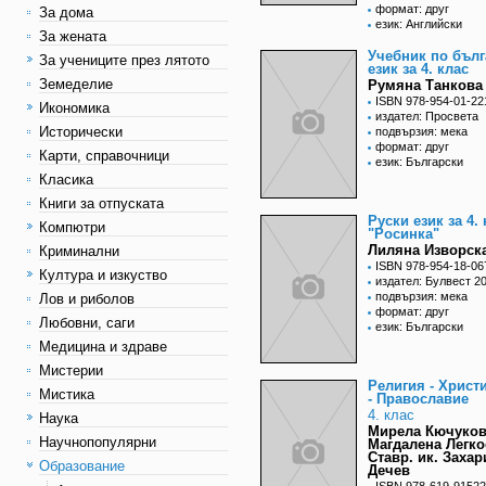
формат: друг
За дома
език: Английски
За жената
Учебник по бълг
За учениците през лятото
език за 4. клас
Земеделие
Румяна Танкова 
ISBN 978-954-01-22
Икономика
издател: Просвета
Исторически
подвързия: мека
формат: друг
Карти, справочници
език: Български
Класика
Книги за отпуската
Руски език за 4.
Компютри
"Росинка"
Лиляна Изворска
Криминални
ISBN 978-954-18-06
Култура и изкуство
издател: Булвест 2
подвързия: мека
Лов и риболов
формат: друг
Любовни, саги
език: Български
Медицина и здраве
Мистерии
Религия - Христ
Мистика
- Православие
4. клас
Наука
Мирела Кючуков
Научнопопулярни
Магдалена Легко
Ставр. ик. Захар
Образование
Дечев