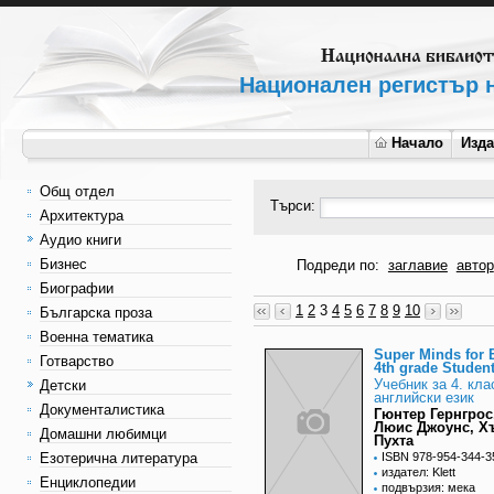
Национален регистър н
Начало
Изд
Общ отдел
Търси:
Архитектура
Аудио книги
Бизнес
Подреди по:
заглавие
автор
Биографии
1
2
3
4
5
6
7
8
9
10
Българска проза
Военна тематика
Super Minds for 
Готварство
4th grade Studen
Учебник за 4. кла
Детски
английски език
Документалистика
Гюнтер Гернгрос
Люис Джоунс, Х
Домашни любимци
Пухта
Езотерична литература
ISBN 978-954-344-3
издател: Klett
Енциклопедии
подвързия: мека