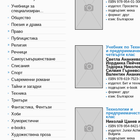
ISBN 978-954-01-30
Учебници за
издател: Просвета
специализиран...
подвързия: мека
формат: друг
Общество
език: Български
Поезия и драма
Право
Публицистика
Религия
Учебник по Техн
и предприемачес
Речници
четвърти клас
Самоусъвършенстване
Светла Ананиева
Йорданка Пейче
Списания
Тодорка Николо
Силвия Гърневс
Спорт
Валентин Анани
ISBN 978-619-7523-
Съвременни романи
издател: Бит и техн
Тайни и загадки
подвързия: e-book
формат: друг
Техника
език: Български
Трилъри
Фантастика, Фентъзи
Технологии и
предприемачеств
Хоби
клас
Хумористични
Николай Цанев и
ISBN 978-954-8421-
e-books
издател: Junior Ach
Bulgaria
Художествена проза
подвързия: мека