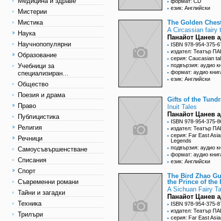
Медицина и здраве
формат: CD
език: Английски
Мистерии
Мистика
The Golden Ches
A Circassian fairy 
Наука
Панайот Цанев а
Научнопопулярни
ISBN 978-954-375-6
издател: Театър П
Образование
серия: Caucasian ta
Учебници за
подвързия: аудио к
формат: аудио книг
специализиран...
език: Английски
Общество
Поезия и драма
Gifts of the Tundr
Право
Inuit Tales
Панайот Цанев а
Публицистика
ISBN 978-954-375-8
Религия
издател: Театър П
серия: Far East Asia
Речници
Legends
подвързия: аудио к
Самоусъвършенстване
формат: аудио книг
Списания
език: Английски
Спорт
The Bird Zhao G
Съвременни романи
the Prince of the 
A Sichuan Fairy Ta
Тайни и загадки
Панайот Цанев а
Техника
ISBN 978-954-375-8
издател: Театър П
Трилъри
серия: Far East Asia