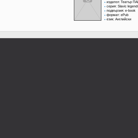
издател: Театър П
серия: Slavic legend
подвързия: e-book
формат: ePub
език: Английски