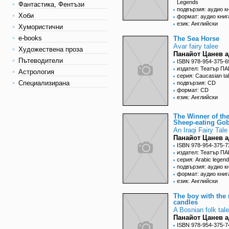
Legends
Фантастика, Фентъзи
подвързия: аудио к
Хоби
формат: аудио книг
език: Английски
Хумористични
e-books
The Sea Horse
Avar fairy taleе
Художествена проза
Панайот Цанев а
Пътеводители
ISBN 978-954-375-6
издател: Театър П
Астрология
серия: Caucasian ta
Специализирана
подвързия: CD
формат: CD
език: Английски
The Winner of th
Sheep-eating Gob
Аn Iraqi Fairy Tale
Панайот Цанев а
ISBN 978-954-375-7
издател: Театър П
серия: Arabic legen
подвързия: аудио к
формат: аудио книг
език: Английски
The boy with the 
candles
A Bosnian folk tale
Панайот Цанев а
ISBN 978-954-375-7