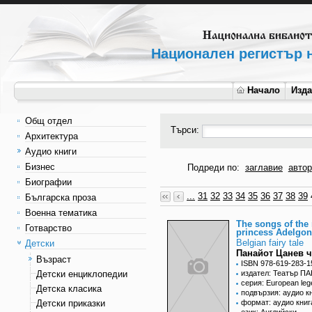
Национален регистър н
Начало
Изд
Общ отдел
Търси:
Архитектура
Аудио книги
Бизнес
Подреди по:
заглавие
автор
Биографии
...
31
32
33
34
35
36
37
38
39
Българска проза
Военна тематика
The songs of th
Готварство
princess Adelgo
Belgian fairy tale
Детски
Панайот Цанев ч
Възраст
ISBN 978-619-283-1
Детски енциклопедии
издател: Театър П
серия: European le
Детска класика
подвързия: аудио к
Детски приказки
формат: аудио книг