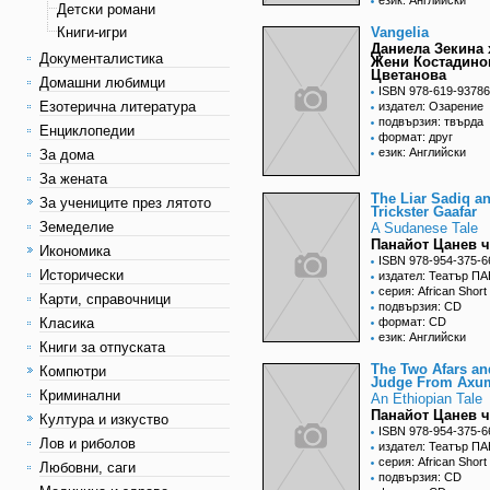
език: Английски
Детски романи
Книги-игри
Vangelia
Даниела Зекина 
Документалистика
Жени Костадино
Цветанова
Домашни любимци
ISBN 978-619-93786
Езотерична литература
издател: Озарение
подвързия: твърда
Енциклопедии
формат: друг
език: Английски
За дома
За жената
The Liar Sadiq аn
За учениците през лятото
Trickster Gaafar
Земеделие
A Sudanese Tale
Панайот Цанев ч
Икономика
ISBN 978-954-375-6
Исторически
издател: Театър П
серия: Аfrican Short 
Карти, справочници
подвързия: CD
Класика
формат: CD
език: Английски
Книги за отпуската
The Two Afars an
Компютри
Judge From Axu
Криминални
An Ethiopian Tale
Панайот Цанев ч
Култура и изкуство
ISBN 978-954-375-6
Лов и риболов
издател: Театър П
серия: Аfrican Short 
Любовни, саги
подвързия: CD