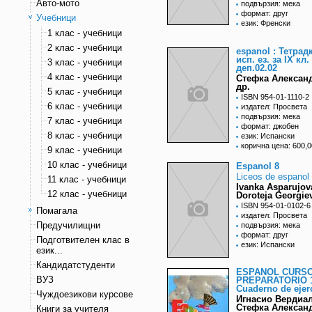
Авто-мото
подвързия: мека
формат: друг
Учебници
език: Френски
1 клас - учебници
2 клас - учебници
espanol : Тетрад
исп. ез. за IX кл.
3 клас - учебници
деп.02.02
4 клас - учебници
Стефка Алексан
др.
5 клас - учебници
ISBN 954-01-1110-2
6 клас - учебници
издател: Просвета
подвързия: мека
7 клас - учебници
формат: джобен
8 клас - учебници
език: Испански
корична цена: 600,0
9 клас - учебници
10 клас - учебници
Espanol 8
Liceos de espanol
11 клас - учебници
Ivanka Asparujov
12 клас - учебници
Doroteja Georgie
ISBN 954-01-0102-6
Помагала
издател: Просвета
Предучилищни
подвързия: мека
формат: друг
Подготвителен клас в
език: Испански
език...
Кандидатстуденти
ESPANOL CURS
ВУЗ
PREPARATORIO 
Cuaderno de ejer
Чуждоезикови курсове
Игнасио Вердиал
Стефка Алексан
Книги за учителя