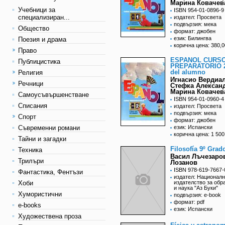
Марина Ковачев
Учебници за
ISBN 954-01-0896-9
специализиран...
издател: Просвета
подвързия: мека
Общество
формат: джобен
език: Билингва
Поезия и драма
корична цена: 380,0
Право
ESPANOL CURS
Публицистика
PREPARATORIO 2
del alumno
Религия
Игнасио Вердиал
Речници
Стефка Алексан
Марина Ковачев
Самоусъвършенстване
ISBN 954-01-0960-4
Списания
издател: Просвета
подвързия: мека
Спорт
формат: джобен
Съвременни романи
език: Испански
корична цена: 1 500
Тайни и загадки
Filosofía 9º Grad
Техника
Васил Лъчезаро
Трилъри
Лозанов
ISBN 978-619-7667-
Фантастика, Фентъзи
издател: Национал
Хоби
издателство за обр
и наука "Аз Буки"
Хумористични
подвързия: e-book
формат: pdf
e-books
език: Испански
Художествена проза