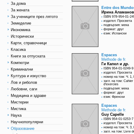
За дома
Entre dos Mundo
За жената
Ирина Аламанов
За учениците през лятото
ISBN 978-954-01-24
издател: Просвета
Земеделие
подвързия: мека
формат: друг
Икономика
език: Испански
Исторически
Карти, справочници
Класика
Espaces
Книги за отпуската
Methode de fr.
Компютри
Ги Капел и др.
ISBN 954-01-0249-9
Криминални
издател: Просвета
Култура и изкуство
номер на том: Ч. 1,
загл. на том: Cahier
Лов и риболов
d'exercies
подвързия: мека
Любовни, саги
формат: друг
Медицина и здраве
език: Френски
Мистерии
Espaces
Мистика
Methode de fr.
Guy Capelle
Наука
ISBN 954-01-0253-7
Научнопопулярни
издател: Просвета
номер на том: Ч. 3, 
Образование
загл. на том: Livre de