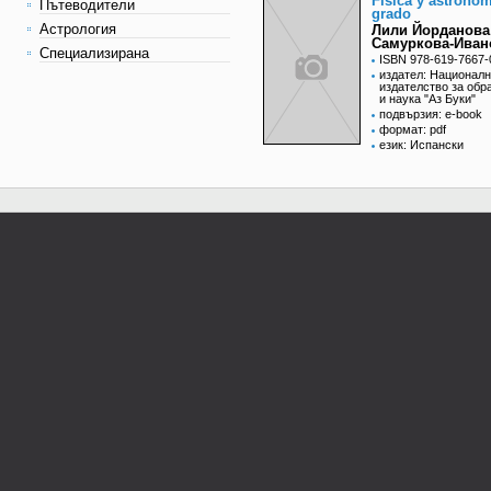
Física y astronom
Пътеводители
grado
Астрология
Лили Йорданова
Самуркова-Иван
Специализирана
ISBN 978-619-7667-
издател: Национал
издателство за обр
и наука "Аз Буки"
подвързия: e-book
формат: pdf
език: Испански