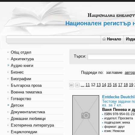
Национален регистър н
Начало
Изд
Общ отдел
Търси:
Архитектура
Аудио книги
Бизнес
Подреди по:
заглавие
автор
Биографии
...
11
12
13
14
15
16
17
18
19
Българска проза
Военна тематика
Entdecke Deutch
Готварство
Тестови задачи п
ез. за 7 кл.
Детски
Ваня Пенева и д
Документалистика
ISBN 978-954-01-21
Домашни любимци
издател: Просвета
подвързия: мека
Езотерична литература
формат: друг
език: Немски
Енциклопедии