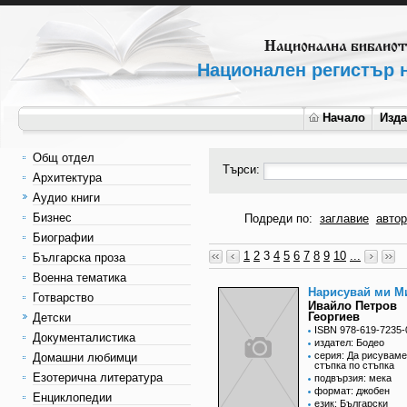
Национален регистър н
Начало
Изд
Общ отдел
Търси:
Архитектура
Аудио книги
Бизнес
Подреди по:
заглавие
автор
Биографии
1
2
3
4
5
6
7
8
9
10
...
Българска проза
Военна тематика
Нарисувай ми М
Готварство
Ивайло Петров
Георгиев
Детски
ISBN 978-619-7235-
Документалистика
издател: Бодео
серия: Да рисуваме
Домашни любимци
стъпка по стъпка
Езотерична литература
подвързия: мека
формат: джобен
Енциклопедии
език: Български