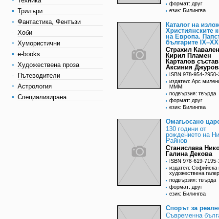
Техника
формат: друг
Трилъри
език: Билингва
Фантастика, Фентъзи
Каталог на изло
Християнските 
Хоби
на Европа. Папс
българите IX–XX
Хумористични
Страхил Кавален
e-books
Кирил Пламен
Карталов състав
Художествена проза
Аксиния Джуров
ISBN 978-954-2950-
Пътеводители
издател: Арс миле
Астрология
МММ
подвързия: твърда
Специализирана
формат: друг
език: Билингва
Омагьосано цар
130 години от
рождението на Н
Райнов
Станислава Ник
Галина Декова
ISBN 978-619-7195-
издател: Софийска 
художествена гале
подвързия: твърда
формат: друг
език: Билингва
Спорът за реалн
Съвременна бълг