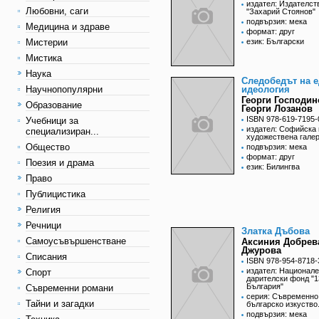
издател: Издателст
Любовни, саги
"Захарий Стоянов"
подвързия: мека
Медицина и здраве
формат: друг
Мистерии
език: Български
Мистика
Наука
Следобедът на 
Научнопопулярни
идеология
Георги Господин
Образование
Георги Лозанов
ISBN 978-619-7195-
Учебници за
издател: Софийска 
специализиран...
художествена гале
Общество
подвързия: мека
формат: друг
Поезия и драма
език: Билингва
Право
Публицистика
Религия
Речници
Златка Дъбова
Самоусъвършенстване
Аксиния Добрев
Джурова
Списания
ISBN 978-954-8718-
издател: Национал
Спорт
дарителски фонд "1
България"
Съвременни романи
серия: Съвременно
Тайни и загадки
българско изкуство
подвързия: мека