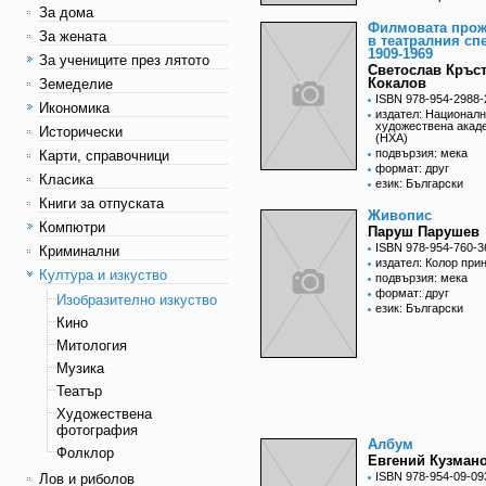
За дома
Филмовата про
За жената
в театралния сп
1909-1969
За учениците през лятото
Светослав Кръс
Кокалов
Земеделие
ISBN 978-954-2988-
Икономика
издател: Национал
художествена акад
Исторически
(НХА)
подвързия: мека
Карти, справочници
формат: друг
Класика
език: Български
Книги за отпуската
Живопис
Компютри
Паруш Парушев
ISBN 978-954-760-3
Криминални
издател: Колор при
Култура и изкуство
подвързия: мека
формат: друг
Изобразително изкуство
език: Български
Кино
Митология
Музика
Театър
Художествена
фотография
Aлбум
Фолклор
Евгений Кузман
ISBN 978-954-09-09
Лов и риболов