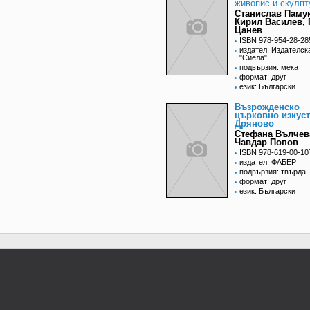
живопис и скулпт
Станислав Паму
Кирил Василев, 
Цанев
ISBN 978-954-28-28
издател: Издателск
"Сиела"
подвързия: мека
формат: друг
език: Български
Възрожденско
църковно изкуст
Дряново
Стефана Вълчев
Чавдар Попов
ISBN 978-619-00-10
издател: ФАБЕР
подвързия: твърда
формат: друг
език: Български