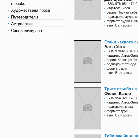
e-books
ISBN 978-954-474-9
издател: Кибеа
Художествена проза
серия: Познай себе
Пътеводители
подвързия: аудио к
формат: аудио книг
Астрология
език: Български
Специализирана
Стани каквото с
Алън Уотс
ISBN 978-619-01-13
издател: Изток-Зап
серия: Колекция "Из
подвързия: твърда
формат: друг
език: Български
Трите стълба на
Филип Капло
ISBN 954-321-178-7
издател: Изток-Зап
подвързия: мека
формат: друг
език: Български
Тибетска йога на