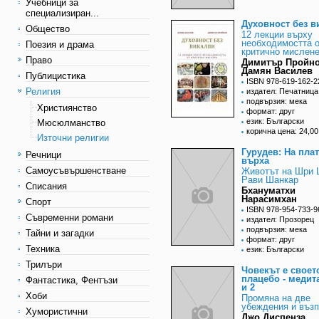
Учебници за
специализиран...
Духовност без в
Общество
12 лекции върху
необходимостта 
Поезия и драма
критично мислен
Право
Димитър Пройно
Дамян Василев
Публицистика
ISBN 978-619-162-2
Религия
издател: Печатниц
подвързия: мека
Християнство
формат: друг
език: Български
Мюсюлманство
корична цена: 24,00
Източни религии
Гурудев: На пла
Речници
върха
Самоусъвършенстване
Животът на Шри
Рави Шанкар
Списания
Бхануматхи
Нарасимхан
Спорт
ISBN 978-954-733-9
Съвременни романи
издател: Прозорец
подвързия: мека
Тайни и загадки
формат: друг
Техника
език: Български
Трилъри
Човекът е своет
плацебо - медит
Фантастика, Фентъзи
и 2
Хоби
Промяна на две
убеждения и въз
Хумористични
Джо Диспенза