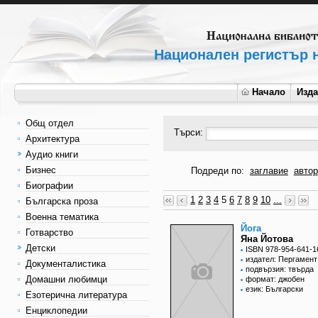
Национален регистър н
Начало
Изд
Общ отдел
Търси:
Архитектура
Аудио книги
Бизнес
Подреди по:
заглавие
автор
Биографии
1
2
3
4
5
6
7
8
9
10
...
Българска проза
Военна тематика
Йога
Готварство
Яна Йотова
Детски
ISBN 978-954-641-1
издател: Пергамент
Документалистика
подвързия: твърда
Домашни любимци
формат: джобен
език: Български
Езотерична литература
Енциклопедии