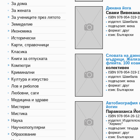
За дома
Джнана йога
За жената
Свами Вивекана
За учениците през лятото
ISBN 978-954-319-1
издател: Шамбала
Земеделие
подвързия: мека
формат: друг
Икономика
език: Български
Исторически
Карти, справочници
Класика
Словата на дзен
Книги за отпуската
мъдреци. Желяз
флейта. 100 коа
Компютри
колективен
Криминални
ISBN 978-954-319-1
издател: Шамбала
Култура и изкуство
подвързия: мека
формат: друг
Лов и риболов
език: Български
Любовни, саги
Медицина и здраве
Автобиография 
Мистерии
йогин
Парамаханса Йо
Мистика
ISBN 978-954-26-12
Наука
издател: Издателск
"Хермес"
Научнопопулярни
подвързия: твърда
формат: друг
Образование
език: Български