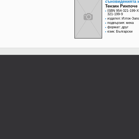
съновиденията 
Тензин Ринпоче
ISBN 954-321-199-X
321-199-9
издател: Изток-Зап
подвързия: мека
формат: друг
език: Български