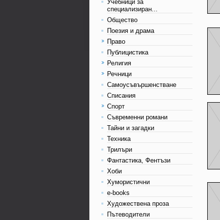
Учебници за
специализиран...
Общество
Поезия и драма
Право
Публицистика
Религия
Речници
Самоусъвършенстване
Списания
Спорт
Съвременни романи
Тайни и загадки
Техника
Трилъри
Фантастика, Фентъзи
Хоби
Хумористични
e-books
Художествена проза
Пътеводители