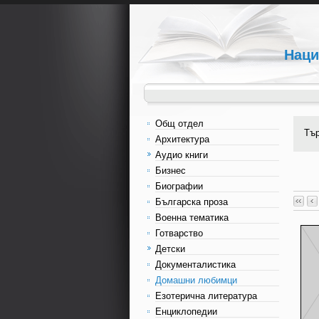
Наци
Общ отдел
Тъ
Архитектура
Аудио книги
Бизнес
Биографии
Българска проза
Военна тематика
Готварство
Детски
Документалистика
Домашни любимци
Езотерична литература
Енциклопедии