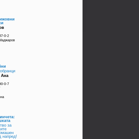
рижовни
ки
ов
37-0-2
 Маджаров
йни
вобранци
 Ана
90-0-7
Г
зна
инчета:
шката
тво за
ките
домашен
д напред!