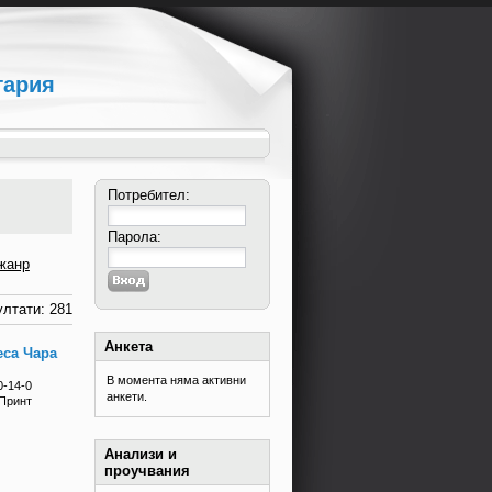
гария
Потребител:
Парола:
жанр
лтати: 281
Анкета
еса Чара
В момента няма активни
0-14-0
анкети.
 Принт
Анализи и
проучвания