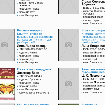
Сюзан Сергеев
серия: Трите морски
Абушева
свинчета
ISBN 978-619-931
подвързия: мека
издател: Сюзан С
формат: друг
Абушева
език: Български
подвързия: мека
формат: друг
език: Български
Kотките говорят
Kотките говоря
Kнигата, която ти
Kнигата, която т
показва как да разбираш
показва как да 
котката си – и как тя да
котката си – и к
разбира теб!
разбира теб!
Лина Лиора псевд.
Лина Лиора пс
ISBN 978-619-93647-6-5
ISBN 978-619-936
издател: Инане
издател: Инане
подвързия: мека
подвързия: e-boo
формат: друг
формат: pdf
език: Български
език: Български
В света на пеперудите
Атлас по зооло
гръбначни жив
Златозар Боев
Ц. Х. Пешев и д
ISBN 954-01-0494-7
ISBN 954-01-0204
издател: Просвета
издател: Просвет
подвързия: мека
подвързия: луксо
формат: джобен
формат: друг
език: Български
език: Български
корична цена: 9 500,00 лв.
Как да разпознаваме
В света на...