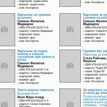
подвързия: аудио книга
език: Български
формат: аудио книга
език: Български
Наръчник по хранене
Наръчник за г
за кучета
стопани на кот
Симеон Филипов
Симеон Филип
Маджаров
Маджаров
ISBN 978-619-92337-2-6
ISBN 978-619-923
издател: Симеон Маджаров
издател: Симеон
подвързия: мека
подвързия: мека
формат: друг
формат: друг
език: Български
език: Български
Наръчник за първа
Груминг без та
помощ и спешни
Наръчник за но
състояния при кучета и
Стела Райчева,
котки
Яневска
Симеон Филипов
ISBN 978-619-927
Маджаров
издател: Пудел.Б
ISBN 978-619-92337-1-9
серия: Пудел.БГ
издател: Симеон Маджаров
подвързия: луксо
подвързия: мека
формат: друг
формат: друг
език: Български
език: Български
Трите морски свинчета
За морските св
от носа до опа
Вълшебството
Пълно ръководс
Веле Мара псевд.
живота на морс
ISBN 978-619-93132-1-3
свинчета като 
издател: Сюзан Сергеева
любимец – отза
Абушева