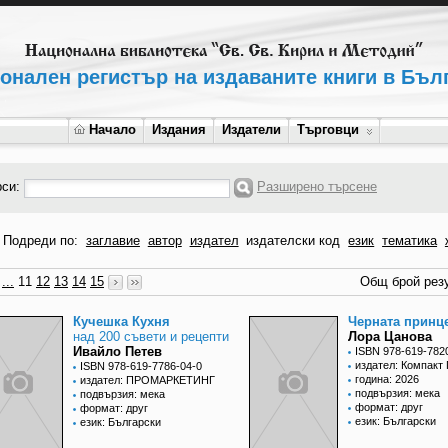
онален регистър на издаваните книги в Бъл
Начало
Издания
Издатели
Търговци
рси:
Разширено търсене
Подреди по:
заглавие
автор
издател
издателски код
език
тематика
...
11
12
13
14
15
Общ брой резу
Кучешка Кухня
Черната принц
над 200 съвети и рецепти
Лора Цанова
Ивайло Петев
ISBN 978-619-782
издател: Компакт
ISBN 978-619-7786-04-0
година: 2026
издател: ПРОМАРКЕТИНГ
подвързия: мека
подвързия: мека
формат: друг
формат: друг
език: Български
език: Български