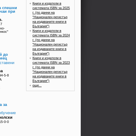
Книги и издатели в
а спешни
системата ISBN за 2025
чаи при
г. (по данни на
"Национален регистър
р.
на издаваните книги в
-7
България")
ко-
Книги и издатели в
нкос"
системата ISBN за 2024
г. (по данни на
"Национален регистър
на издаваните книги в
България")
й до
мец
Книги и издатели в
оставени
системата ISBN за 2023
г. (по данни на
ва
"Национален регистър
94-5-8
на издаваните книги в
А
България")
още...
k
а за
обучение
ролски
15-0-0