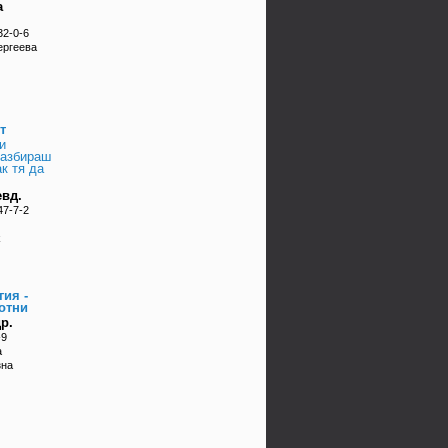
а
32-0-6
ергеева
т
и
разбираш
ак тя да
евд.
47-7-2
k
гия -
отни
р.
-9
а
зна