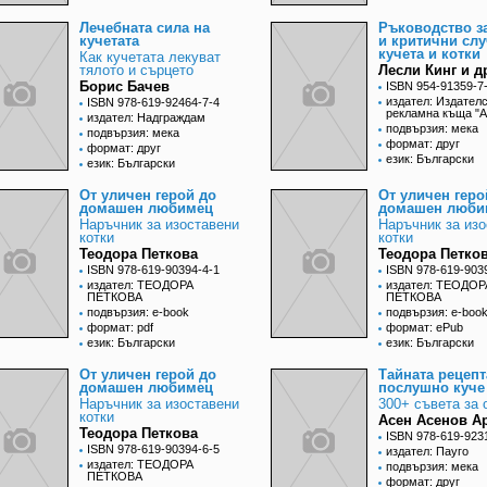
Лечебната сила на
Ръководство з
кучетата
и критични слу
кучета и котки
Как кучетата лекуват
тялото и сърцето
Лесли Кинг и д
Борис Бачев
ISBN 954-91359-7
издател: Издателс
ISBN 978-619-92464-7-4
рекламна къща "А
издател: Надграждам
подвързия: мека
подвързия: мека
формат: друг
формат: друг
език: Български
език: Български
От уличен герой до
От уличен геро
домашен любимец
домашен люби
Наръчник за изоставени
Наръчник за из
котки
котки
Теодора Петкова
Теодора Петко
ISBN 978-619-90394-4-1
ISBN 978-619-903
издател: ТЕОДОРА
издател: ТЕОДОР
ПЕТКОВА
ПЕТКОВА
подвързия: e-book
подвързия: e-boo
формат: pdf
формат: ePub
език: Български
език: Български
От уличен герой до
Тайната рецепт
домашен любимец
послушно куче
Наръчник за изоставени
300+ съвета за 
котки
Асен Асенов А
Теодора Петкова
ISBN 978-619-923
ISBN 978-619-90394-6-5
издател: Пауго
издател: ТЕОДОРА
подвързия: мека
ПЕТКОВА
формат: друг