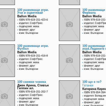
100 развиващи игри.
100 развиващи 
Учи и оцветявай
Фермата
Ballon Media
Ballon Media
ISBN 978-619-151-423-6
ISBN 978-619-151
издател: СофтПрес
издател: СофтПр
подвързия: мека
подвързия: мека
формат: друг
формат: друг
език: Български
език: Български
100 развиващи игри.
100 развиващи
Футбол
игри.Ледените
Ballon Media
Ballon Media
ISBN 978-619-151-416-8
ISBN 978-619-151
издател: СофтПрес
издател: СофтПр
подвързия: мека
подвързия: мека
формат: друг
формат: друг
език: Български
език: Български
100 снежни човека
100 що е то?
Джен Арина, Стивън
Гатанки
Гилпин ил.
Катерина Киря
ISBN 978-619-151-202-7
ISBN 978-954-394
издател: СофтПрес
издател: Болид ин
подвързия: мека
подвързия: мека
формат: друг
формат: друг
език: Български
език: Български