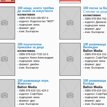
100 неща, които трябва
100 песни за Б
да знаем за изкуството
Стихове на дец
колективен
колективен
ISBN 978-619-199-957-6
ISBN 978-954-791
издател: Издателство "ФЮТ"
издател: Даниела
подвързия: мека
подвързия: мека
формат: друг
формат: друг
език: Български
език: Български
100 поучителни
100 развиващи 
приказки за деца
Великден
колективен
Ballon Media
ISBN 978-619-7720-10-5
ISBN 978-619-151
издател: Книги Александрия
издател: СофтПр
подвързия: мека
подвързия: мека
формат: джобен
формат: друг
език: Български
език: Български
100 развиващи игри.
100 развиващи 
Животни
Коледа
Ballon Media
Ballon Media
ISBN 978-619-151-424-3
ISBN 978-619-151
издател: СофтПрес
издател: СофтПр
подвързия: мека
подвързия: мека
формат: друг
формат: друг
език: Български
език: Български