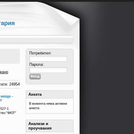
гария
Потребител:
Парола:
жанр
ати: 24954
Анкета
 неща -
о
В момента няма активни
анкети.
-527-1
ство "ФЮТ"
Анализи и
проучвания