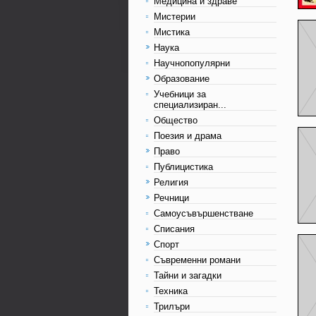
Медицина и здраве
Мистерии
Мистика
Наука
Научнопопулярни
Образование
Учебници за
специализиран...
Общество
Поезия и драма
Право
Публицистика
Религия
Речници
Самоусъвършенстване
Списания
Спорт
Съвременни романи
Тайни и загадки
Техника
Трилъри