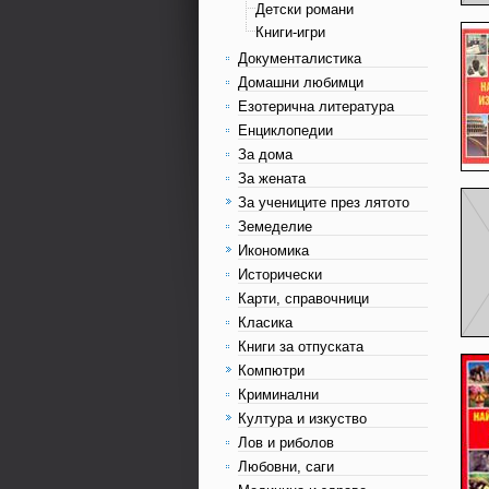
Детски романи
Книги-игри
Документалистика
Домашни любимци
Езотерична литература
Енциклопедии
За дома
За жената
За учениците през лятото
Земеделие
Икономика
Исторически
Карти, справочници
Класика
Книги за отпуската
Компютри
Криминални
Култура и изкуство
Лов и риболов
Любовни, саги