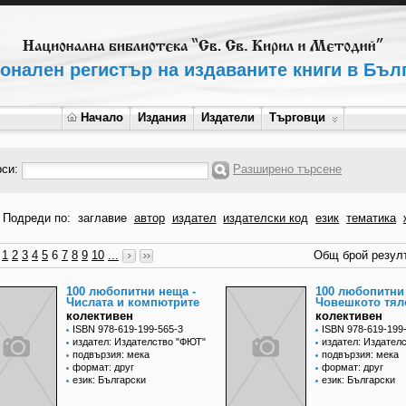
онален регистър на издаваните книги в Бъл
Начало
Издания
Издатели
Търговци
рси:
Разширено търсене
Подреди по:
заглавие
автор
издател
издателски код
език
тематика
1
2
3
4
5
6
7
8
9
10
...
Общ брой резулт
100 любопитни неща -
100 любопитни
Числата и компютрите
Човешкото тял
колективен
колективен
ISBN 978-619-199-565-3
ISBN 978-619-199
издател: Издателство "ФЮТ"
издател: Издател
подвързия: мека
подвързия: мека
формат: друг
формат: друг
език: Български
език: Български