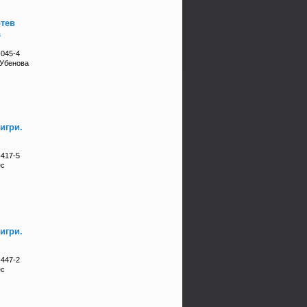
отев
а
-045-4
 Убенова
игри.
-417-5
ес
игри.
-447-2
ес