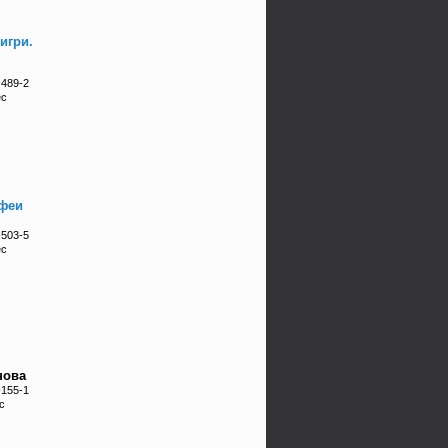
игри.
-489-2
ес
 феи
-503-5
ес
нова
-155-1
с