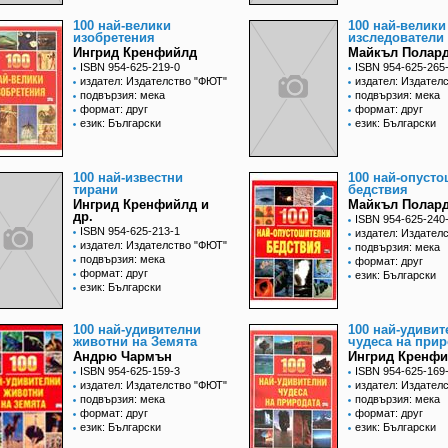
100 най-велики
100 най-велики
изобретения
изследователи
Ингрид Кренфийлд
Майкъл Полар
ISBN 954-625-219-0
ISBN 954-625-265
издател: Издателство "ФЮТ"
издател: Издател
подвързия: мека
подвързия: мека
формат: друг
формат: друг
език: Български
език: Български
100 най-известни
100 най-опуст
тирани
бедствия
Ингрид Кренфийлд и
Майкъл Полар
др.
ISBN 954-625-240
ISBN 954-625-213-1
издател: Издател
издател: Издателство "ФЮТ"
подвързия: мека
подвързия: мека
формат: друг
формат: друг
език: Български
език: Български
100 най-удивителни
100 най-удивит
животни на Земята
чудеса на прир
Андрю Чармън
Ингрид Кренф
ISBN 954-625-159-3
ISBN 954-625-169
издател: Издателство "ФЮТ"
издател: Издател
подвързия: мека
подвързия: мека
формат: друг
формат: друг
език: Български
език: Български