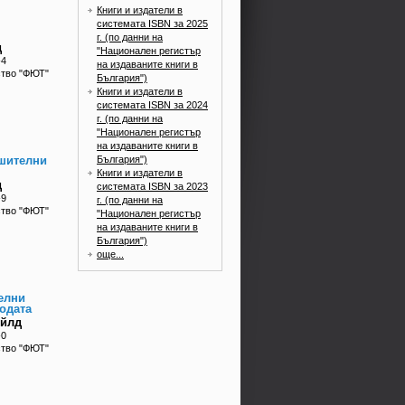
Книги и издатели в
системата ISBN за 2025
г. (по данни на
д
"Национален регистър
-4
на издаваните книги в
ство "ФЮТ"
България")
Книги и издатели в
системата ISBN за 2024
г. (по данни на
"Национален регистър
на издаваните книги в
България")
ошителни
Книги и издатели в
д
системата ISBN за 2023
-9
г. (по данни на
ство "ФЮТ"
"Национален регистър
на издаваните книги в
България")
още...
елни
одата
ийлд
-0
ство "ФЮТ"