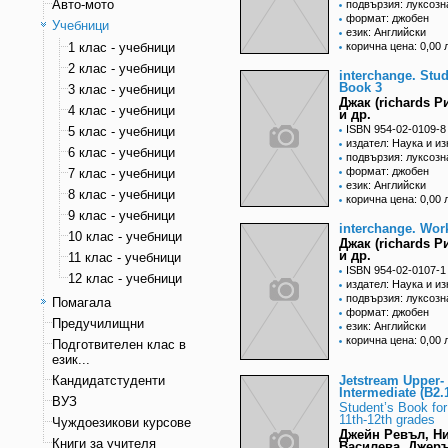
Авто-мото
подвързия: луксозн
формат: джобен
Учебници
език: Английски
1 клас - учебници
корична цена: 0,00 
2 клас - учебници
interchange. Stud
Book 3
3 клас - учебници
Джак (richards 
4 клас - учебници
и др.
ISBN 954-02-0109-8
5 клас - учебници
издател: Наука и из
6 клас - учебници
подвързия: луксозн
формат: джобен
7 клас - учебници
език: Английски
8 клас - учебници
корична цена: 0,00 
9 клас - учебници
interchange. Wor
10 клас - учебници
Джак (richards 
и др.
11 клас - учебници
ISBN 954-02-0107-1
12 клас - учебници
издател: Наука и из
подвързия: луксозн
Помагала
формат: джобен
Предучилищни
език: Английски
корична цена: 0,00 
Подготвителен клас в
език...
Кандидатстуденти
Jetstream Upper-
Intermediate (B2.
ВУЗ
Student’s Book for
11th-12th grades
Чуждоезикови курсове
Джейн Ревъл, Н
Книги за учителя
Василева, Джер