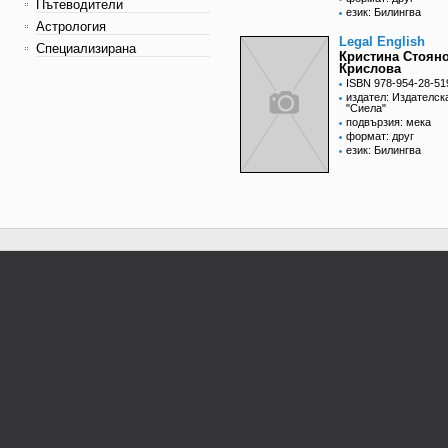
Пътеводители
език: Билингва
Астрология
Legal English
Специализирана
Кристина Стоян
Крислова
ISBN 978-954-28-51
издател: Издателск
"Сиела"
подвързия: мека
формат: друг
език: Билингва