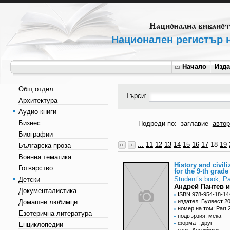
Национален регистър н
Начало
Изд
Общ отдел
Търси:
Архитектура
Аудио книги
Бизнес
Подреди по:
заглавие
автор
Биографии
...
11
12
13
14
15
16
17
18
19
Българска проза
Военна тематика
History and civili
Готварство
for the 9-th grade
Student’s book, Pa
Детски
Андрей Пантев и
Документалистика
ISBN 978-954-18-14
Домашни любимци
издател: Булвест 2
номер на том: Part 
Езотерична литература
подвързия: мека
формат: друг
Енциклопедии