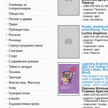
Хармър
Учебници за
ISBN 978-954-01-40
специализиран...
издател: Просвета
подвързия: мека
Общество
формат: друг
Поезия и драма
език: Английски
Право
Kinder, Asthetisc
Публицистика
entwicklung, Kun
Luchia Angelova
Религия
ISBN 978-954-28-00
Речници
издател: Издателск
"Сиела"
Самоусъвършенстване
подвързия: мека
формат: друг
Списания
език: Немски
Спорт
Съвременни романи
Learning English
Тайни и загадки
(202 Fun Games f
Child's Heart, Bo
Техника
Mind)
Обучението по ан
Трилъри
език е забавно! (
забавни игри за д
Фантастика, Фентъзи
сърце, тяло и ум)
Хоби
Stamena Hristova
Стамена Христо
Хумористични
ISBN 978-619-90767
e-books
издател: Сдружени
"Образовай и Вдъх
Художествена проза
подвързия: твърда
формат: друг