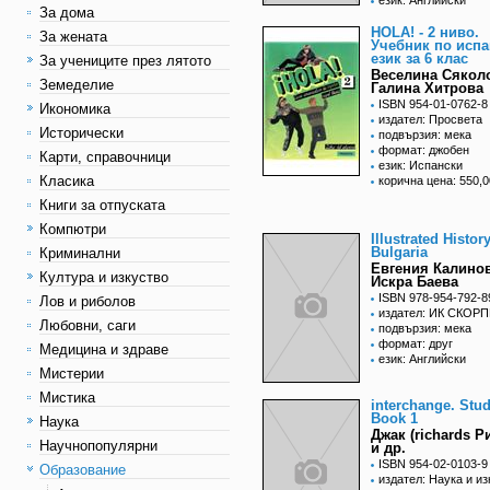
език: Английски
За дома
HOLA! - 2 ниво.
За жената
Учебник по испа
език за 6 клас
За учениците през лятото
Веселина Сякол
Земеделие
Галина Хитрова
ISBN 954-01-0762-8
Икономика
издател: Просвета
Исторически
подвързия: мека
формат: джобен
Карти, справочници
език: Испански
Класика
корична цена: 550,0
Книги за отпуската
Компютри
Illustrated History
Bulgaria
Криминални
Евгения Калинов
Култура и изкуство
Искра Баева
ISBN 978-954-792-8
Лов и риболов
издател: ИК СКОР
Любовни, саги
подвързия: мека
формат: друг
Медицина и здраве
език: Английски
Мистерии
Мистика
interchange. Stud
Book 1
Наука
Джак (richards 
Научнопопулярни
и др.
ISBN 954-02-0103-9
Образование
издател: Наука и из