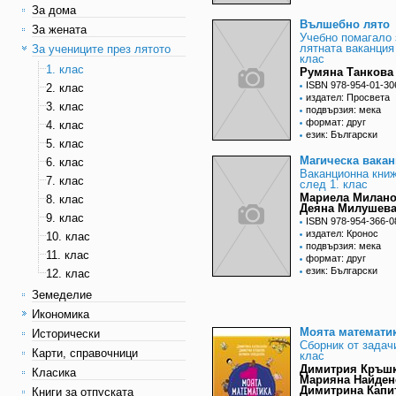
За дома
Вълшебно лято
За жената
Учебно помагало 
лятната ваканция
За учениците през лятото
клас
1. клас
Румяна Танкова 
ISBN 978-954-01-30
2. клас
издател: Просвета
3. клас
подвързия: мека
формат: друг
4. клас
език: Български
5. клас
Магическа вака
6. клас
Ваканционна кни
7. клас
след 1. клас
Мариела Милано
8. клас
Деяна Милушев
9. клас
ISBN 978-954-366-0
издател: Кронос
10. клас
подвързия: мека
11. клас
формат: друг
език: Български
12. клас
Земеделие
Икономика
Моята математи
Исторически
Сборник от задачи
Карти, справочници
клас
Димитрия Кръшк
Класика
Марияна Найден
Димитрина Капи
Книги за отпуската