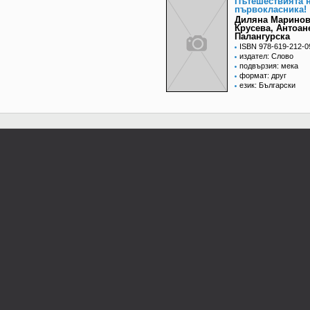
Пътешествията 
първокласника!
Диляна Марино
Крусева, Антоан
Палангурска
ISBN 978-619-212-0
издател: Слово
подвързия: мека
формат: друг
език: Български