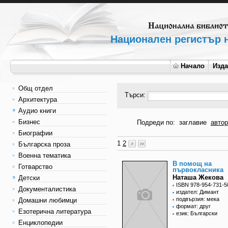
Национален регистър н
Начало
Изд
Общ отдел
Търси:
Архитектура
Аудио книги
Бизнес
Подреди по:
заглавие
автор
Биографии
1
2
Българска проза
Военна тематика
В помощ на
Готварство
първокласника
Наташа Жекова
Детски
ISBN 978-954-731-5
Документалистика
издател: Димант
подвързия: мека
Домашни любимци
формат: друг
Езотерична литература
език: Български
Енциклопедии