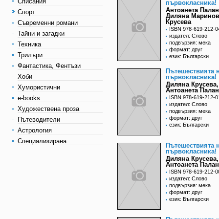
Списания
първокласника!
Антоанета Палан
Спорт
Диляна Марино
Крусева
Съвременни романи
ISBN 978-619-212-0
Тайни и загадки
издател: Слово
подвързия: мека
Техника
формат: друг
Трилъри
език: Български
Фантастика, Фентъзи
Пътешествията 
Хоби
първокласника!
Диляна Крусева,
Хумористични
Антоанета Палан
e-books
ISBN 978-619-212-0
издател: Слово
Художествена проза
подвързия: мека
формат: друг
Пътеводители
език: Български
Астрология
Специализирана
Пътешествията 
първокласника!
Диляна Крусева,
Антоанета Палан
ISBN 978-619-212-0
издател: Слово
подвързия: мека
формат: друг
език: Български