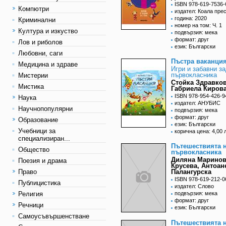
ISBN 978-619-7536-
Компютри
издател: Коала пре
година: 2020
Криминални
номер на том: Ч. 1
Култура и изкуство
подвързия: мека
формат: друг
Лов и риболов
език: Български
Любовни, саги
Пъстра ваканци
Медицина и здраве
Игри и забавни з
първокласника
Мистерии
Стойка Здравков
Мистика
Габриела Киров
ISBN 978-954-426-9
Наука
издател: АНУБИС
Научнопопулярни
подвързия: мека
формат: друг
Образование
език: Български
Учебници за
корична цена: 4,00 
специализиран...
Пътешествията 
Общество
първокласника
Диляна Марино
Поезия и драма
Крусева, Антоан
Право
Палангурска
ISBN 978-619-212-0
Публицистика
издател: Слово
Религия
подвързия: мека
формат: друг
Речници
език: Български
Самоусъвършенстване
Пътешествията 