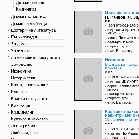
Детски романи
Книги-игри
Вълшебният дв
Документалистика
Н. Райнов, Л. З
ил.
Домашни любимци
ISBN 978-619-276-0
Езотерична литература
издател: Издателст
МИРАНДА
Енциклопедии
серия: Приказки от 
подвързия: мека
За дома
формат: друг
За жената
език: Български
За учениците през лятото
Неволята
Земеделие
Българска народ
приказка
Икономика
* * *
ISBN 978-619-260-1
Исторически
издател: ИК СКОР
Карти, справочници
серия: Любима дет
книжка
Класика
подвързия: мека
Книги за отпуската
формат: друг
език: Български
Компютри
Как Зайко-Байко
Криминални
надхитри мечок
Култура и изкуство
Украинска приказ
* * *
Лов и риболов
ISBN 978-954-340-3
Любовни, саги
издател: Ню Медиа 
година: 2014