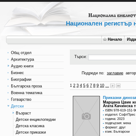
Национален регистър н
Начало
Изд
Общ отдел
Търси:
Архитектура
Аудио книги
Бизнес
Подреди по:
заглавие
автор
Биографии
1
2
3
4
5
6
7
8
9
10
...
Българска проза
Военна тематика
Приказни диноз
Готварство
Марцена Цвик ил
Агата Качинска т
Детски
ISBN 978-619-151-9
Възраст
издател: СофтПрес
година: 2023
Детски енциклопедии
подвързия: мека
Детска класика
формат: друг
език: Български
Детски приказки