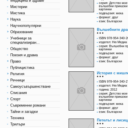
Медицина и здраве
серия: Детство мое 
вълшебни приказки
Мистерии
картинки
Мистика
подвързия: мека
формат: друг
Наука
език: Български
Научнопопулярни
Вълшебните дра
Образование
* * *
Учебници за
ISBN 978-954-340-2
специализиран...
издател: Ню Медиа 
серия: Вълшебни пр
Общество
картинки
подвързия: мека
Поезия и драма
формат: друг
Право
език: Български
Публицистика
История с мишл
Религия
* * *
Речници
ISBN 978-954-340-2
издател: Ню Медиа 
Самоусъвършенстване
година: 2012
Списания
серия: Детство мое 
вълшебни приказки
Спорт
картинки
подвързия: мека
Съвременни романи
формат: друг
Тайни и загадки
език: Български
Техника
Петелът и лисиц
Трилъри
* * *