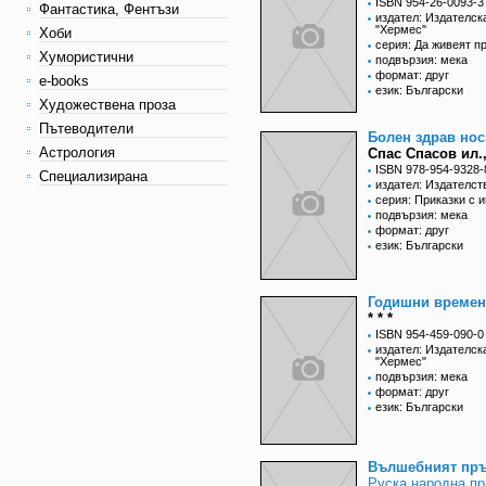
ISBN 954-26-0093-3
Фантастика, Фентъзи
издател: Издателск
"Хермес"
Хоби
серия: Да живеят п
Хумористични
подвързия: мека
формат: друг
e-books
език: Български
Художествена проза
Пътеводители
Болен здрав нос
Астрология
Спас Спасов ил., 
ISBN 978-954-9328-
Специализирана
издател: Издателст
серия: Приказки с и
подвързия: мека
формат: друг
език: Български
Годишни времен
* * *
ISBN 954-459-090-0
издател: Издателск
"Хермес"
подвързия: мека
формат: друг
език: Български
Вълшебният пръ
Руска народна пр