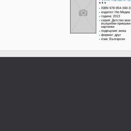
* * *
ISBN 978-954-340-3
издател: Ню Медиа 
година: 2013
серия: Детство мое 
вълшебни приказки
картинки
подвързия: мека
формат: друг
език: Български