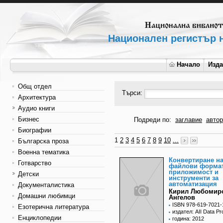
Национален регистър н
Начало
Изд
Общ отдел
Търси:
Архитектура
Аудио книги
Бизнес
Подреди по:
заглавие
автор
Биографии
1
2
3
4
5
6
7
8
9
10
...
Българска проза
Военна тематика
Конвертиране н
Готварство
файлови формат
приложимост и
Детски
инструменти за
автоматизация
Документалистика
Кирил Любомир
Домашни любимци
Ангелов
ISBN 978-619-7021-
Езотерична литература
издател: AII Data P
Енциклопедии
година: 2012