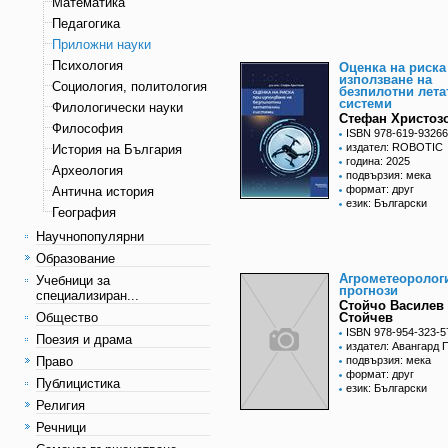
Математика
Педагогика
Приложни науки
Психология
Оценка на риска
използване на
Социология, политология
безпилотни лета
системи
Филологически науки
Стефан Христоз
Философия
ISBN 978-619-93266
издател: ROBOTIC
История на България
година: 2025
Археология
подвързия: мека
формат: друг
Антична история
език: Български
География
Научнопопулярни
Образование
Агрометеоролог
Учебници за
прогнози
специализиран...
Стойчо Василев
Общество
Стойчев
ISBN 978-954-323-5
Поезия и драма
издател: Авангард 
Право
подвързия: мека
формат: друг
Публицистика
език: Български
Религия
Речници