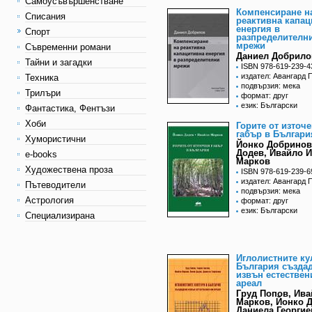
Самоусъвършенстване
Компенсиране н
Списания
реактивна капац
енергия в
Спорт
разпределителн
мрежи
Съвременни романи
Даниел Добрило
Тайни и загадки
ISBN 978-619-239-4
издател: Авангард 
Техника
подвързия: мека
Трилъри
формат: друг
език: Български
Фантастика, Фентъзи
Хоби
Горите от източ
габър в Българи
Хумористични
Йонко Добринов
Додев, Ивайло 
e-books
Марков
Художествена проза
ISBN 978-619-239-6
издател: Авангард 
Пътеводители
подвързия: мека
Астрология
формат: друг
език: Български
Специализирана
Иглолистните ку
България създа
извън естествен
ареал
Груд Попов, Ив
Марков, Йонко Д
Даниела Георгие