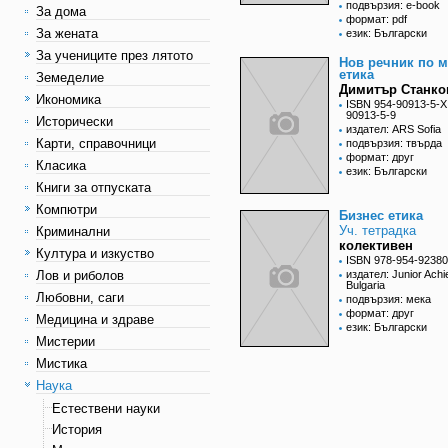
подвързия: e-book
За дома
формат: pdf
За жената
език: Български
За учениците през лятото
Нов речник по м
етика
Земеделие
Димитър Станко
Икономика
ISBN 954-90913-5-Х
90913-5-9
Исторически
издател: ARS Sofia
Карти, справочници
подвързия: твърда
формат: друг
Класика
език: Български
Книги за отпуската
Компютри
Бизнес етика
Уч. тетрадка
Криминални
колективен
Култура и изкуство
ISBN 978-954-92380
Лов и риболов
издател: Junior Ach
Bulgaria
Любовни, саги
подвързия: мека
формат: друг
Медицина и здраве
език: Български
Мистерии
Мистика
Наука
Естествени науки
История