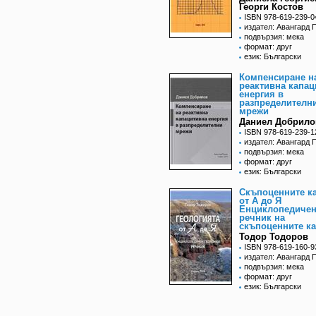
Георги Костов
ISBN 978-619-239-0
издател: Авангард 
подвързия: мека
формат: друг
език: Български
Компенсиране н
реактивна капац
енергия в
разпределителн
мрежи
Даниел Добрило
ISBN 978-619-239-1
издател: Авангард 
подвързия: мека
формат: друг
език: Български
Скъпоценните к
от А до Я
Енциклопедиче
речник на
скъпоценните к
Тодор Тодоров
ISBN 978-619-160-9
издател: Авангард 
подвързия: мека
формат: друг
език: Български