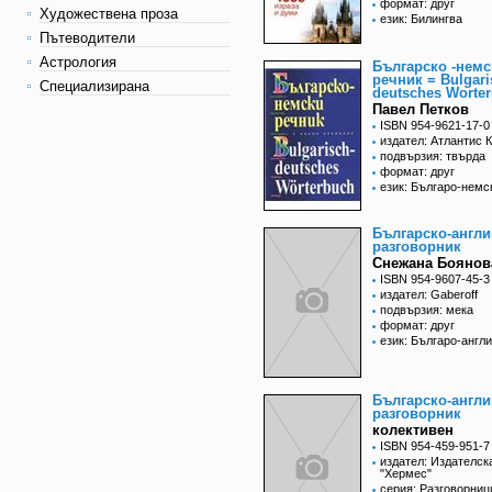
формат: друг
Художествена проза
език: Билингва
Пътеводители
Астрология
Българско -немс
речник = Bulgari
Специализирана
deutsches Worte
Павел Петков
ISBN 954-9621-17-0
издател: Атлантис 
подвързия: твърда
формат: друг
език: Българо-немс
Българско-англи
разговорник
Снежана Боянова
ISBN 954-9607-45-3
издател: Gaberoff
подвързия: мека
формат: друг
език: Българо-англ
Българско-англи
разговорник
колективен
ISBN 954-459-951-7
издател: Издателск
"Хермес"
серия: Разговорни