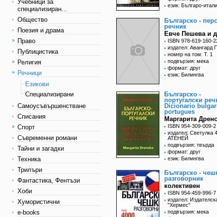
Учебници за
език: Българо-итал
специализиран...
Общество
Българско - пер
речник
Поезия и драма
Евче Пешева и д
Право
ISBN 978-619-160-2
издател: Авангард 
Публицистика
номер на том: Т. 1
подвързия: мека
Религия
формат: друг
Речници
език: Билингва
Езикови
Специализирани
Българско -
португалски реч
Самоусъвършенстване
Dicionario bulgar
portugues
Списания
Маргарита Дрен
ISBN 954-309-009-2
Спорт
издател: Светулка 
Съвременни романи
АТЕНЕЙ
подвързия: твърда
Тайни и загадки
формат: друг
Техника
език: Билингва
Трилъри
Българско - чеш
разговорник
Фантастика, Фентъзи
колективен
Хоби
ISBN 954-459-996-7
издател: Издателск
Хумористични
"Хермес"
e-books
подвързия: мека