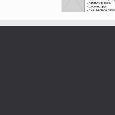
подвързия: мека
формат: друг
език: Българо-англ