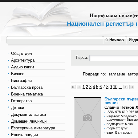
Национален регистър н
Начало
Изд
Общ отдел
Търси:
Архитектура
Аудио книги
Бизнес
Подреди по:
заглавие
автор
Биографии
1
2
3
4
5
6
7
8
9
10
...
Българска проза
Военна тематика
Български първ
Готварство
речник
Славчо Петков 
Детски
ISBN 978-619-91618
Документалистика
издател: Младежко
сдружение - Българ
Домашни любимци
подвързия: мека
Езотерична литература
формат: друг
език: Български
Енциклопедии