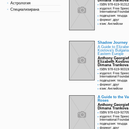
Dimana Trankova
Астрология
ISBN 978-619-91312
издател: Free Spee
Специализирана
International Foundat
подвързия: твърда
формат: друг
език: Английски
Shadow Journey
A Guide to Elizabe
Kostova's Bulgaria
Eastern Europe
Anthony Georgief
Elizabeth Kostov
Dimana Trankova
ISBN 978-619-90319
издател: Free Spee
International Foundat
подвързия: твърда
формат: друг
език: Английски
A Guide to the Va
Roses
Anthony Georgief
Dimana Trankova
ISBN 978-619-92705
издател: Free Spee
International Foundat
подвързия: твърда
формат: друг