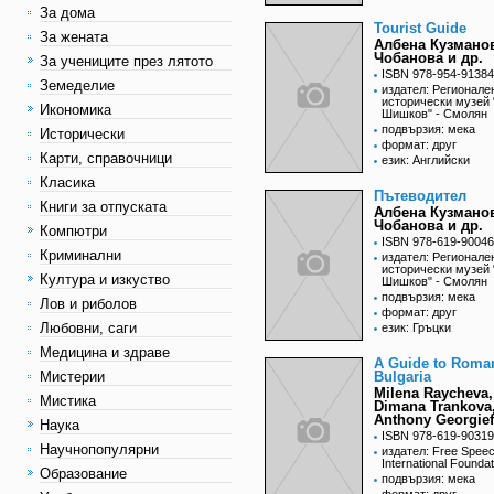
За дома
Tourist Guide
За жената
Албена Кузмано
Чобанова и др.
За учениците през лятото
ISBN 978-954-91384
Земеделие
издател: Регионале
исторически музей
Икономика
Шишков" - Смолян
подвързия: мека
Исторически
формат: друг
Карти, справочници
език: Английски
Класика
Пътеводител
Книги за отпуската
Албена Кузмано
Чобанова и др.
Компютри
ISBN 978-619-90046
Криминални
издател: Регионале
исторически музей
Култура и изкуство
Шишков" - Смолян
подвързия: мека
Лов и риболов
формат: друг
Любовни, саги
език: Гръцки
Медицина и здраве
A Guide to Roma
Мистерии
Bulgaria
Milena Raycheva,
Мистика
Dimana Trankova
Anthony Georgief
Наука
ISBN 978-619-90319
Научнопопулярни
издател: Free Spee
International Foundat
Образование
подвързия: мека