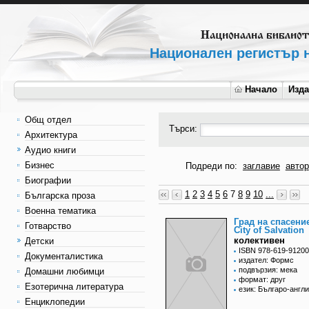
Национален регистър н
Начало
Изд
Общ отдел
Търси:
Архитектура
Аудио книги
Бизнес
Подреди по:
заглавие
автор
Биографии
1
2
3
4
5
6
7
8
9
10
...
Българска проза
Военна тематика
Град на спасени
Готварство
City of Salvation
колективен
Детски
ISBN 978-619-91200
Документалистика
издател: Формс
подвързия: мека
Домашни любимци
формат: друг
Езотерична литература
език: Българо-англ
Енциклопедии