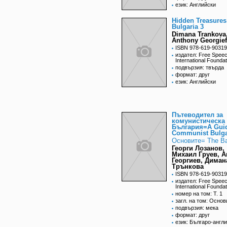
език: Английски
Hidden Treasures
Bulgaria 3
Dimana Trankova
Anthony Georgief
ISBN 978-619-90319
издател: Free Spee
International Foundat
подвързия: твърда
формат: друг
език: Английски
Пътеводител за
комунистическа
България=A Guid
Communist Bulga
Основите= The Ba
Георги Лозанов,
Михаил Груев, А
Георгиев, Диман
Трънкова
ISBN 978-619-90319
издател: Free Spee
International Foundat
номер на том: T. 1
загл. на том: Основ
подвързия: мека
формат: друг
език: Българо-англ