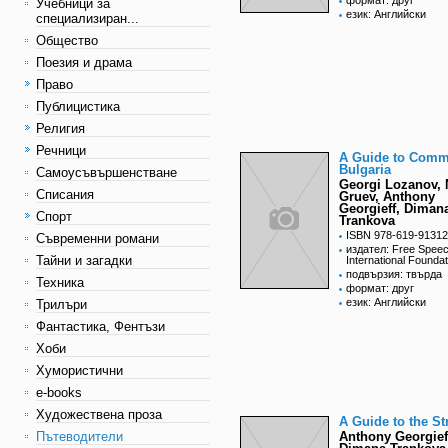
формат: друг
Учебници за
език: Английски
специализиран...
Общество
Поезия и драма
Право
Публицистика
Религия
Речници
A Guide to Comm
Bulgaria
Самоусъвършенстване
Georgi Lozanov, 
Списания
Gruev, Anthony
Georgieff, Diman
Спорт
Trankova
ISBN 978-619-91312
Съвременни романи
издател: Free Spee
Тайни и загадки
International Foundat
подвързия: твърда
Техника
формат: друг
език: Английски
Трилъри
Фантастика, Фентъзи
Хоби
Хумористични
e-books
Художествена проза
A Guide to the S
Пътеводители
Anthony Georgief