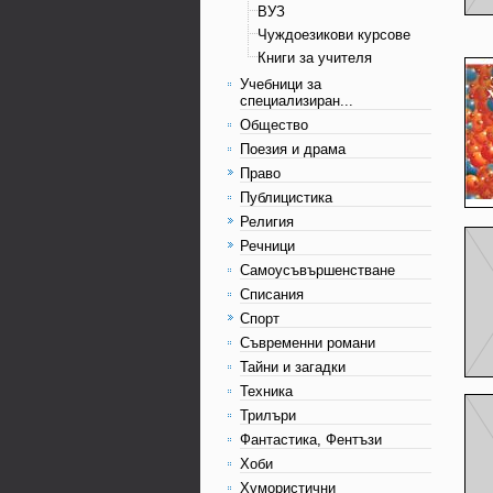
ВУЗ
Чуждоезикови курсове
Книги за учителя
Учебници за
специализиран...
Общество
Поезия и драма
Право
Публицистика
Религия
Речници
Самоусъвършенстване
Списания
Спорт
Съвременни романи
Тайни и загадки
Техника
Трилъри
Фантастика, Фентъзи
Хоби
Хумористични