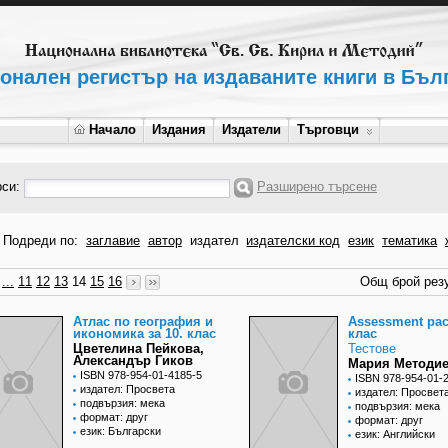
онален регистър на издаваните книги в Бъл
Начало
Издания
Издатели
Търговци
рси:
Разширено търсене
Подреди по:
заглавие
автор
издател
издателски код
език
тематика
...
11
12
13
14
15
16
Общ брой резу
Атлас по география и
Assessment pac
икономика за 10. клас
клас
Цветелина Пейкова,
Тестове
Александър Гиков
Мария Методие
ISBN 978-954-01-4185-5
ISBN 978-954-01-
издател: Просвета
издател: Просвет
подвързия: мека
подвързия: мека
формат: друг
формат: друг
език: Български
език: Английски