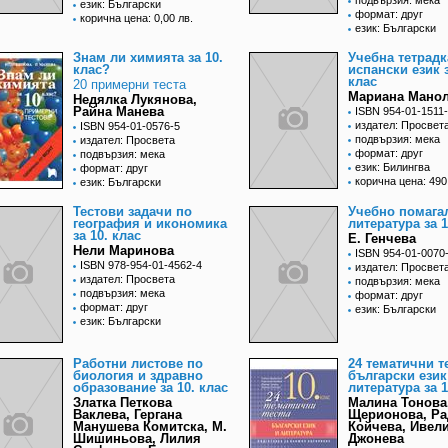
подвързия: мека
език: Български
формат: друг
корична цена: 0,00 лв.
език: Български
Знам ли химията за 10.
Учебна тетрадк
клас?
испански език 
клас
20 примерни теста
Мариана Мано
Недялка Лукянова,
Райна Манева
ISBN 954-01-1511
издател: Просвет
ISBN 954-01-0576-5
подвързия: мека
издател: Просвета
формат: друг
подвързия: мека
език: Билингва
формат: друг
корична цена: 490
език: Български
Тестови задачи по
Учебно помага
география и икономика
литература за 1
за 10. клас
Е. Генчева
Нели Маринова
ISBN 954-01-0070
ISBN 978-954-01-4562-4
издател: Просвет
издател: Просвета
подвързия: мека
подвързия: мека
формат: друг
формат: друг
език: Български
език: Български
Работни листове по
24 тематични т
биология и здравно
български език
образование за 10. клас
литература за 1
Златка Петкова
Малина Тонова
Ваклева, Гергана
Щерионова, Ра
Манушева Комитска, М.
Койчева, Ивел
Шишиньова, Лилия
Джонева