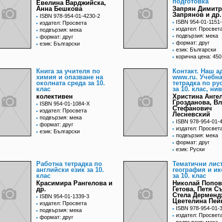
подготовка
Евелина Варджийска,
Анна Бешкова
Запрян Димит
Запрянов и др.
ISBN 978-954-01-4230-2
ISBN 954-01-1151
издател: Просвета
издател: Просвет
подвързия: мека
подвързия: мека
формат: друг
формат: друг
език: Български
език: Български
корична цена: 450
Книга за учителя по
Контакт. Наш а
химия и опазване на
www.ru. Учебн
околната среда за 10.
тетрадка по ру
клас
за 10. клас, ни
колективен
Христина Анге
Грозданова, В
ISBN 954-01-1084-X
Стефанович
издател: Просвета
Лесневский
подвързия: мека
ISBN 978-954-01-
формат: друг
издател: Просвет
език: Български
подвързия: мека
формат: друг
език: Руски
Работна тетрадка по
Тематични лис
английски език за 10.
география и и
клас
за 10. клас
Красимира Рангелова и
Николай Попов
др.
Гетова, Петя С
Стела Дерменд
ISBN 954-01-1339-3
Цветелина Пей
издател: Просвета
ISBN 978-954-01-
подвързия: мека
издател: Просвет
формат: друг