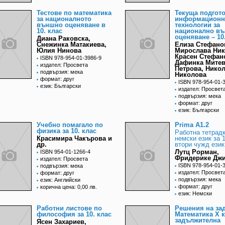
Тестове по математика
Текуща подгот
за националното
информационн
външно оценяване в
технологии за
10. клас
национално в
оценяване – 10
Диана Раковска,
Снежинка Матакиева,
Елиза Стефано
Юлия Нинова
Мирослава Ник
Красен Стефан
ISBN 978-954-01-3986-9
Дафинка Митев
издател: Просвета
Петрова, Нико
подвързия: мека
Николова
формат: друг
ISBN 978-954-01-
език: Български
издател: Просвет
подвързия: мека
формат: друг
език: Български
Учебно помагало по
Prima A1.2
физика за 10. клас
Работна тетрадк
Красимира Чакърова и
немски език за 1
др.
втори чужд език
Лутц Рорман,
ISBN 954-01-1266-4
Фридерике Дж
издател: Просвета
ISBN 978-954-01-
подвързия: мека
издател: Просвет
формат: друг
подвързия: мека
език: Английски
формат: друг
корична цена: 0,00 лв.
език: Немски
Работни листове по
Решения на зад
философия за 10. клас
Математика X к
задължителна
Ясен Захариев,