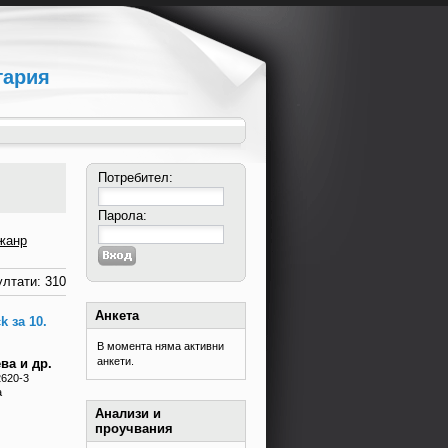
гария
Потребител:
Парола:
жанр
лтати: 310
Анкета
k за 10.
В момента няма активни
анкети.
ва и др.
2620-3
а
Анализи и
проучвания