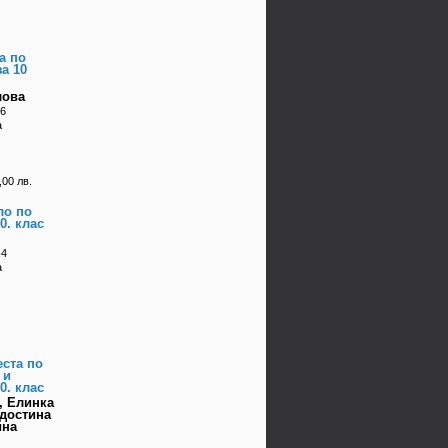
а по
за 10
лова
-6
а
,00 лв.
ло по
0. клас
-4
а
еста по
 и
0. клас
, Елинка
достина
ина