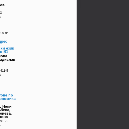
ров
-X
а
,00 лв.
дрес
а
ски език
во В1
лова
ладислав
4411-5
а
тове по
кономика
, Нели
ъбева,
жиева,
кова
3915-9
а