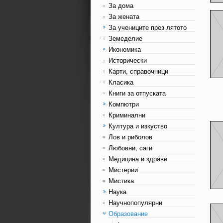
За дома
За жената
За учениците през лятото
Земеделие
Икономика
Исторически
Карти, справочници
Класика
Книги за отпуската
Компютри
Криминални
Култура и изкуство
Лов и риболов
Любовни, саги
Медицина и здраве
Мистерии
Мистика
Наука
Научнопопулярни
Образование