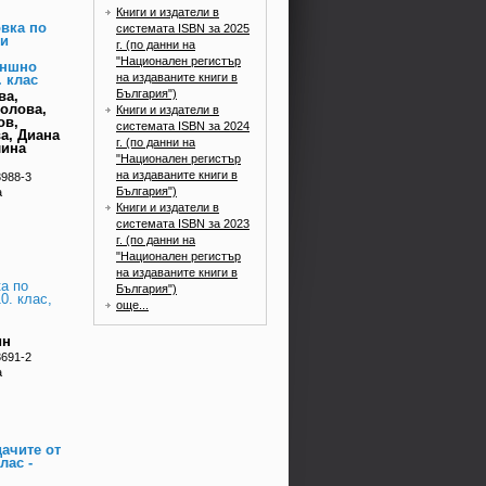
Книги и издатели в
овка по
системата ISBN за 2025
и
г. (по данни на
"Национален регистър
ъншно
на издаваните книги в
. клас
България")
ва,
олова,
Книги и издатели в
ов,
системата ISBN за 2024
а, Диана
г. (по данни на
лина
"Национален регистър
на издаваните книги в
3988-3
България")
а
Книги и издатели в
системата ISBN за 2023
г. (по данни на
"Национален регистър
на издаваните книги в
а по
България")
0. клас,
още...
ин
3691-2
а
ачите от
лас -