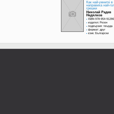
Как най-умните в
направиха най-го
грешки
Николай Радев
Недялков
ISBN 978-954-91286
издател: Резон
подвързия: твърда
формат: друг
език: Български