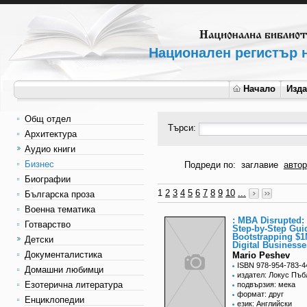
Национален регистър н
Начало
Изд
Общ отдел
Търси:
Архитектура
Аудио книги
Бизнес
Подреди по:
заглавие
автор
Биографии
1
2
3
4
5
6
7
8
9
10
...
Българска проза
Военна тематика
: MBA Disrupted:
Готварство
Step-by-Step Gui
Bootstrapping $
Детски
Digital Businesse
Документалистика
Mario Peshev
ISBN 978-954-783-4
Домашни любимци
издател: Локус Пъ
Езотерична литература
подвързия: мека
формат: друг
Енциклопедии
език: Английски