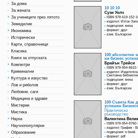
За дома
10 10 10
За жената
Сузи Уелч
За учениците през лятото
ISBN 978-619-152-1
издател: Изток-Зап
Земеделие
подвързия: мека
формат: друг
Икономика
език: Български
Исторически
Карти, справочници
Класика
100 абсолютни з
Книги за отпуската
на бизнес успех
Брайън Трейси
Компютри
ISBN 978-954-8615-
Криминални
издател: Издателск
Световна библиоте
Култура и изкуство
подвързия: мека
формат: друг
Лов и риболов
език: Български
Любовни, саги
Медицина и здраве
100 Съвета Как д
Мистерии
успешен Бизнес
Практическо
Мистика
ръководство
Наука
Валентина Вели
ISBN 978-954-8760-
Научнопопулярни
издател: График - 
Образование
подвързия: e-book
формат: pdf