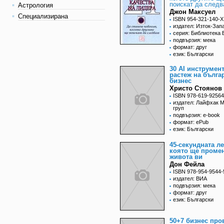
поискат да следв
Астрология
Джон Максуел
Специализирана
ISBN 954-321-140-X
издател: Изток-Зап
серия: Библиотека 
подвързия: мека
формат: друг
език: Български
30 АI инструмент
растеж на бълга
бизнес
Христо Стоянов
ISBN 978-619-92564
издател: Лайфхак 
груп
подвързия: e-book
формат: ePub
език: Български
45-секундната л
която ще проме
живота ви
Дон Фейла
ISBN 978-954-9544-
издател: ВИА
подвързия: мека
формат: друг
език: Български
50+7 бизнес про