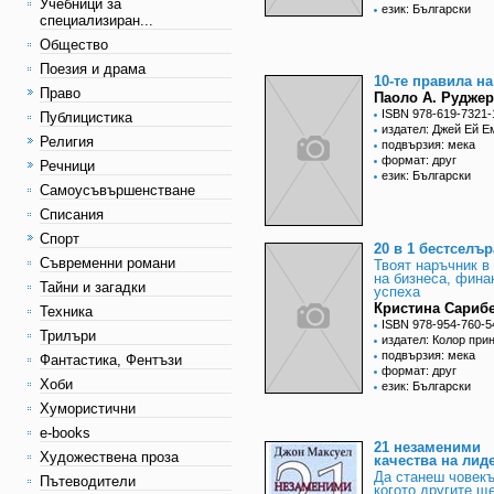
Учебници за
език: Български
специализиран...
Общество
Поезия и драма
10-те правила на
Право
Паоло А. Рудже
ISBN 978-619-7321-
Публицистика
издател: Джей Ей Е
Религия
подвързия: мека
формат: друг
Речници
език: Български
Самоусъвършенстване
Списания
Спорт
20 в 1 бестселър
Съвременни романи
Твоят наръчник в
на бизнеса, фина
Тайни и загадки
успеха
Кристина Сариб
Техника
ISBN 978-954-760-5
Трилъри
издател: Колор при
подвързия: мека
Фантастика, Фентъзи
формат: друг
Хоби
език: Български
Хумористични
e-books
21 незаменими
Художествена проза
качества на лид
Да станеш човекъ
Пътеводители
когото другите щ