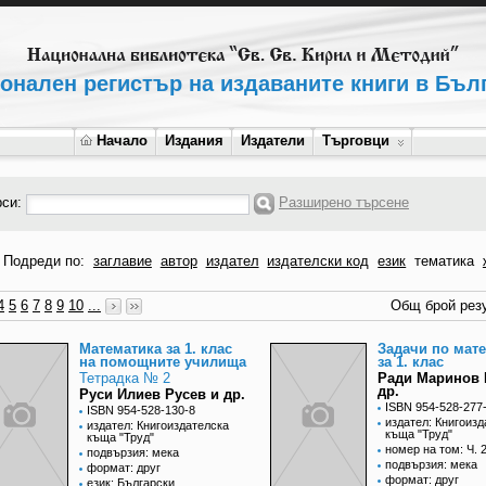
онален регистър на издаваните книги в Бъл
Начало
Издания
Издатели
Търговци
рси:
Разширено търсене
Подреди по:
заглавие
автор
издател
издателски код
език
тематика
4
5
6
7
8
9
10
...
Общ брой резу
Математика за 1. клас
Задачи по мат
на помощните училища
за 1. клас
Тетрадка № 2
Ради Маринов 
др.
Руси Илиев Русев и др.
ISBN 954-528-277
ISBN 954-528-130-8
издател: Книгоизд
издател: Книгоиздателска
къща "Труд"
къща "Труд"
номер на том: Ч. 
подвързия: мека
подвързия: мека
формат: друг
формат: друг
език: Български