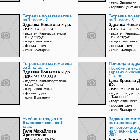
език: Български
корична цена: 400
Тетрадка по математика
Тетрадка по ма
за 1. клас - 2
за 1. клас - 3
Здравка Новакова и др.
Здравка Новако
ISBN 954-528-334-3
ISBN 954-528-335
издател: Книгоиздателска
издател: Книгоизд
къща "Труд"
къща "Труд"
подвързия: мека
подвързия: мека
формат: друг
формат: друг
език: Български
език: Български
Тетрадка по математика
Природа и здр
за 1. клас - 1
Пособие за екол
Здравка Новакова и др.
здравно образов
1. клас
ISBN 954-528-333-5
Дена Кракева 
издател: Книгоиздателска
др.
къща "Труд"
подвързия: мека
ISBN 954-9519-13
формат: друг
издател: Издател
"Калоянов"
език: Български
подвързия: мека
формат: друг
език: Български
Учебна тетрадка по
Задачи по мат
български език за 1.
за първолаци
клас
по програмата за
Галя Михайлова
на учебника на 
Христозова
2000
Евелина Дими
ISBN 954-9519-12-0