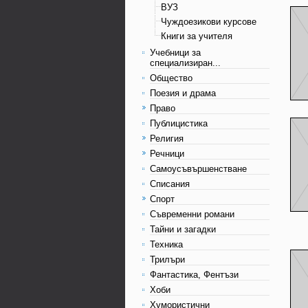
ВУЗ
Чуждоезикови курсове
Книги за учителя
Учебници за
специализиран...
Общество
Поезия и драма
Право
Публицистика
Религия
Речници
Самоусъвършенстване
Списания
Спорт
Съвременни романи
Тайни и загадки
Техника
Трилъри
Фантастика, Фентъзи
Хоби
Хумористични