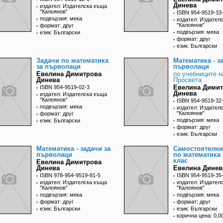
Динева
издател: Издателска къща
"Калоянов"
ISBN 954-9519-33
подвързия: мека
издател: Издател
"Калоянов"
формат: друг
подвързия: мека
език: Български
формат: друг
език: Български
Задачи по математика
Математика - з
за първолаци
първолаци
Евелина Димитрова
по учебниците н
Динева
Просвета
Евелина Дими
ISBN 954-9519-02-3
Динева
издател: Издателска къща
"Калоянов"
ISBN 954-9519-32
подвързия: мека
издател: Издател
"Калоянов"
формат: друг
подвързия: мека
език: Български
формат: друг
език: Български
Математика - задачи за
Самостоятелни
първолаци
по математика 
клас
Евелина Димитрова
Динева
Евелина Динев
ISBN 978-954-9519-81-5
ISBN 954-9519-35
издател: Издателска къща
издател: Издател
"Калоянов"
"Калоянов"
подвързия: мека
подвързия: мека
формат: друг
формат: друг
език: Български
език: Български
корична цена: 0,00