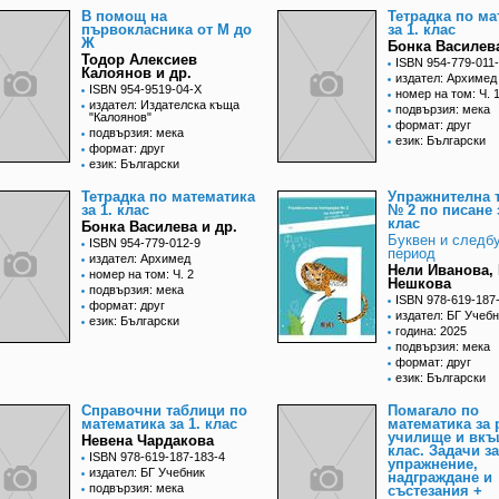
В помощ на
Тетрадка по ма
първокласника от М до
за 1. клас
Ж
Бонка Василева
Тодор Алексиев
ISBN 954-779-011
Калоянов и др.
издател: Архимед
ISBN 954-9519-04-X
номер на том: Ч. 
издател: Издателска къща
подвързия: мека
"Калоянов"
формат: друг
подвързия: мека
език: Български
формат: друг
език: Български
Тетрадка по математика
Упражнителна 
за 1. клас
№ 2 по писане з
клас
Бонка Василева и др.
Буквен и следб
ISBN 954-779-012-9
период
издател: Архимед
Нели Иванова,
номер на том: Ч. 2
Нешкова
подвързия: мека
ISBN 978-619-187
формат: друг
издател: БГ Учеб
език: Български
година: 2025
подвързия: мека
формат: друг
език: Български
Справочни таблици по
Помагало по
математика за 1. клас
математика за 
училище и вкъщ
Невена Чардакова
клас. Задачи за
ISBN 978-619-187-183-4
упражнение,
издател: БГ Учебник
надграждане и
подвързия: мека
състезания +