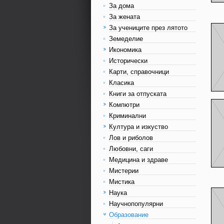
За дома
За жената
За учениците през лятото
Земеделие
Икономика
Исторически
Карти, справочници
Класика
Книги за отпуската
Компютри
Криминални
Култура и изкуство
Лов и риболов
Любовни, саги
Медицина и здраве
Мистерии
Мистика
Наука
Научнопопулярни
Образование