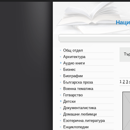
Наци
Общ отдел
Тъ
Архитектура
Аудио книги
Бизнес
Биографии
1
2
3
Българска проза
Военна тематика
Готварство
Детски
Документалистика
Домашни любимци
Езотерична литература
Енциклопедии