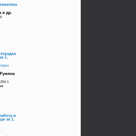
тематика
 и др.
-0
1
тетрадка
а 1.
уквен
 Румяна
-254-1
ник
работа в
и за 1.