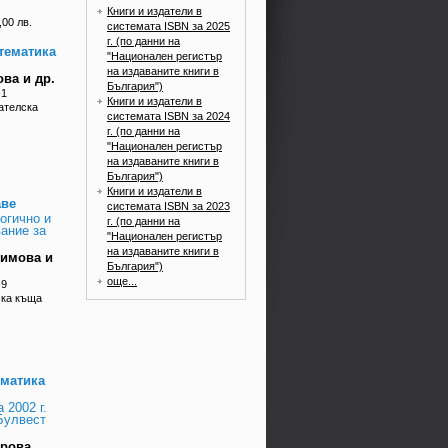
Книги и издатели в
,00 лв.
системата ISBN за 2025
г. (по данни на
тематика
"Национален регистър
на издаваните книги в
ва и др.
България")
-1
Книги и издатели в
ателска
системата ISBN за 2024
г. (по данни на
"Национален регистър
на издаваните книги в
България")
Книги и издатели в
аве
системата ISBN за 2023
огично и
г. (по данни на
ание за
"Национален регистър
на издаваните книги в
Димова и
България")
още...
-9
ска къща
ематика
 2002 г.
Булвест
трова