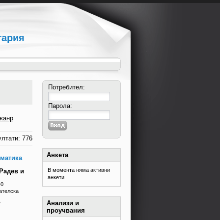
гария
Потребител:
Парола:
жанр
лтати: 776
Анкета
ематика
В момента няма активни
Радев и
анкети.
-0
ателска
Анализи и
2
проучвания