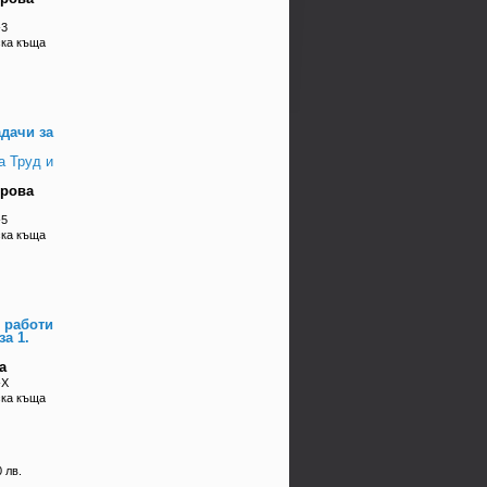
-3
ска къща
адачи за
а Труд и
трова
-5
ска къща
 работи
за 1.
а
-X
ска къща
 лв.